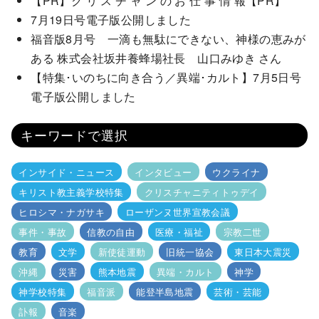
【PR】ク リ ス チ ャ ン の お 仕 事 情 報【PR】
7月19日号電子版公開しました
福音版8月号 一滴も無駄にできない、神様の恵みが
ある 株式会社坂井養蜂場社長 山口みゆき さん
【特集･いのちに向き合う／異端･カルト】7月5日号
電子版公開しました
キーワードで選択
インサイド・ニュース
インタビュー
ウクライナ
キリスト教主義学校特集
クリスチャニティトゥデイ
ヒロシマ・ナガサキ
ローザンヌ世界宣教会議
事件・事故
信教の自由
医療・福祉
宗教二世
教育
文学
新使徒運動
旧統一協会
東日本大震災
沖縄
災害
熊本地震
異端・カルト
神学
神学校特集
福音派
能登半島地震
芸術・芸能
訃報
音楽