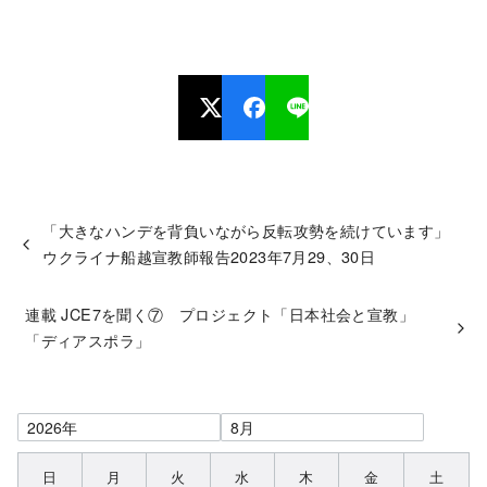
「大きなハンデを背負いながら反転攻勢を続けています」
ウクライナ船越宣教師報告2023年7月29、30日
連載 JCE7を聞く⑦ プロジェクト「日本社会と宣教」
「ディアスポラ」
日
月
火
水
木
金
土