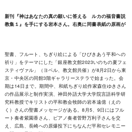
新刊『神はあなたの真の願いに答える ルカの福音書説
教集１』を手にする岩本さん。右奥に同書表紙の原画が
聖書、フルート、ちぎり絵による「ひびきあう平和への
祈り」をテーマにした「銀座教文館2023いのちの夏フェ
スティヴァル」（ヨベル、教文館共催）が8月2日から東
京・中央区の同館3階ギャラリーステラで始まった。会
期は14日まで。期間中、和紙ちぎり絵作家森住ゆきさん
の作品展示と制作実演、神田外語大学大学院言語科学研
究科教授でキリストの平和教会牧師の岩本遠億（えの
く）さんの聖書メッセージがある。8月5、9日にはフル
ート奏者紫園香さん、ピアノ奏者菅野万利子さんを交
え、広島、長崎への原爆投下にちなんだ平和セレモニー