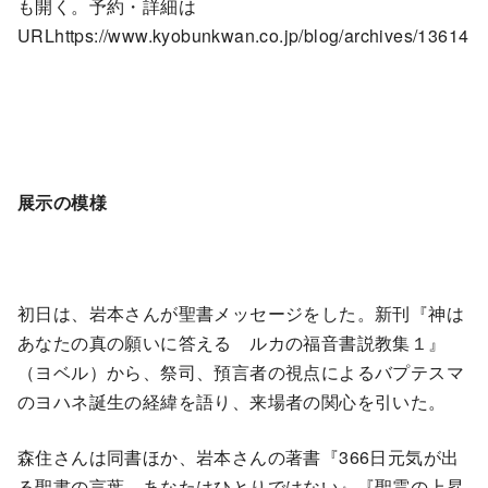
も開く。予約・詳細は
URLhttps://www.kyobunkwan.co.jp/blog/archives/13614
展示の模様
初日は、岩本さんが聖書メッセージをした。新刊『神は
あなたの真の願いに答える ルカの福音書説教集１』
（ヨベル）から、祭司、預言者の視点によるバプテスマ
のヨハネ誕生の経緯を語り、来場者の関心を引いた。
森住さんは同書ほか、岩本さんの著書『366日元気が出
る聖書の言葉 あなたはひとりではない』『聖霊の上昇