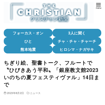
コ
ン
テ
ン
ツ
フォーカス・オン
3人に聞く
へ
移
ひと
チャ・チャ・チャーチ
動
熊本地震
ヒロシマ・ナガサキ
ちぎり絵、聖書トーク、フルートで
〝ひびきあう平和〟「銀座教文館2023
いのちの夏フェスティヴァル」14日ま
で
2023年8月2日
ニュース