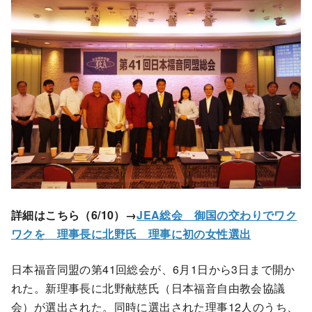
詳細はこちら（6/10）→
JEA総会 御国の交わりでワク
ワクを 理事長に北野氏 理事に初の女性選出
日本福音同盟の第41回総会が、6月1日から3日まで開か
れた。新理事長に北野献慈氏（日本福音自由教会協議
会）が選出された。同時に選出された理事12人のうち、