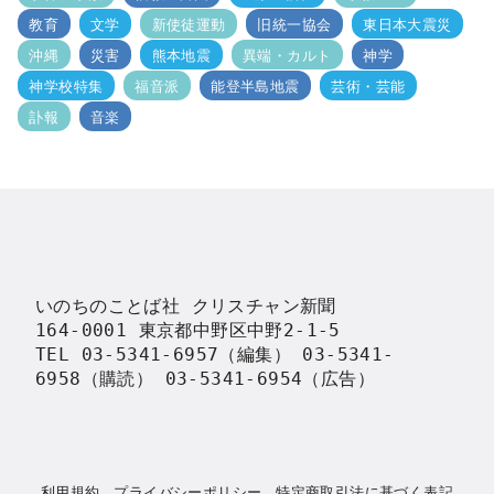
教育
文学
新使徒運動
旧統一協会
東日本大震災
沖縄
災害
熊本地震
異端・カルト
神学
神学校特集
福音派
能登半島地震
芸術・芸能
訃報
音楽
いのちのことば社 クリスチャン新聞

164-0001 東京都中野区中野2-1-5

TEL 03-5341-6957（編集） 03-5341-
6958（購読） 03-5341-6954（広告）
利用規約
プライバシーポリシー
特定商取引法に基づく表記