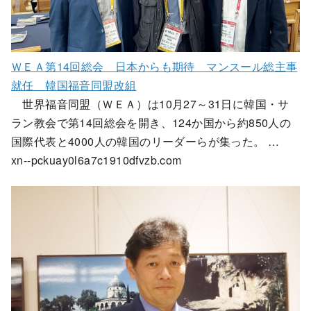
ＷＥＡ第14回総会 日本からも期待 マンスール総主事
就任 韓国福音同盟改組
世界福音同盟（ＷＥＡ）は10月27～31日に韓国・サ
ラン教会で第14回総会を開き、124か国から約850人の
国際代表と4000人の韓国のリーダーらが集った。 …
xn--pckuay0l6a7c1910dfvzb.com