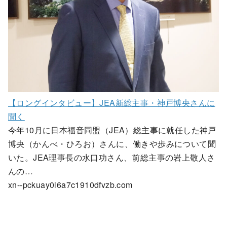
【ロングインタビュー】JEA新総主事・神戸博央さんに
聞く
今年10月に日本福音同盟（JEA）総主事に就任した神戸
博央（かんべ・ひろお）さんに、働きや歩みについて聞
いた。JEA理事長の水口功さん、前総主事の岩上敬人さ
んの…
xn--pckuay0l6a7c1910dfvzb.com