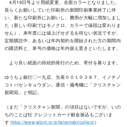
4月19日号より用紙変更、全面カラーとなりました。
長らくお願いしていた印刷所の新聞印刷事業終了に伴
い、新たな印刷所にお願いし、費用が大幅に増加しまし
た（新しい印刷ではモノクロ、カラーで値段は変わりま
せん）。来年度には値上げせざるを得ない状況ですが、
定期購読中、あるいは年内契約を開始された方の期間内
の購読料と、単号の価格は年内据え置きといたします。
より良い紙面の持続的発行のため、寄付を募ります。
ゆうちょ銀行〇一九店、当座００１０３８７、イノチノ
コトバセンキョウダン。通信・備考欄に「クリスチャン
新聞宛」と明記。
（まだ「クリスチャン新聞」の項目はないですが、いの
ちのことば社 クレジットカード献金振込もございま
す
https://www.wlpm.or.jp/tanemaki/collect/
）