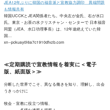
JEA12年ぶりに韓国の福音派と宣教協力調印 異端問題
も情報共有
韓国UCCKとJEA関係者たち。中央左が金氏、右が水口
氏。東京・お茶の水クリスチャン・センターで 日本福音
同盟（JEA、水口功理事長）は、12年途絶えていた韓
国…
xn--pckuay0l6a7c1910dfvzb.com
≪
定期購読で宣教情報を着実に＜電子
版、紙面版＞≫
分断した世界でこそ、異なる働きを知り、理解し、出会
うきっかけに
牧会・宣教に役立つ情報、
多様な連載を掲載！