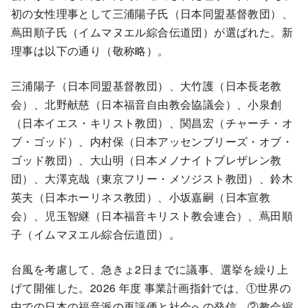
初の女性理事として三浦陽子氏（日本同盟基督教団）、
蔦田順子氏（イムマヌエル綜合伝道団）が選ばれた。新
理事は以下の通り（敬称略）。
三浦陽子（日本同盟基督教団）、大竹護（日本長老教
会）、北野献慈（日本福音自由教会協議会）、小泉創
（日本イエス・キリスト教団）、関昌宏（チャーチ・オ
ブ・ゴッド）、内村保（日本アッセンブリーズ・オブ・
ゴッド教団）、大山明（日本メノナイトブレザレン教
団）、大澤克哉（東京フリー・メソジスト教団）、鈴木
英夫（日本ホーリネス教団）、小坂嘉嗣（日本宣教
会）、児玉智継（日本福音キリスト教会連合）、蔦田順
子（イムマヌエル綜合伝道団）。
台風を考慮して、急きょ2日までに議事、選挙を繰り上
げて開催した。2026 年度 事業計画指針では、①世界の
中での日本の福音派の再評価と社会への発信、②教会縮