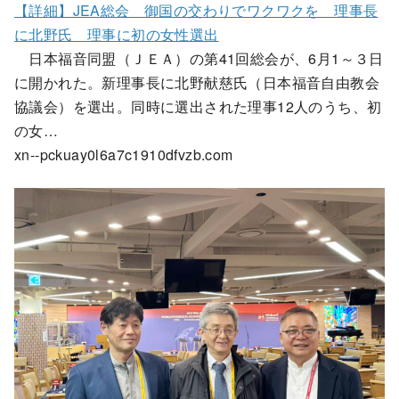
【詳細】JEA総会 御国の交わりでワクワクを 理事長
に北野氏 理事に初の女性選出
日本福音同盟（ＪＥＡ）の第41回総会が、6月1～３日
に開かれた。新理事長に北野献慈氏（日本福音自由教会
協議会）を選出。同時に選出された理事12人のうち、初
の女…
xn--pckuay0l6a7c1910dfvzb.com