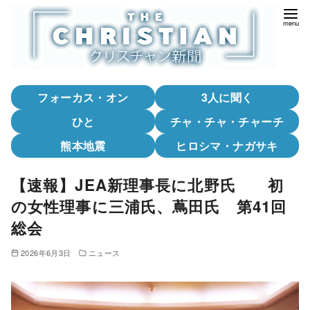
コ
ン
テ
ン
ツ
フォーカス・オン
3人に聞く
へ
移
ひと
チャ・チャ・チャーチ
動
熊本地震
ヒロシマ・ナガサキ
【速報】JEA新理事長に北野氏 初
の女性理事に三浦氏、蔦田氏 第41回
総会
2026年6月3日
ニュース