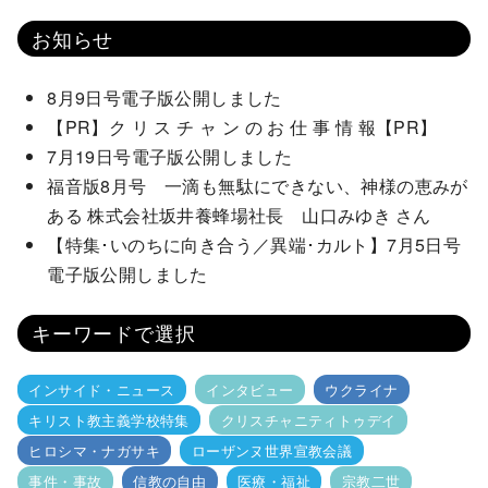
お知らせ
8月9日号電子版公開しました
【PR】ク リ ス チ ャ ン の お 仕 事 情 報【PR】
7月19日号電子版公開しました
福音版8月号 一滴も無駄にできない、神様の恵みが
ある 株式会社坂井養蜂場社長 山口みゆき さん
【特集･いのちに向き合う／異端･カルト】7月5日号
電子版公開しました
キーワードで選択
インサイド・ニュース
インタビュー
ウクライナ
キリスト教主義学校特集
クリスチャニティトゥデイ
ヒロシマ・ナガサキ
ローザンヌ世界宣教会議
事件・事故
信教の自由
医療・福祉
宗教二世