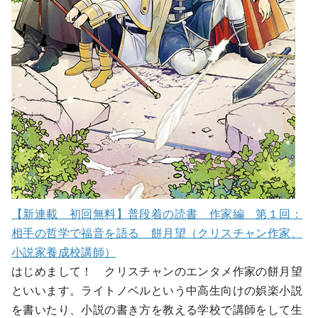
【新連載 初回無料】普段着の読書 作家編 第１回：
相手の哲学で福音を語る 餅月望（クリスチャン作家、
小説家養成校講師）
はじめまして！ クリスチャンのエンタメ作家の餅月望
といいます。ライトノベルという中高生向けの娯楽小説
を書いたり、小説の書き方を教える学校で講師をして生