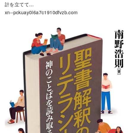
計を立てて…
xn--pckuay0l6a7c1910dfvzb.com