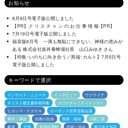
お知らせ
8月9日号電子版公開しました
【PR】ク リ ス チ ャ ン の お 仕 事 情 報【PR】
7月19日号電子版公開しました
福音版8月号 一滴も無駄にできない、神様の恵みが
ある 株式会社坂井養蜂場社長 山口みゆき さん
【特集･いのちに向き合う／異端･カルト】7月5日号
電子版公開しました
キーワードで選択
インサイド・ニュース
インタビュー
ウクライナ
キリスト教主義学校特集
クリスチャニティトゥデイ
ヒロシマ・ナガサキ
ローザンヌ世界宣教会議
事件・事故
信教の自由
医療・福祉
宗教二世
教育
文学
新使徒運動
旧統一協会
東日本大震災