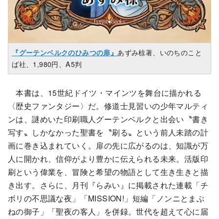
あずみ椋著、いのちのこと
『グーテンベルクのひみつの扉』
ば社、1,980円、A5判
本書は、15世紀ドイツ・マインツを舞台に描かれる
〈歴史ファンタジー〉だ。修道士見習いの少年マルティ
ンは、謎めいた印刷職人グーテンベルクと出会い〝書き
写す〟しかなかった聖書を〝刷る〟という前人未踏の計
画に巻き込まれていく。扉の先に広がるのは、知識が万
人に開かれ、信仰がより豊かに伝えられる未来。活版印
刷という偉業を、冒険と希望の物語として生き生きと描
き出す。さらに、月刊『らみい』に掲載された連載「チ
ボリの不思議な夜」「MISSION!」短編「ノンニとまぶ
ねの御子」「聖夜の客人」を併録。世代を超えて心に届