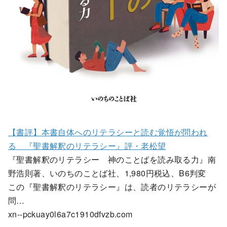
【書評】本書自体へのリテラシーと読む覚悟が問われ
る 『聖書解釈のリテラシー』評・老松望
『聖書解釈のリテラシー 神のことばを読み取る力』南
野浩則著、いのちのことば社、1,980円税込、B6判変
この『聖書解釈のリテラシー』は、読者のリテラシーが
問…
xn--pckuay0l6a7c1910dfvzb.com