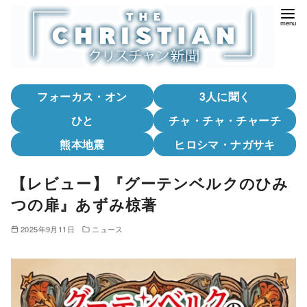
コ
ン
テ
ン
ツ
フォーカス・オン
3人に聞く
へ
移
ひと
チャ・チャ・チャーチ
動
熊本地震
ヒロシマ・ナガサキ
【レビュー】『グーテンベルクのひみ
つの扉』あずみ椋著
2025年9月11日
ニュース