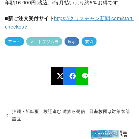
年額16,000円(税込) ※毎月払いより約5％お得です
■新ご注文受付サイト
https://クリスチャン新聞.com/start-
checkout/
アート
マコトフジムラ
展示
芸術
沖縄・船転覆 検証進む 遺族ら発信 日基教団は対策本部
設立