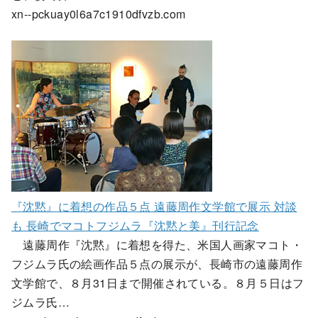
xn--pckuay0l6a7c1910dfvzb.com
『沈黙』に着想の作品５点 遠藤周作文学館で展示 対談
も 長崎でマコトフジムラ『沈黙と美』刊行記念
遠藤周作『沈黙』に着想を得た、米国人画家マコト・
フジムラ氏の絵画作品５点の展示が、長崎市の遠藤周作
文学館で、８月31日まで開催されている。８月５日はフ
ジムラ氏…