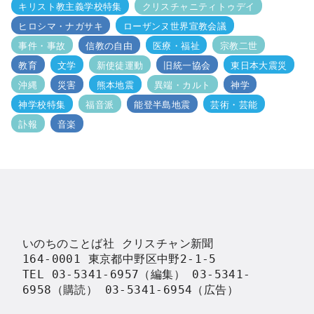
キリスト教主義学校特集
クリスチャニティトゥデイ
ヒロシマ・ナガサキ
ローザンヌ世界宣教会議
事件・事故
信教の自由
医療・福祉
宗教二世
教育
文学
新使徒運動
旧統一協会
東日本大震災
沖縄
災害
熊本地震
異端・カルト
神学
神学校特集
福音派
能登半島地震
芸術・芸能
訃報
音楽
いのちのことば社 クリスチャン新聞

164-0001 東京都中野区中野2-1-5

TEL 03-5341-6957（編集） 03-5341-
6958（購読） 03-5341-6954（広告）