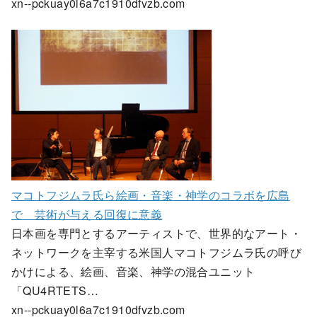
xn--pckuay0l6a7c1910dfvzb.com
マコトフジムラ氏ら絵画・音楽・神学のコラボを広島
で 芸術が与える回復に意義
日本画を専門とするアーティストで、世界的なアート・
ネットワークを主宰する米国人マコトフジムラ氏の呼び
かけによる、絵画、音楽、神学の混合ユニット
「QU4RTETS…
xn--pckuay0l6a7c1910dfvzb.com