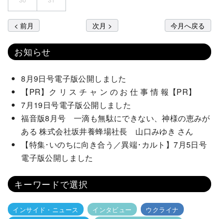
< 前月
次月 >
今月へ戻る
お知らせ
8月9日号電子版公開しました
【PR】ク リ ス チ ャ ン の お 仕 事 情 報【PR】
7月19日号電子版公開しました
福音版8月号 一滴も無駄にできない、神様の恵みが
ある 株式会社坂井養蜂場社長 山口みゆき さん
【特集･いのちに向き合う／異端･カルト】7月5日号
電子版公開しました
キーワードで選択
インサイド・ニュース
インタビュー
ウクライナ