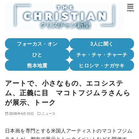
コ
ン
テ
ン
ツ
フォーカス・オン
3人に聞く
へ
移
ひと
チャ・チャ・チャーチ
動
熊本地震
ヒロシマ・ナガサキ
アートで、小さなもの、エコシステ
ム、正義に目 マコトフジムラさんら
が展示、トーク
2026年4月10日
ニュース
日本画を専門とする米国人アーティストのマコトフジム
ラさんが、都内で展示とトークイベントなどを開催す