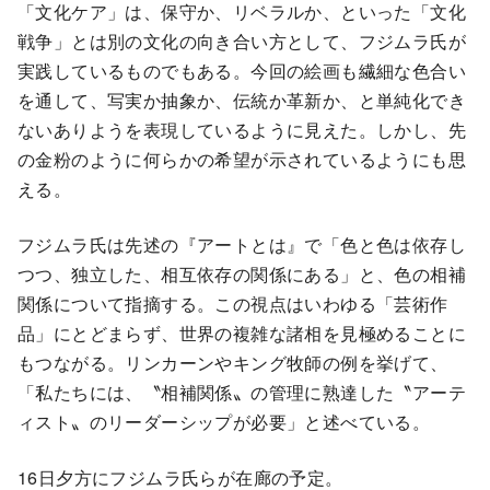
「文化ケア」は、保守か、リベラルか、といった「文化
戦争」とは別の文化の向き合い方として、フジムラ氏が
実践しているものでもある。今回の絵画も繊細な色合い
を通して、写実か抽象か、伝統か革新か、と単純化でき
ないありようを表現しているように見えた。しかし、先
の金粉のように何らかの希望が示されているようにも思
える。
フジムラ氏は先述の『アートとは』で「色と色は依存し
つつ、独立した、相互依存の関係にある」と、色の相補
関係について指摘する。この視点はいわゆる「芸術作
品」にとどまらず、世界の複雑な諸相を見極めることに
もつながる。リンカーンやキング牧師の例を挙げて、
「私たちには、〝相補関係〟の管理に熟達した〝アーテ
ィスト〟のリーダーシップが必要」と述べている。
16日夕方にフジムラ氏らが在廊の予定。