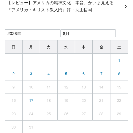
【レビュー】アメリカの精神文化、本音、かいま見える
『アメリカ・キリスト教入門』評・丸山悟司
日
月
火
水
木
金
土
1
2
3
4
5
6
7
8
9
10
11
12
13
14
15
16
17
18
19
20
21
22
23
24
25
26
27
28
29
30
31