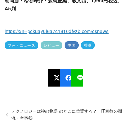
朝岡勝・松谷曄介・森島豊編、教文館、1,980円税込、
A5判
https://xn--pckuay0l6a7c1910dfvzb.com/csnews
フォトニュース
レビュー
中国
香港
テクノロジーは神の物語 のどこに位置する？ IT宣教の潮
流・考察⑥