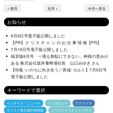
< 前月
次月 >
今月へ戻る
お知らせ
8月9日号電子版公開しました
【PR】ク リ ス チ ャ ン の お 仕 事 情 報【PR】
7月19日号電子版公開しました
福音版8月号 一滴も無駄にできない、神様の恵みが
ある 株式会社坂井養蜂場社長 山口みゆき さん
【特集･いのちに向き合う／異端･カルト】7月5日号
電子版公開しました
キーワードで選択
インサイド・ニュース
インタビュー
ウクライナ
キリスト教主義学校特集
クリスチャニティトゥデイ