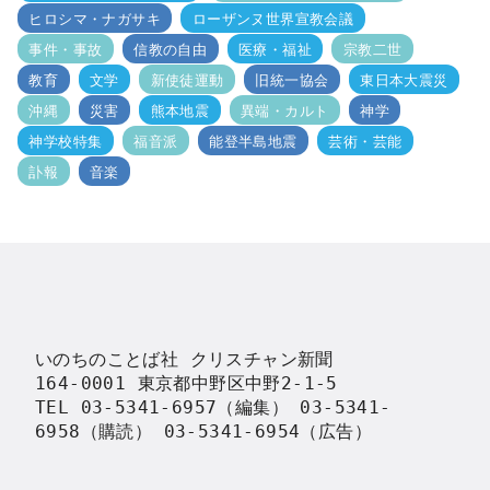
ヒロシマ・ナガサキ
ローザンヌ世界宣教会議
事件・事故
信教の自由
医療・福祉
宗教二世
教育
文学
新使徒運動
旧統一協会
東日本大震災
沖縄
災害
熊本地震
異端・カルト
神学
神学校特集
福音派
能登半島地震
芸術・芸能
訃報
音楽
いのちのことば社 クリスチャン新聞

164-0001 東京都中野区中野2-1-5

TEL 03-5341-6957（編集） 03-5341-
6958（購読） 03-5341-6954（広告）