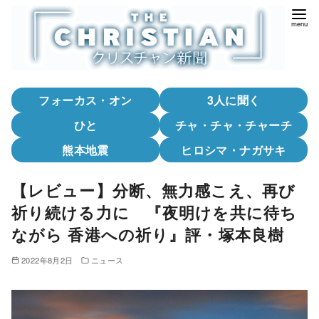
コ
ン
テ
ン
ツ
フォーカス・オン
3人に聞く
へ
移
ひと
チャ・チャ・チャーチ
動
熊本地震
ヒロシマ・ナガサキ
【レビュー】分断、無力感こえ、再び
祈り続ける力に 『夜明けを共に待ち
ながら 香港への祈り』評・塚本良樹
2022年8月2日
ニュース