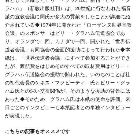
ラハム』（新教出版社刊）は、20世紀に行なわれた福音
派の宣教会議に同氏が多大の貢献をしたことが詳細に紹
介されている◆1974年に開かれた「ローザンヌ世界宣教
会議」のスポンサーはビリー・グラハム伝道協会であ
り、オランダで二回、カナダで一回、開かれた「世界伝
道者会議」も同協会の全面的援助によって行われた◆本
紙は、「世界伝道者会議」にすべて参加することができ
たが、渡航費をはじめそのすべての取材費用はビリー・
グラハム伝道協会の援助で賄われた。いのちのことば社
の初代会長のケネス・マクビーティ―氏とビリー・グラ
ハム氏との深い交友関係が、そのような援助の背景には
あった◆そのため、グラハム氏は本紙の使命を評価、来
日ごとのインタビューも本紙記者との単独インタビュー
が実現した。
こちらの記事もオススメです