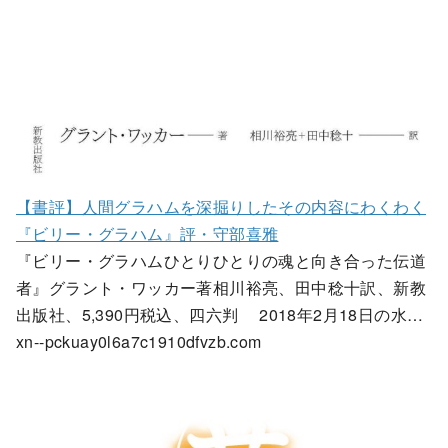
【書評】人間グラハムを深掘りしたその内容にわくわく
『ビリー・グラハム』評・守部喜雅
『ビリー・グラハムひとりひとりの魂と向き合った伝道
者』グラント・ワッカー著相川裕亮、田中稔十訳、新教
出版社、5,390円税込、四六判 2018年2月18日の水…
xn--pckuay0l6a7c1910dfvzb.com