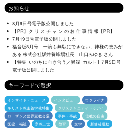
お知らせ
8月9日号電子版公開しました
【PR】ク リ ス チ ャ ン の お 仕 事 情 報【PR】
7月19日号電子版公開しました
福音版8月号 一滴も無駄にできない、神様の恵みが
ある 株式会社坂井養蜂場社長 山口みゆき さん
【特集･いのちに向き合う／異端･カルト】7月5日号
電子版公開しました
キーワードで選択
インサイド・ニュース
インタビュー
ウクライナ
キリスト教主義学校特集
クリスチャニティトゥデイ
ローザンヌ世界宣教会議
事件・事故
信教の自由
医療・福祉
宗教二世
教育
文学
新使徒運動