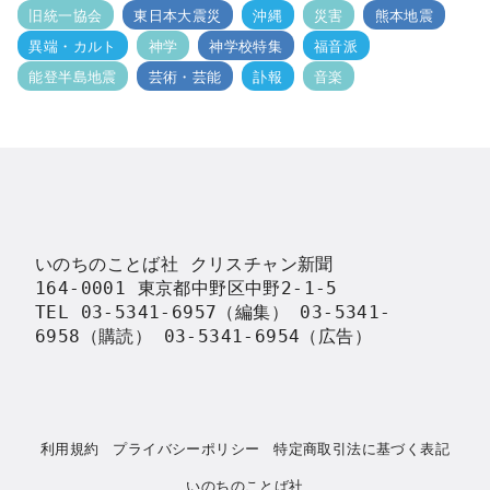
旧統一協会
東日本大震災
沖縄
災害
熊本地震
異端・カルト
神学
神学校特集
福音派
能登半島地震
芸術・芸能
訃報
音楽
いのちのことば社 クリスチャン新聞

164-0001 東京都中野区中野2-1-5

TEL 03-5341-6957（編集） 03-5341-
6958（購読） 03-5341-6954（広告）
利用規約
プライバシーポリシー
特定商取引法に基づく表記
いのちのことば社