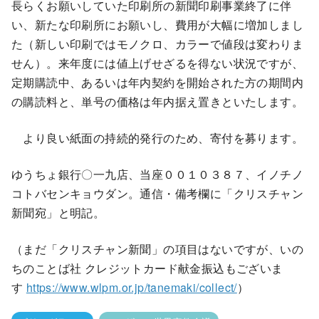
長らくお願いしていた印刷所の新聞印刷事業終了に伴
い、新たな印刷所にお願いし、費用が大幅に増加しまし
た（新しい印刷ではモノクロ、カラーで値段は変わりま
せん）。来年度には値上げせざるを得ない状況ですが、
定期購読中、あるいは年内契約を開始された方の期間内
の購読料と、単号の価格は年内据え置きといたします。
より良い紙面の持続的発行のため、寄付を募ります。
ゆうちょ銀行〇一九店、当座００１０３８７、イノチノ
コトバセンキョウダン。通信・備考欄に「クリスチャン
新聞宛」と明記。
（まだ「クリスチャン新聞」の項目はないですが、いの
ちのことば社 クレジットカード献金振込もございま
す
https://www.wlpm.or.jp/tanemaki/collect/
）