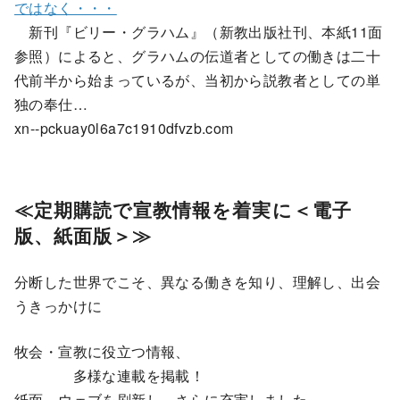
ではなく・・・
新刊『ビリー・グラハム』（新教出版社刊、本紙11面
参照）によると、グラハムの伝道者としての働きは二十
代前半から始まっているが、当初から説教者としての単
独の奉仕…
xn--pckuay0l6a7c1910dfvzb.com
≪
定期購読で宣教情報を着実に＜電子
版、紙面版＞≫
分断した世界でこそ、異なる働きを知り、理解し、出会
うきっかけに
牧会・宣教に役立つ情報、
多様な連載を掲載！
紙面、ウェブを刷新し、さらに充実しました。