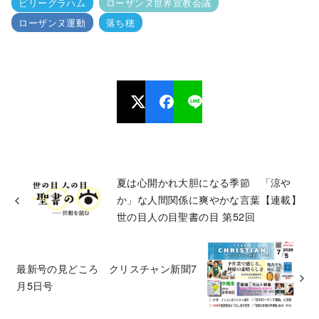
ビリーグラハム
ローザンヌ世界宣教会議
ローザンヌ運動
落ち穂
夏は心開かれ大胆になる季節 「涼や
か」な人間関係に爽やかな言葉【連載】
世の目人の目聖書の目 第52回
最新号の見どころ クリスチャン新聞7
月5日号