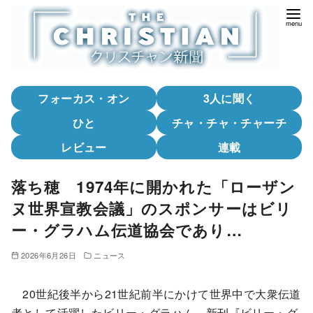
コ
ン
テ
ン
ツ
フォーカス・オン
3人に聞く
へ
移
ひと
チャ・チャ・チャーチ
動
レビュー
連載
落ち穂 1974年に開かれた「ローザン
ヌ世界宣教会議」のスポンサーはビリ
ー・グラハム伝道協会であり…
2026年6月26日
ニュース
20世紀後半から21世紀前半にかけて世界中で大衆伝道
者として活躍したビリー・グラハム。新刊『ビリー・グ