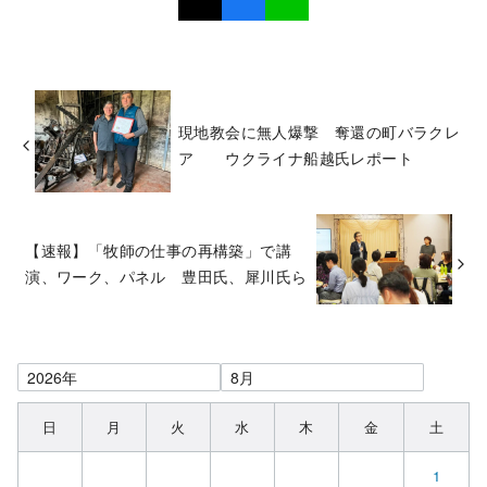
現地教会に無人爆撃 奪還の町バラクレ
ア ウクライナ船越氏レポート
【速報】「牧師の仕事の再構築」で講
演、ワーク、パネル 豊田氏、犀川氏ら
日
月
火
水
木
金
土
1