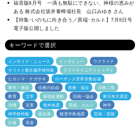
福音版8月号 一滴も無駄にできない、神様の恵みが
ある 株式会社坂井養蜂場社長 山口みゆき さん
【特集･いのちに向き合う／異端･カルト】7月5日号
電子版公開しました
キーワードで選択
インサイド・ニュース
インタビュー
ウクライナ
キリスト教主義学校特集
クリスチャニティトゥデイ
ヒロシマ・ナガサキ
ローザンヌ世界宣教会議
事件・事故
信教の自由
医療・福祉
宗教二世
教育
文学
新使徒運動
旧統一協会
東日本大震災
沖縄
災害
熊本地震
異端・カルト
神学
神学校特集
福音派
能登半島地震
芸術・芸能
訃報
音楽