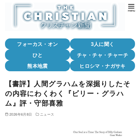
コ
ン
テ
ン
ツ
フォーカス・オン
3人に聞く
へ
移
ひと
チャ・チャ・チャーチ
動
熊本地震
ヒロシマ・ナガサキ
【書評】人間グラハムを深掘りしたそ
の内容にわくわく『ビリー・グラハ
ム』評・守部喜雅
2026年6月8日
ニュース