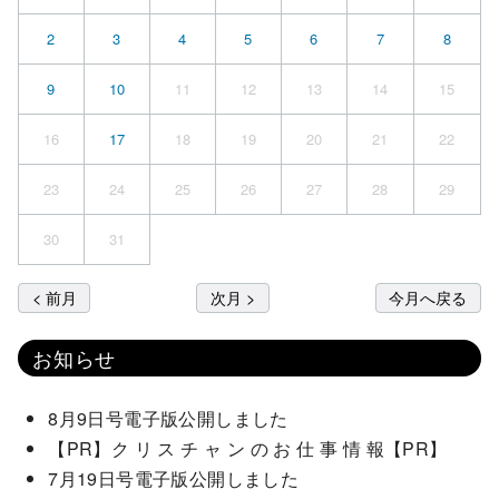
2
3
4
5
6
7
8
9
10
11
12
13
14
15
16
17
18
19
20
21
22
23
24
25
26
27
28
29
30
31
< 前月
次月 >
今月へ戻る
お知らせ
8月9日号電子版公開しました
【PR】ク リ ス チ ャ ン の お 仕 事 情 報【PR】
7月19日号電子版公開しました