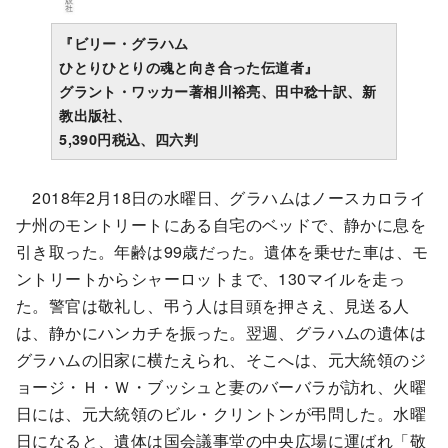
『ビリー・グラハム
ひとりひとりの魂と向き合った伝道者』
グラント・ワッカー著相川裕亮、田中稔十訳、新
教出版社、
5,390円税込、四六判
2018年2月18日の水曜日、グラハムはノースカロライ
ナ州のモントリートにある自宅のベッドで、静かに息を
引き取った。年齢は99歳だった。遺体を乗せた車は、モ
ントリートからシャーロットまで、130マイルを走っ
た。警官は敬礼し、弔う人は目頭を押さえ、見送る人
は、静かにハンカチを振った。翌週、グラハムの遺体は
グラハムの旧家に横たえられ、そこへは、元大統領のジ
ョージ・Ｈ・Ｗ・ブッシュと妻のバーバラが訪れ、火曜
日には、元大統領のビル・クリントンが弔問した。水曜
日になると、遺体は国会議事堂の中央広場に運ばれ「敬