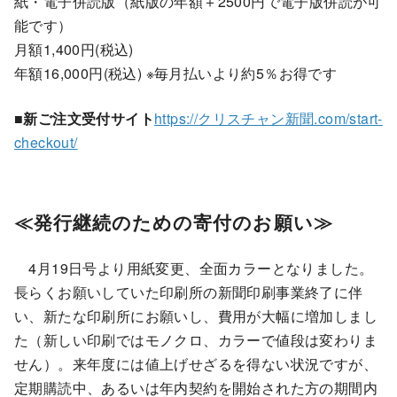
紙・電子併読版（紙版の年額＋2500円で電子版併読が可
能です）
月額1,400円(税込)
年額16,000円(税込) ※毎月払いより約5％お得です
■新ご注文受付サイト
https://クリスチャン新聞.com/start-
checkout/
≪発行継続のための寄付のお願い≫
4月19日号より用紙変更、全面カラーとなりました。
長らくお願いしていた印刷所の新聞印刷事業終了に伴
い、新たな印刷所にお願いし、費用が大幅に増加しまし
た（新しい印刷ではモノクロ、カラーで値段は変わりま
せん）。来年度には値上げせざるを得ない状況ですが、
定期購読中、あるいは年内契約を開始された方の期間内