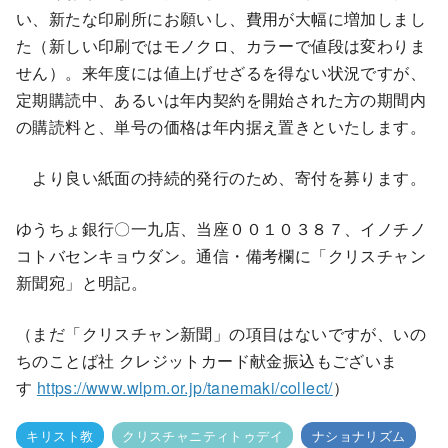
い、新たな印刷所にお願いし、費用が大幅に増加しまし
た（新しい印刷ではモノクロ、カラーで値段は変わりま
せん）。来年度には値上げせざるを得ない状況ですが、
定期購読中、あるいは年内契約を開始された方の期間内
の購読料と、単号の価格は年内据え置きといたします。
より良い紙面の持続的発行のため、寄付を募ります。
ゆうちょ銀行〇一九店、当座００１０３８７、イノチノ
コトバセンキョウダン。通信・備考欄に「クリスチャン
新聞宛」と明記。
（まだ「クリスチャン新聞」の項目はないですが、いの
ちのことば社 クレジットカード献金振込もございま
す
https://www.wlpm.or.jp/tanemaki/collect/
）
キリスト教
クリスチャニティトゥデイ
ナショナリズム