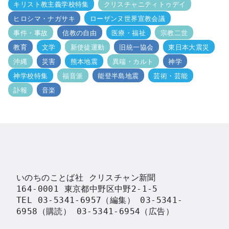
キリスト教主義学校特集
クリスチャニティトゥデイ
ヒロシマ・ナガサキ
ローザンヌ世界宣教会議
事件・事故
信教の自由
医療・福祉
宗教二世
教育
文学
新使徒運動
旧統一協会
東日本大震災
沖縄
災害
熊本地震
異端・カルト
神学
神学校特集
福音派
能登半島地震
芸術・芸能
訃報
音楽
いのちのことば社 クリスチャン新聞

164-0001 東京都中野区中野2-1-5

TEL 03-5341-6957（編集） 03-5341-
6958（購読） 03-5341-6954（広告）