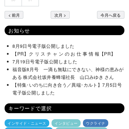
< 前月
次月 >
今月へ戻る
お知らせ
8月9日号電子版公開しました
【PR】ク リ ス チ ャ ン の お 仕 事 情 報【PR】
7月19日号電子版公開しました
福音版8月号 一滴も無駄にできない、神様の恵みが
ある 株式会社坂井養蜂場社長 山口みゆき さん
【特集･いのちに向き合う／異端･カルト】7月5日号
電子版公開しました
キーワードで選択
インサイド・ニュース
インタビュー
ウクライナ