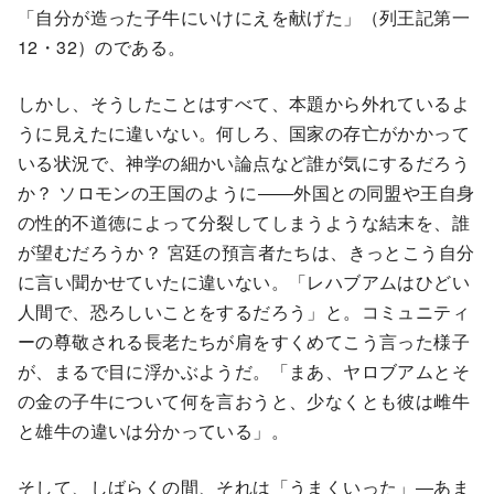
「自分が造った子牛にいけにえを献げた」（列王記第一
12・32）のである。
しかし、そうしたことはすべて、本題から外れているよ
うに見えたに違いない。何しろ、国家の存亡がかかって
いる状況で、神学の細かい論点など誰が気にするだろう
か？ ソロモンの王国のように――外国との同盟や王自身
の性的不道徳によって分裂してしまうような結末を、誰
が望むだろうか？ 宮廷の預言者たちは、きっとこう自分
に言い聞かせていたに違いない。「レハブアムはひどい
人間で、恐ろしいことをするだろう」と。コミュニティ
ーの尊敬される長老たちが肩をすくめてこう言った様子
が、まるで目に浮かぶようだ。「まあ、ヤロブアムとそ
の金の子牛について何を言おうと、少なくとも彼は雌牛
と雄牛の違いは分かっている」。
そして、しばらくの間、それは「うまくいった」―あま