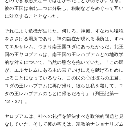
とのできる忠実な王ではなかったことが明らかになる。
彼の王国は南北二つに分裂し、税制などをめぐって互い
に対立することとなった。
それにより危機が生じた。何しろ、神殿、すなわち犠牲
をささげる場所であり、神の臨在が現れる場所は、すべ
てエルサレム、つまり南王国ユダにあったからだ。北王
国の王ヤロブアムは、南王国の王レハブアムとの地政学
的な対立について、当然の懸念を抱いていた。「この民
が、エルサレムにある主の宮でいけにえを献げるために
上ることになっているなら、この民の心は彼らの主君、
ユダの王レハブアムに再び帰り、彼らは私を殺して、ユ
ダの王レハブアムのもとに帰るだろう」（列王記第一
12・27）。
ヤロブアムは、神への礼拝を解決すべき政治的問題と見
なしていた。そして彼の答えは、宗教的ナショナリズム