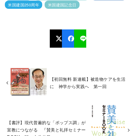
米国建国250周年
米国建国記念日
【初回無料 新連載】被造物ケアを生活
に 神学から実践へ 第一回
【書評】現代普遍的な「ポップス調」が
宣教につながる 『賛美と礼拝セミナー