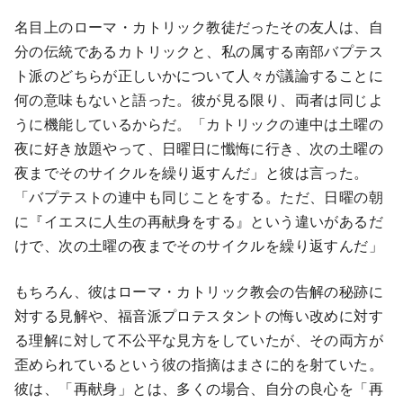
名目上のローマ・カトリック教徒だったその友人は、自
分の伝統であるカトリックと、私の属する南部バプテス
ト派のどちらが正しいかについて人々が議論することに
何の意味もないと語った。彼が見る限り、両者は同じよ
うに機能しているからだ。「カトリックの連中は土曜の
夜に好き放題やって、日曜日に懺悔に行き、次の土曜の
夜までそのサイクルを繰り返すんだ」と彼は言った。
「バプテストの連中も同じことをする。ただ、日曜の朝
に『イエスに人生の再献身をする』という違いがあるだ
けで、次の土曜の夜までそのサイクルを繰り返すんだ」
もちろん、彼はローマ・カトリック教会の告解の秘跡に
対する見解や、福音派プロテスタントの悔い改めに対す
る理解に対して不公平な見方をしていたが、その両方が
歪められているという彼の指摘はまさに的を射ていた。
彼は、「再献身」とは、多くの場合、自分の良心を「再