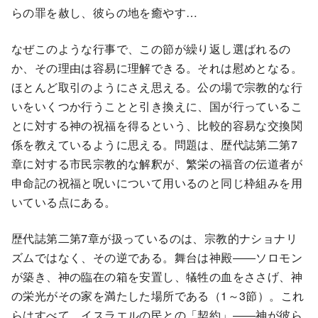
らの罪を赦し、彼らの地を癒やす…
なぜこのような行事で、この節が繰り返し選ばれるの
か、その理由は容易に理解できる。それは慰めとなる。
ほとんど取引のようにさえ思える。公の場で宗教的な行
いをいくつか行うことと引き換えに、国が行っているこ
とに対する神の祝福を得るという、比較的容易な交換関
係を教えているように思える。問題は、歴代誌第二第7
章に対する市民宗教的な解釈が、繁栄の福音の伝道者が
申命記の祝福と呪いについて用いるのと同じ枠組みを用
いている点にある。
歴代誌第二第7章が扱っているのは、宗教的ナショナリ
ズムではなく、その逆である。舞台は神殿――ソロモン
が築き、神の臨在の箱を安置し、犠牲の血をささげ、神
の栄光がその家を満たした場所である（1～3節）。これ
らはすべて、イスラエルの民との「契約」――神が彼ら