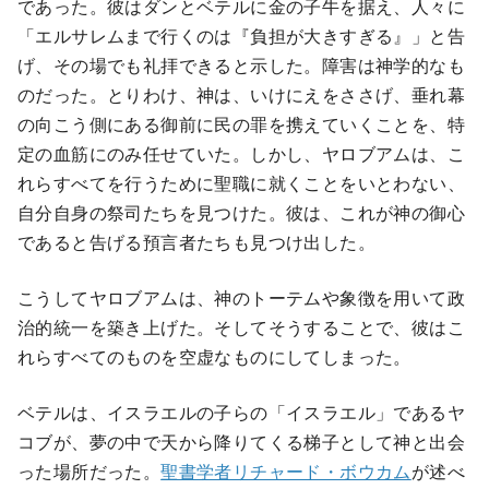
であった。彼はダンとベテルに金の子牛を据え、人々に
「エルサレムまで行くのは『負担が大きすぎる』」と告
げ、その場でも礼拝できると示した。障害は神学的なも
のだった。とりわけ、神は、いけにえをささげ、垂れ幕
の向こう側にある御前に民の罪を携えていくことを、特
定の血筋にのみ任せていた。しかし、ヤロブアムは、こ
れらすべてを行うために聖職に就くことをいとわない、
自分自身の祭司たちを見つけた。彼は、これが神の御心
であると告げる預言者たちも見つけ出した。
こうしてヤロブアムは、神のトーテムや象徴を用いて政
治的統一を築き上げた。そしてそうすることで、彼はこ
れらすべてのものを空虚なものにしてしまった。
ベテルは、イスラエルの子らの「イスラエル」であるヤ
コブが、夢の中で天から降りてくる梯子として神と出会
った場所だった。
聖書学者リチャード・ボウカム
が述べ