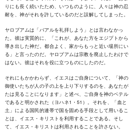
りにも長く続いたため、いつものように、人々は神の忍
耐を、神がそれを許しているのだと誤解してしまった。
ヤロブアムは「バアルを礼拝しよう」とは言わなかっ
た。彼は実質的に、「これが、あなた方をエジプトから
導き出した神だ。都合よく、家からもっと近い場所にい
る」と言ったのだ。ヤロブアムは宗教を廃止したわけで
はない。彼はそれを役に立つものにしたのだ。
それにもかかわらず、イエスはご自身について、「神の
御使いたちが人の子の上を上り下りするのを、あなたが
たは見ることになります」と述べ、ご自身を神のベテル
であると明かされた（ヨハネ1・51）。それを、「血と
土」による国民的連帯で国を固める手段として用いるこ
とは、イエス・キリストを利用することである。そし
て、イエス・キリストは利用されることを許さない。