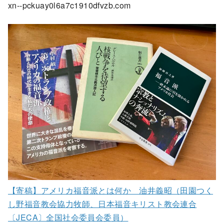
xn--pckuay0l6a7c1910dfvzb.com
【寄稿】アメリカ福音派とは何か 油井義昭（田園つく
し野福音教会協力牧師、日本福音キリスト教会連合
〔JECA〕全国社会委員会委員）