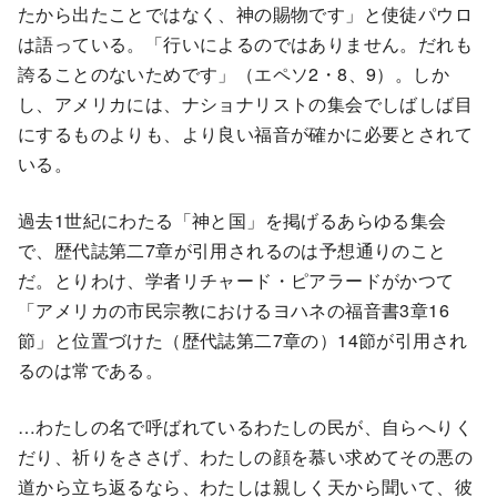
たから出たことではなく、神の賜物です」と使徒パウロ
は語っている。「行いによるのではありません。だれも
誇ることのないためです」（エペソ2・8、9）。しか
し、アメリカには、ナショナリストの集会でしばしば目
にするものよりも、より良い福音が確かに必要とされて
いる。
過去1世紀にわたる「神と国」を掲げるあらゆる集会
で、歴代誌第二7章が引用されるのは予想通りのこと
だ。とりわけ、学者リチャード・ピアラードがかつて
「アメリカの市民宗教におけるヨハネの福音書3章16
節」と位置づけた（歴代誌第二7章の）14節が引用され
るのは常である。
…わたしの名で呼ばれているわたしの民が、自らへりく
だり、祈りをささげ、わたしの顔を慕い求めてその悪の
道から立ち返るなら、わたしは親しく天から聞いて、彼