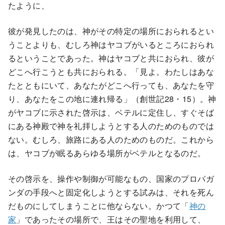
たように、
彼が発見したのは、神がその特定の場所におられるとい
うことよりも、むしろ神はヤコブがいるところにおられ
るということであった。神はヤコブと共におられ、彼が
どこへ行こうとも共におられる。「見よ。わたしはあな
たとともにいて、あなたがどこへ行っても、あなたを守
り、あなたをこの地に連れ帰る」（創世記28・15）。神
がヤコブに示された啓示は、ベテルに定住し、すぐそば
にある神殿で神を礼拝しようとする人のためのものでは
ない。むしろ、旅路にある人のためのものだ。これから
は、ヤコブが眠るあらゆる場所がベテルとなるのだ。
その啓示を、操作や制御が可能なもの、国家のプロパガ
ンダの手段へと固定化しようとする試みは、それを死ん
だものにしてしまうことに他ならない。かつて「
神の
家
」であったその場所で、王はその聖地を利用して、