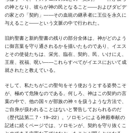
の神となり、彼らが神の民となること――およびダビデ
の家との「契約」――その血統の継承者に王位を永久に
与えること――という文脈の中で行われた。
旧約聖書と新約聖書の残りの部分全体は、神がどのよう
に御言葉を守り通されるかを描いたものであり、イエス
とその使徒たちは、栄光、臨在、契約、民、いけにえ、
王座、祝福、呪い――これらすべてがイエスにおいて成
就されたと教えている。
そして、私たちがこの聖句をそう使おうとする姿勢こそ
が、極めて危険なのである。何しろ、神はこの契約の言
葉の中で、他の国々が部族の神々を扱うような方法で、
ご自身が扱われることはないと警告しておられるのだ
（歴代誌第二 7・19–22）。ソロモンによる神殿奉献の
記述に続くページでは、ソロモンが、契約を守り抜くこ