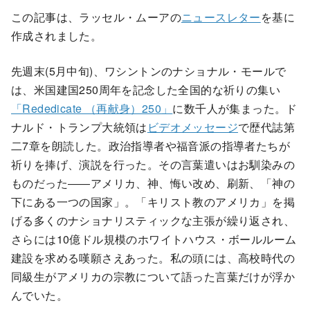
この記事は、ラッセル・ムーアの
ニュースレター
を基に
作成されました。
先週末(5月中旬)、ワシントンのナショナル・モールで
は、米国建国250周年を記念した全国的な祈りの集い
「Rededicate （再献身）250」
に数千人が集まった。ド
ナルド・トランプ大統領は
ビデオメッセージ
で歴代誌第
二7章を朗読した。政治指導者や福音派の指導者たちが
祈りを捧げ、演説を行った。その言葉遣いはお馴染みの
ものだった――アメリカ、神、悔い改め、刷新、「神の
下にある一つの国家」。「キリスト教のアメリカ」を掲
げる多くのナショナリスティックな主張が繰り返され、
さらには10億ドル規模のホワイトハウス・ボールルーム
建設を求める嘆願さえあった。私の頭には、高校時代の
同級生がアメリカの宗教について語った言葉だけが浮か
んでいた。