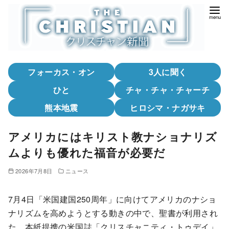
コ
ン
テ
ン
ツ
フォーカス・オン
3人に聞く
へ
移
ひと
チャ・チャ・チャーチ
動
熊本地震
ヒロシマ・ナガサキ
アメリカにはキリスト教ナショナリズ
ムよりも優れた福音が必要だ
2026年7月8日
ニュース
7月4日「米国建国250周年」に向けてアメリカのナショ
ナリズムを高めようとする動きの中で、聖書が利用され
た。本紙提携の米国誌「クリスチャニティ・トゥデイ」