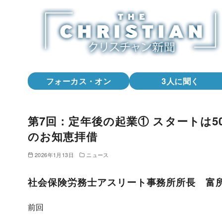
コ
ン
テ
ン
ツ
へ
フォーカス・オン
3人に聞く
移
動
第7回：定年後の起業① スタートは5
のお知恵拝借
2026年1月13日
ニュース
社会保険労務士アスリート事務所所長 富
前回