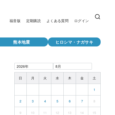
福音版
定期購読
よくある質問
ログイン
熊本地震
ヒロシマ・ナガサキ
日
月
火
水
木
金
土
1
2
3
4
5
6
7
8
9
10
11
12
13
14
15