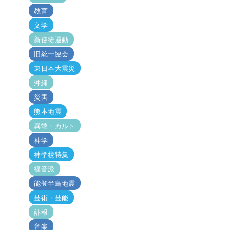
教育
文学
新使徒運動
旧統一協会
東日本大震災
沖縄
災害
熊本地震
異端・カルト
神学
神学校特集
福音派
能登半島地震
芸術・芸能
訃報
音楽