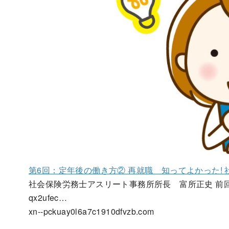
第6回：定年後の働き方② 再就職 知ってよかった!
社会保険労務士アスリート事務所所長 富所正史 前回： https://xn
qx2ufec…
xn--pckuay0l6a7c1910dfvzb.com