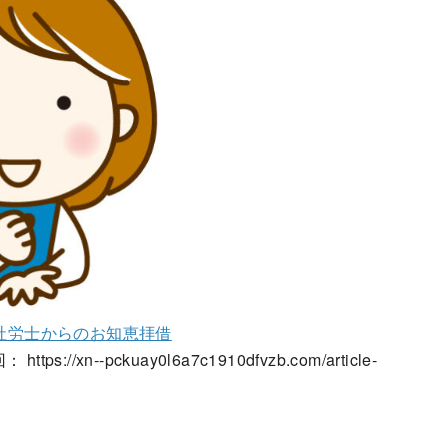
 社労士からのお知恵拝借
--pckuay0l6a7c1910dfvzb.com/article-