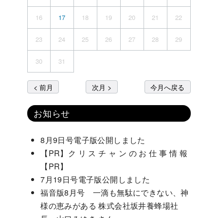
16
17
18
19
20
21
22
23
24
25
26
27
28
29
30
31
< 前月
次月 >
今月へ戻る
お知らせ
8月9日号電子版公開しました
【PR】ク リ ス チ ャ ン の お 仕 事 情 報
【PR】
7月19日号電子版公開しました
福音版8月号 一滴も無駄にできない、神
様の恵みがある 株式会社坂井養蜂場社