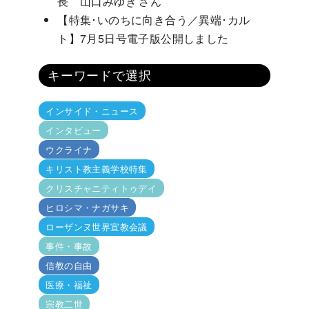
長 山口みゆき さん
【特集･いのちに向き合う／異端･カル
ト】7月5日号電子版公開しました
キーワードで選択
インサイド・ニュース
インタビュー
ウクライナ
キリスト教主義学校特集
クリスチャニティトゥデイ
ヒロシマ・ナガサキ
ローザンヌ世界宣教会議
事件・事故
信教の自由
医療・福祉
宗教二世