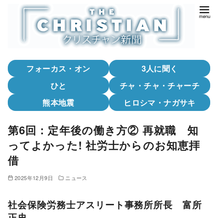
コ
ン
テ
ン
ツ
フォーカス・オン
3人に聞く
へ
移
ひと
チャ・チャ・チャーチ
動
熊本地震
ヒロシマ・ナガサキ
第6回：定年後の働き方② 再就職 知
ってよかった! 社労士からのお知恵拝
借
2025年12月9日
ニュース
社会保険労務士アスリート事務所所長 富所
正史