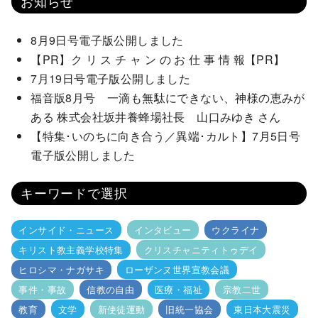
お知らせ
8月9日号電子版公開しました
【PR】ク リ ス チ ャ ン の お 仕 事 情 報【PR】
7月19日号電子版公開しました
福音版8月号 一滴も無駄にできない、神様の恵みが
ある 株式会社坂井養蜂場社長 山口みゆき さん
【特集･いのちに向き合う／異端･カルト】7月5日号
電子版公開しました
キーワードで選択
インサイド・ニュース
インタビュー
ウクライナ
キリスト教主義学校特集
クリスチャニティトゥデイ
ヒロシマ・ナガサキ
ローザンヌ世界宣教会議
事件・事故
信教の自由
医療・福祉
宗教二世
教育
文学
新使徒運動
旧統一協会
東日本大震災