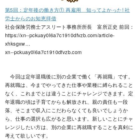
第5回：定年後の働き方① 再雇用 知ってよかった! 社
労士からのお知恵拝借
社会保険労務士アスリート事務所所長 富所正史 前回：
https://xn--pckuay0l6a7c1910dfvzb.com/article-
xhksgxw…
xn--pckuay0l6a7c1910dfvzb.com
今回は定年退職後に別の企業で働く「再就職」です。
再就職は、今までやってきた仕事や業種に縛られること
なく、これまでとは違うことにチャレンジできます。定
年退職の頃は子育てからも解放され、親の責任も一段
落、そこまで収入にこだわらなくても良いでしょうか
ら、仕事の選択も広がると思います。新しいことにチャ
レンジしたい方は、別の企業に再就職することを真剣に
考えて欲しいです。