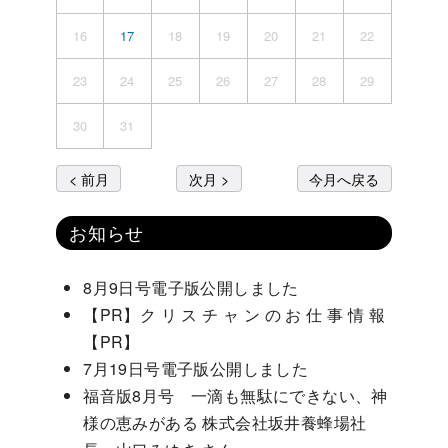
16
17
18
19
20
21
22
23
24
25
26
27
28
29
30
31
< 前月
次月 >
今月へ戻る
お知らせ
8月9日号電子版公開しました
【PR】ク リ ス チ ャ ン の お 仕 事 情 報
【PR】
7月19日号電子版公開しました
福音版8月号 一滴も無駄にできない、神
様の恵みがある 株式会社坂井養蜂場社