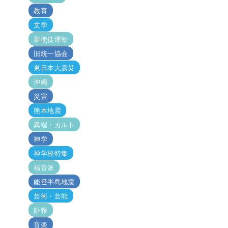
教育
文学
新使徒運動
旧統一協会
東日本大震災
沖縄
災害
熊本地震
異端・カルト
神学
神学校特集
福音派
能登半島地震
芸術・芸能
訃報
音楽