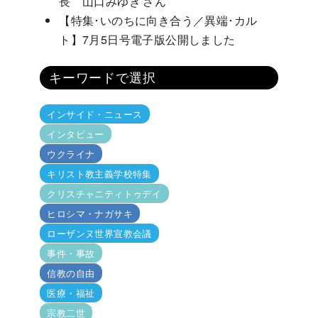
長 山口みゆき さん
【特集･いのちに向き合う／異端･カル
ト】7月5日号電子版公開しました
キーワードで選択
インサイド・ニュース
インタビュー
ウクライナ
キリスト教主義学校特集
クリスチャニティトゥデイ
ヒロシマ・ナガサキ
ローザンヌ世界宣教会議
事件・事故
信教の自由
医療・福祉
宗教二世