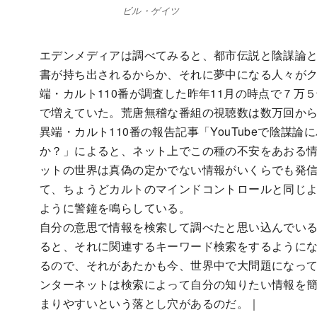
ビル・ゲイツ
エデンメディアは調べてみると、都市伝説と陰謀論
書が持ち出されるからか、それに夢中になる人々が
端・カルト110番が調査した昨年11月の時点で７万５
で増えていた。荒唐無稽な番組の視聴数は数万回か
異端・カルト110番の報告記事「YouTubeで陰謀
か？」によると、ネット上でこの種の不安をあおる
ットの世界は真偽の定かでない情報がいくらでも発
て、ちょうどカルトのマインドコントロールと同じ
ように警鐘を鳴らしている。
自分の意思で情報を検索して調べたと思い込んでい
ると、それに関連するキーワード検索をするように
るので、それがあたかも今、世界中で大問題になっ
ンターネットは検索によって自分の知りたい情報を
まりやすいという落とし穴があるのだ。｜