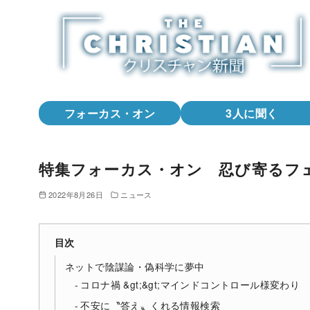
コ
ン
テ
ン
ツ
へ
フォーカス・オン
3人に聞く
移
動
特集フォーカス・オン 忍び寄るフ
2022年8月26日
ニュース
目次
ネットで陰謀論・偽科学に夢中
コロナ禍 &gt;&gt;マインドコントロール様変わり
不安に〝答え〟くれる情報検索