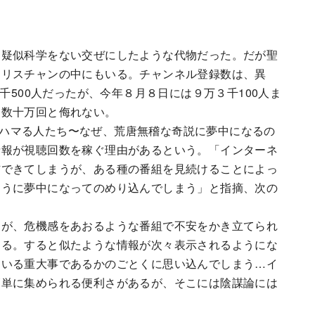
と疑似科学をない交ぜにしたような代物だった。だが聖
クリスチャンの中にもいる。チャンネル登録数は、異
千500人だったが、今年８月８日には９万３千100人ま
ら数十万回と侮れない。
論にハマる人たち〜なぜ、荒唐無稽な奇説に夢中になるの
情報が視聴回数を稼ぐ理由があるという。「インターネ
信できてしまうが、ある種の番組を見続けることによっ
ように夢中になってのめり込んでしまう」と指摘、次の
るが、危機感をあおるような番組で不安をかき立てられ
なる。すると似たような情報が次々表示されるようにな
ている重大事であるかのごとくに思い込んでしまう…イ
簡単に集められる便利さがあるが、そこには陰謀論には