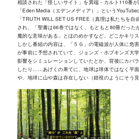
相談された「怪しいサイト」を異端・カルト110番
「Eden Media（エデンメディア）」というYou
「TRUTH WILL SET US FREE（真理は私
され、「聖書は66巻ではなく、もともと80冊だった
魔的な意味がある」とほのめかすなど、どこかキリ
しかし番組の内容は、「５Ｇ」の電磁波が人体に危
が事前に予想されていて、ジョンズ・ホプキンズ大
影響をシミュレーションしていたとか、背後にカバ
したり……あげくの果てに、地球は球体ではなく平
や、地球に山や森は存在しない（錯視のようにそう