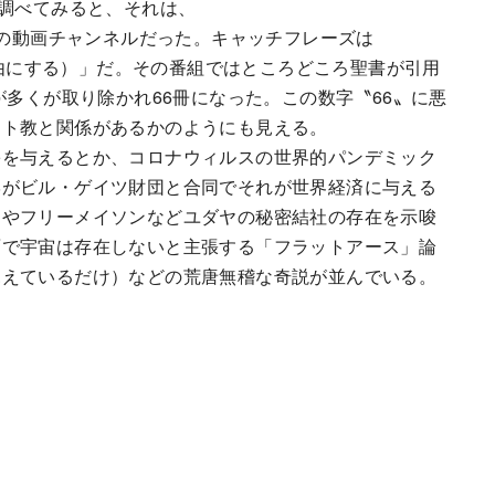
が調べてみると、それは、
Tubeの動画チャンネルだった。キャッチフレーズは
たちを自由にする）」だ。その番組ではところどころ聖書が引用
が多くが取り除かれ66冊になった。この数字〝66〟に悪
スト教と関係があるかのようにも見える。
害を与えるとか、コロナウィルスの世界的パンデミック
学がビル・ゲイツ財団と合同でそれが世界経済に与える
ラやフリーメイソンなどユダヤの秘密結社の存在を示唆
面で宇宙は存在しないと主張する「フラットアース」論
見えているだけ）などの荒唐無稽な奇説が並んでいる。