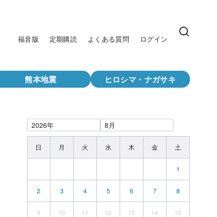
福音版
定期購読
よくある質問
ログイン
熊本地震
ヒロシマ・ナガサキ
日
月
火
水
木
金
土
1
2
3
4
5
6
7
8
9
10
11
12
13
14
15