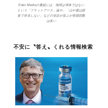
Eden Mediaの番組には、地球は球体ではない
という「フラットアース」論や、「山や森は錯
覚で存在しない」などの珍説が並ぶが視聴回数
は多い
不安に〝答え〟くれる情報検索