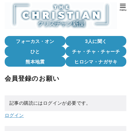
コ
ン
テ
ン
ツ
フォーカス・オン
3人に聞く
へ
移
ひと
チャ・チャ・チャーチ
動
熊本地震
ヒロシマ・ナガサキ
会員登録のお願い
記事の購読にはログインが必要です。
ログイン