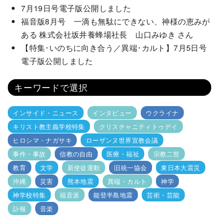
7月19日号電子版公開しました
福音版8月号 一滴も無駄にできない、神様の恵みが
ある 株式会社坂井養蜂場社長 山口みゆき さん
【特集･いのちに向き合う／異端･カルト】7月5日号
電子版公開しました
キーワードで選択
インサイド・ニュース
インタビュー
ウクライナ
キリスト教主義学校特集
クリスチャニティトゥデイ
ヒロシマ・ナガサキ
ローザンヌ世界宣教会議
事件・事故
信教の自由
医療・福祉
宗教二世
教育
文学
新使徒運動
旧統一協会
東日本大震災
沖縄
災害
熊本地震
異端・カルト
神学
神学校特集
福音派
能登半島地震
芸術・芸能
訃報
音楽