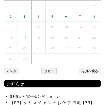
1
2
3
4
5
6
7
8
9
10
11
12
13
14
15
16
17
18
19
20
21
22
23
24
25
26
27
28
29
30
31
< 前月
次月 >
今月へ戻る
お知らせ
8月9日号電子版公開しました
【PR】ク リ ス チ ャ ン の お 仕 事 情 報【PR】