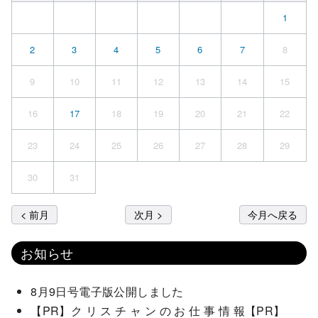
1
2
3
4
5
6
7
8
9
10
11
12
13
14
15
16
17
18
19
20
21
22
23
24
25
26
27
28
29
30
31
< 前月
次月 >
今月へ戻る
お知らせ
8月9日号電子版公開しました
【PR】ク リ ス チ ャ ン の お 仕 事 情 報【PR】