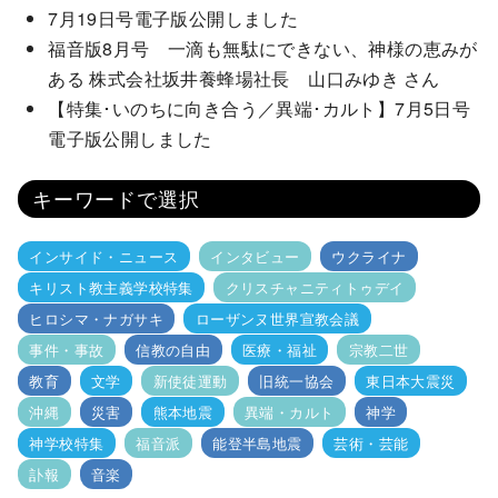
7月19日号電子版公開しました
福音版8月号 一滴も無駄にできない、神様の恵みが
ある 株式会社坂井養蜂場社長 山口みゆき さん
【特集･いのちに向き合う／異端･カルト】7月5日号
電子版公開しました
キーワードで選択
インサイド・ニュース
インタビュー
ウクライナ
キリスト教主義学校特集
クリスチャニティトゥデイ
ヒロシマ・ナガサキ
ローザンヌ世界宣教会議
事件・事故
信教の自由
医療・福祉
宗教二世
教育
文学
新使徒運動
旧統一協会
東日本大震災
沖縄
災害
熊本地震
異端・カルト
神学
神学校特集
福音派
能登半島地震
芸術・芸能
訃報
音楽