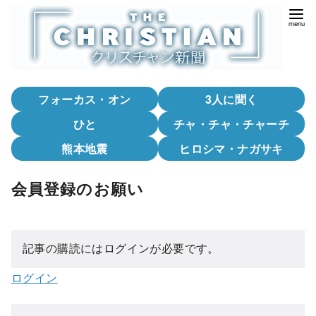
コ
ン
テ
ン
ツ
フォーカス・オン
3人に聞く
へ
移
ひと
チャ・チャ・チャーチ
動
熊本地震
ヒロシマ・ナガサキ
会員登録のお願い
記事の購読にはログインが必要です。
ログイン