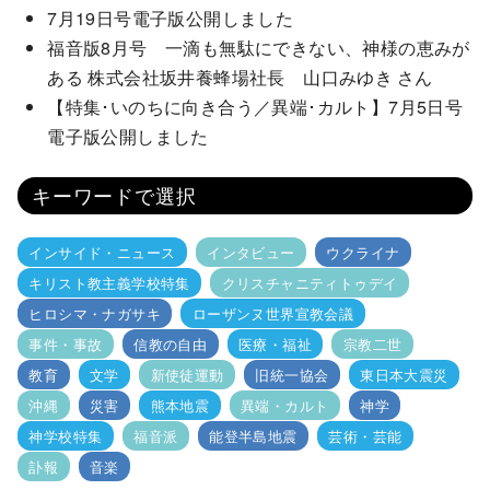
7月19日号電子版公開しました
福音版8月号 一滴も無駄にできない、神様の恵みが
ある 株式会社坂井養蜂場社長 山口みゆき さん
【特集･いのちに向き合う／異端･カルト】7月5日号
電子版公開しました
キーワードで選択
インサイド・ニュース
インタビュー
ウクライナ
キリスト教主義学校特集
クリスチャニティトゥデイ
ヒロシマ・ナガサキ
ローザンヌ世界宣教会議
事件・事故
信教の自由
医療・福祉
宗教二世
教育
文学
新使徒運動
旧統一協会
東日本大震災
沖縄
災害
熊本地震
異端・カルト
神学
神学校特集
福音派
能登半島地震
芸術・芸能
訃報
音楽