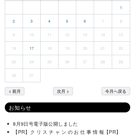
1
2
3
4
5
6
7
8
9
10
11
12
13
14
15
16
17
18
19
20
21
22
23
24
25
26
27
28
29
30
31
< 前月
次月 >
今月へ戻る
お知らせ
8月9日号電子版公開しました
【PR】ク リ ス チ ャ ン の お 仕 事 情 報【PR】