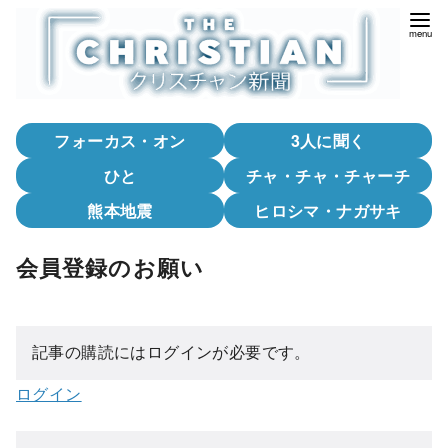
コ
ン
テ
ン
ツ
フォーカス・オン
3人に聞く
へ
移
ひと
チャ・チャ・チャーチ
動
熊本地震
ヒロシマ・ナガサキ
会員登録のお願い
記事の購読にはログインが必要です。
ログイン