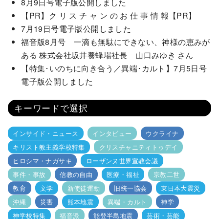
8月9日号電子版公開しました
【PR】ク リ ス チ ャ ン の お 仕 事 情 報【PR】
7月19日号電子版公開しました
福音版8月号 一滴も無駄にできない、神様の恵みが
ある 株式会社坂井養蜂場社長 山口みゆき さん
【特集･いのちに向き合う／異端･カルト】7月5日号
電子版公開しました
キーワードで選択
インサイド・ニュース
インタビュー
ウクライナ
キリスト教主義学校特集
クリスチャニティトゥデイ
ヒロシマ・ナガサキ
ローザンヌ世界宣教会議
事件・事故
信教の自由
医療・福祉
宗教二世
教育
文学
新使徒運動
旧統一協会
東日本大震災
沖縄
災害
熊本地震
異端・カルト
神学
神学校特集
福音派
能登半島地震
芸術・芸能