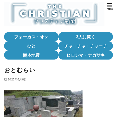
コ
ン
テ
ン
ツ
フォーカス・オン
3人に聞く
へ
移
ひと
チャ・チャ・チャーチ
動
熊本地震
ヒロシマ・ナガサキ
おとむらい
2023年6月8日