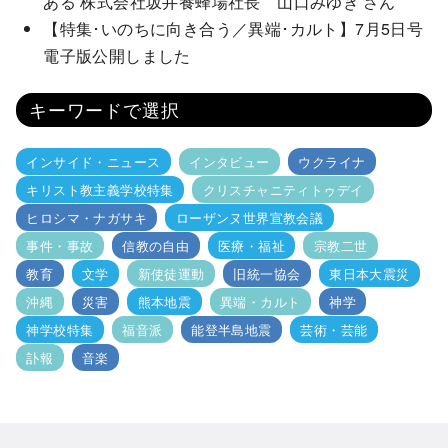
ある 株式会社坂井養蜂場社長 山口みゆき さん
【特集･いのちに向き合う／異端･カルト】7月5日号
電子版公開しました
キーワードで選択
インサイド・ニュース
インタビュー
ウクライナ
キリスト教主義学校特集
クリスチャニティトゥデイ
ヒロシマ・ナガサキ
ローザンヌ世界宣教会議
事件・事故
信教の自由
医療・福祉
宗教二世
教育
文学
新使徒運動
旧統一協会
東日本大震災
沖縄
災害
熊本地震
異端・カルト
神学
神学校特集
福音派
能登半島地震
芸術・芸能
訃報
音楽