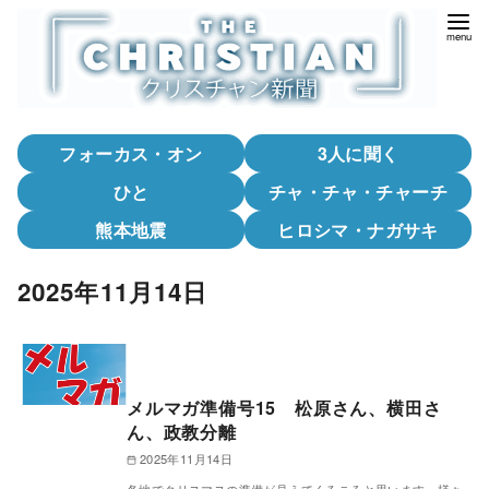
コ
ン
テ
ン
ツ
フォーカス・オン
3人に聞く
へ
移
ひと
チャ・チャ・チャーチ
動
熊本地震
ヒロシマ・ナガサキ
2025年11月14日
メルマガ準備号15 松原さん、横田さ
ん、政教分離
2025年11月14日