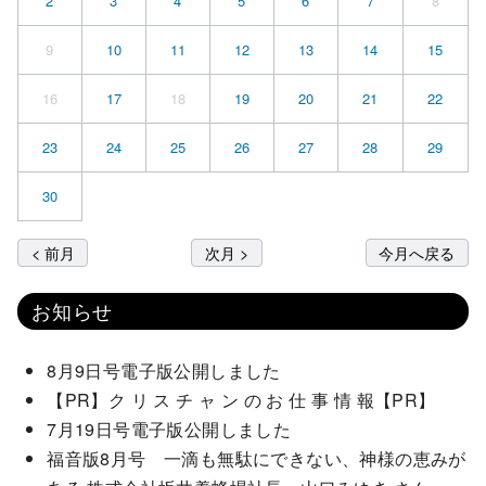
2
3
4
5
6
7
8
9
10
11
12
13
14
15
16
17
18
19
20
21
22
23
24
25
26
27
28
29
30
< 前月
次月 >
今月へ戻る
お知らせ
8月9日号電子版公開しました
【PR】ク リ ス チ ャ ン の お 仕 事 情 報【PR】
7月19日号電子版公開しました
福音版8月号 一滴も無駄にできない、神様の恵みが