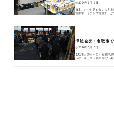
2026年3月13日
日本、いや世界有数の大古書
古書市（オアシス古書部）が
津波被災・名取市
2026年3月13日
名取市と海を一望する熊野那
仏教、キリスト教の合同行事