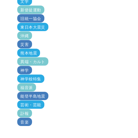
文学
新使徒運動
旧統一協会
東日本大震災
沖縄
災害
熊本地震
異端・カルト
神学
神学校特集
福音派
能登半島地震
芸術・芸能
訃報
音楽