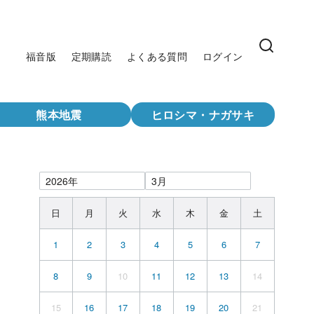
福音版
定期購読
よくある質問
ログイン
熊本地震
ヒロシマ・ナガサキ
日
月
火
水
木
金
土
1
2
3
4
5
6
7
8
9
10
11
12
13
14
15
16
17
18
19
20
21