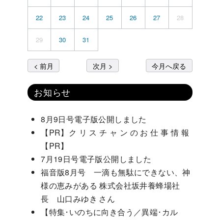
22
23
24
25
26
27
28
29
30
31
< 前月
次月 >
今月へ戻る
お知らせ
8月9日号電子版公開しました
【PR】ク リ ス チ ャ ン の お 仕 事 情 報
【PR】
7月19日号電子版公開しました
福音版8月号 一滴も無駄にできない、神
様の恵みがある 株式会社坂井養蜂場社
長 山口みゆき さん
【特集･いのちに向き合う／異端･カル