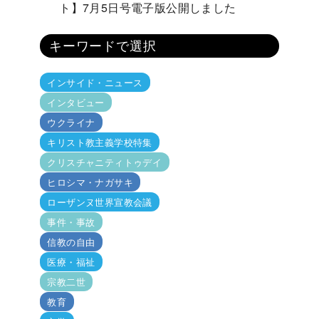
ト】7月5日号電子版公開しました
キーワードで選択
インサイド・ニュース
インタビュー
ウクライナ
キリスト教主義学校特集
クリスチャニティトゥデイ
ヒロシマ・ナガサキ
ローザンヌ世界宣教会議
事件・事故
信教の自由
医療・福祉
宗教二世
教育