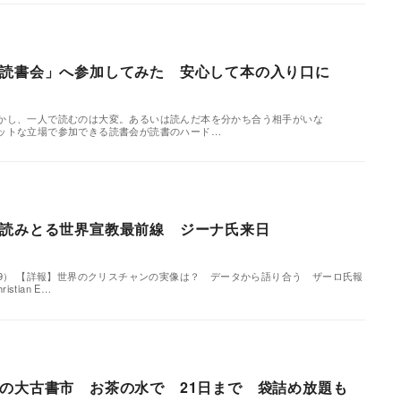
読書会」へ参加してみた 安心して本の入り口に
かし、一人で読むのは大変。あるいは読んだ本を分かち合う相手がいな
ットな立場で参加できる読書会が読書のハード…
読みとる世界宣教最前線 ジーナ氏来日
29） 【詳報】世界のクリスチャンの実像は？ データから語り合う ザーロ氏報
stian E…
の大古書市 お茶の水で 21日まで 袋詰め放題も