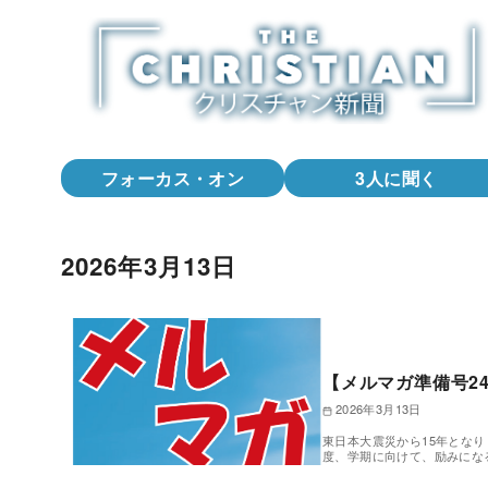
コ
ン
テ
ン
ツ
へ
フォーカス・オン
3人に聞く
移
動
2026年3月13日
【メルマガ準備号2
2026年3月13日
東日本大震災から15年とな
度、学期に向けて、励みにな