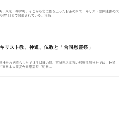
街、東京・神保町。そこから北に坂を上ったお茶の水で、キリスト教関連書の大
3月21日まで開催されている。場所…
でキリスト教、神道、仏教と「合同慰霊祭」
智神社の見晴らし台で 3月12日の朝、宮城県名取市の熊野那智神社では、神道、
「東日本大震災合同慰霊祭『明日…