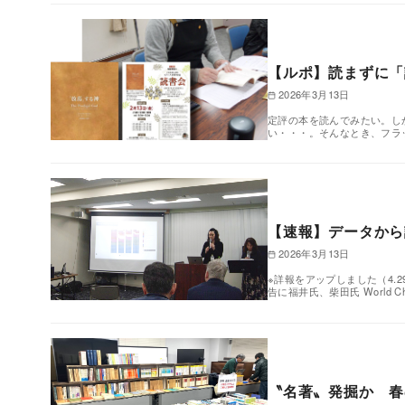
【ルポ】読まずに「
2026年3月13日
定評の本を読んでみたい。し
い・・・。そんなとき、フラ
【速報】データから
2026年3月13日
※詳報をアップしました（4.
告に福井氏、柴田氏 World Chri
〝名著〟発掘か 春