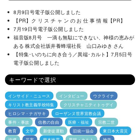
8月9日号電子版公開しました
【PR】ク リ ス チ ャ ン の お 仕 事 情 報【PR】
7月19日号電子版公開しました
福音版8月号 一滴も無駄にできない、神様の恵みが
ある 株式会社坂井養蜂場社長 山口みゆき さん
【特集･いのちに向き合う／異端･カルト】7月5日号
電子版公開しました
キーワードで選択
インサイド・ニュース
インタビュー
ウクライナ
キリスト教主義学校特集
クリスチャニティトゥデイ
ヒロシマ・ナガサキ
ローザンヌ世界宣教会議
事件・事故
信教の自由
医療・福祉
宗教二世
教育
文学
新使徒運動
旧統一協会
東日本大震災
沖縄
災害
熊本地震
異端・カルト
神学