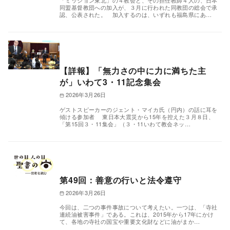
「ミッション東北」の４教会と、その担任教師４人の、日本
同盟基督教団への加入が、３月に行われた同教団の総会で承
認、公表された。 加入するのは、いずれも福島県にあ…
【詳報】「無力さの中に力に満ちた主
が」いわて3・11記念集会
2026年3月26日
ゲストスピーカーのジェント・マイカ氏（円内）の話に耳を
傾ける参加者 東日本大震災から15年を控えた３月８日、
「第15回３・11集会」（３・11いわて教会ネッ…
第49回：善意の行いと法令遵守
2026年3月26日
今回は、二つの事件事故について考えたい。一つは、「寺社
連続油被害事件」である。これは、2015年から17年にかけ
て、各地の寺社の国宝や重要文化財などに油がまか…