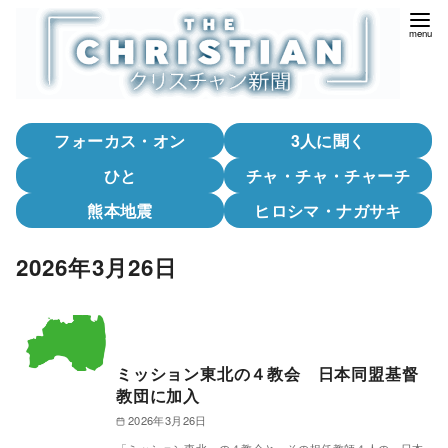
コ
ン
テ
ン
ツ
フォーカス・オン
3人に聞く
へ
移
ひと
チャ・チャ・チャーチ
動
熊本地震
ヒロシマ・ナガサキ
2026年3月26日
ミッション東北の４教会 日本同盟基督
教団に加入
2026年3月26日