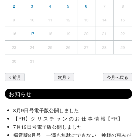
2
3
4
5
6
7
8
9
10
11
12
13
14
15
16
17
18
19
20
21
22
23
24
25
26
27
28
29
30
31
< 前月
次月 >
今月へ戻る
お知らせ
8月9日号電子版公開しました
【PR】ク リ ス チ ャ ン の お 仕 事 情 報【PR】
7月19日号電子版公開しました
福音版8月号 一滴も無駄にできない、神様の恵みが