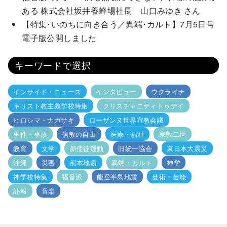
ある 株式会社坂井養蜂場社長 山口みゆき さん
【特集･いのちに向き合う／異端･カルト】7月5日号
電子版公開しました
キーワードで選択
インサイド・ニュース
インタビュー
ウクライナ
キリスト教主義学校特集
クリスチャニティトゥデイ
ヒロシマ・ナガサキ
ローザンヌ世界宣教会議
事件・事故
信教の自由
医療・福祉
宗教二世
教育
文学
新使徒運動
旧統一協会
東日本大震災
沖縄
災害
熊本地震
異端・カルト
神学
神学校特集
福音派
能登半島地震
芸術・芸能
訃報
音楽