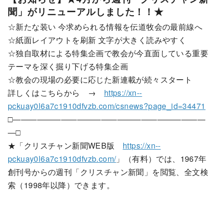
聞」がリニューアルしました！！★
☆新たな装い 今求められる情報を伝道牧会の最前線へ
☆紙面レイアウトを刷新 文字が大きく読みやすく
☆独自取材による特集企画で教会が今直面している重要
テーマを深く掘り下げる特集企画
☆教会の現場の必要に応じた新連載が続々スタート
詳しくはこちらから →
https://xn--
pckuay0l6a7c1910dfvzb.com/csnews?page_id=34471
□――――――――――――――――――――――――
―□
★「クリスチャン新聞WEB版
https://xn--
pckuay0l6a7c1910dfvzb.com/
」（有料）では、1967年
創刊号からの週刊「クリスチャン新聞」を閲覧、全文検
索（1998年以降）できます。