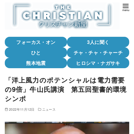
コ
ン
テ
ン
ツ
フォーカス・オン
3人に聞く
へ
移
ひと
チャ・チャ・チャーチ
動
熊本地震
ヒロシマ・ナガサキ
「洋上風力のポテンシャルは電力需要
の9倍」牛山氏講演 第五回聖書的環境
シンポ
2022年11月12日
ニュース