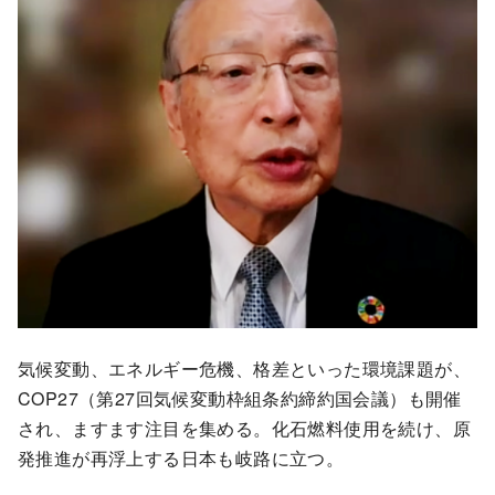
気候変動、エネルギー危機、格差といった環境課題が、
COP27（第27回気候変動枠組条約締約国会議）も開催
され、ますます注目を集める。化石燃料使用を続け、原
発推進が再浮上する日本も岐路に立つ。