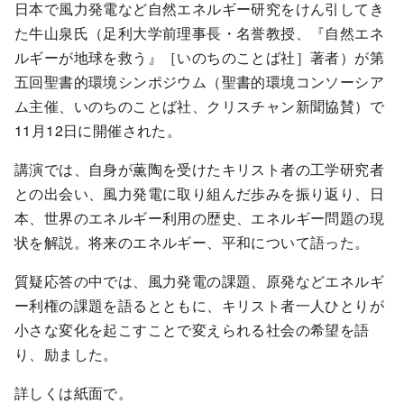
日本で風力発電など自然エネルギー研究をけん引してき
た牛山泉氏（足利大学前理事長・名誉教授、『自然エネ
ルギーが地球を救う』［いのちのことば社］著者）が第
五回聖書的環境シンポジウム（聖書的環境コンソーシア
ム主催、いのちのことば社、クリスチャン新聞協賛）で
11月12日に開催された。
講演では、自身が薫陶を受けたキリスト者の工学研究者
との出会い、風力発電に取り組んだ歩みを振り返り、日
本、世界のエネルギー利用の歴史、エネルギー問題の現
状を解説。将来のエネルギー、平和について語った。
質疑応答の中では、風力発電の課題、原発などエネルギ
ー利権の課題を語るとともに、キリスト者一人ひとりが
小さな変化を起こすことで変えられる社会の希望を語
り、励ました。
詳しくは紙面で。