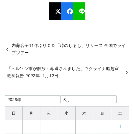
内藤容子11年ぶりＣＤ「時のしるし」リリース 全国でライ
ブツアー
「ヘルソン市が解放・奪還されました」ウクライナ船越宣
教師報告 2022年11月12日
日
月
火
水
木
金
土
1