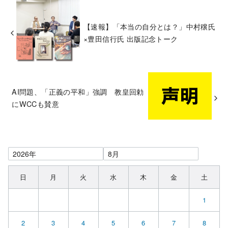
【速報】「本当の自分とは？」中村穣氏
×豊田信行氏 出版記念トーク
AI問題、「正義の平和」強調 教皇回勅
にWCCも賛意
日
月
火
水
木
金
土
1
2
3
4
5
6
7
8