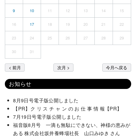
9
10
11
12
13
14
15
16
17
18
19
20
21
22
23
24
25
26
27
28
29
30
31
< 前月
次月 >
今月へ戻る
お知らせ
8月9日号電子版公開しました
【PR】ク リ ス チ ャ ン の お 仕 事 情 報【PR】
7月19日号電子版公開しました
福音版8月号 一滴も無駄にできない、神様の恵みが
ある 株式会社坂井養蜂場社長 山口みゆき さん