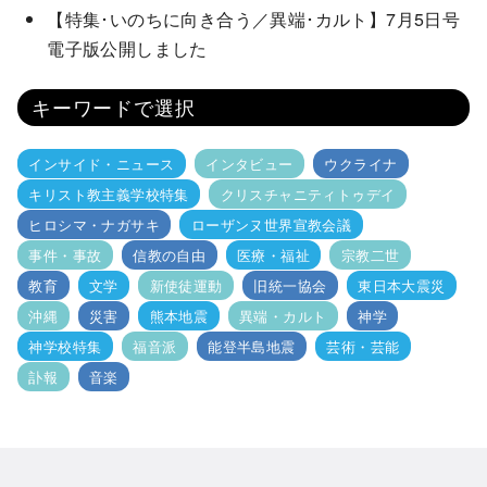
【特集･いのちに向き合う／異端･カルト】7月5日号
電子版公開しました
キーワードで選択
インサイド・ニュース
インタビュー
ウクライナ
キリスト教主義学校特集
クリスチャニティトゥデイ
ヒロシマ・ナガサキ
ローザンヌ世界宣教会議
事件・事故
信教の自由
医療・福祉
宗教二世
教育
文学
新使徒運動
旧統一協会
東日本大震災
沖縄
災害
熊本地震
異端・カルト
神学
神学校特集
福音派
能登半島地震
芸術・芸能
訃報
音楽