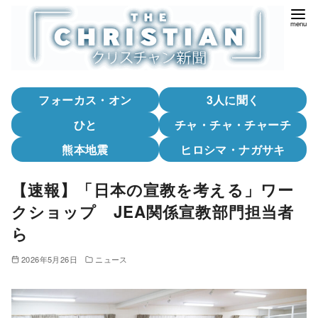
コ
ン
テ
ン
ツ
フォーカス・オン
3人に聞く
へ
移
ひと
チャ・チャ・チャーチ
動
熊本地震
ヒロシマ・ナガサキ
【速報】「日本の宣教を考える」ワー
クショップ JEA関係宣教部門担当者
ら
2026年5月26日
ニュース