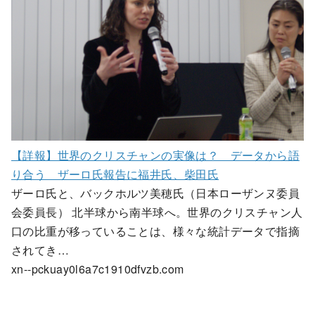
【詳報】世界のクリスチャンの実像は？ データから語
り合う ザーロ氏報告に福井氏、柴田氏
ザーロ氏と、バックホルツ美穂氏（日本ローザンヌ委員
会委員長） 北半球から南半球へ。世界のクリスチャン人
口の比重が移っていることは、様々な統計データで指摘
されてき…
xn--pckuay0l6a7c1910dfvzb.com