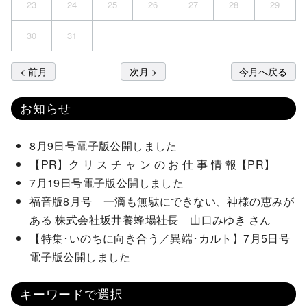
23
24
25
26
27
28
29
30
31
< 前月
次月 >
今月へ戻る
お知らせ
8月9日号電子版公開しました
【PR】ク リ ス チ ャ ン の お 仕 事 情 報【PR】
7月19日号電子版公開しました
福音版8月号 一滴も無駄にできない、神様の恵みが
ある 株式会社坂井養蜂場社長 山口みゆき さん
【特集･いのちに向き合う／異端･カルト】7月5日号
電子版公開しました
キーワードで選択