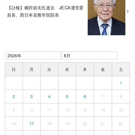
【訃報】櫛田節夫氏逝去 JECA運営委
員長、西日本宣教学院院長
日
月
火
水
木
金
土
1
2
3
4
5
6
7
8
9
10
11
12
13
14
15
16
17
18
19
20
21
22