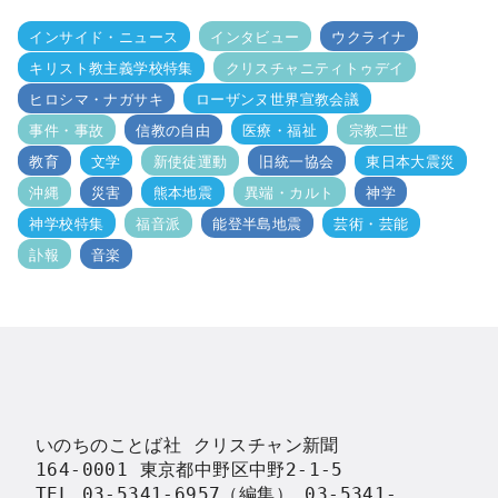
インサイド・ニュース
インタビュー
ウクライナ
キリスト教主義学校特集
クリスチャニティトゥデイ
ヒロシマ・ナガサキ
ローザンヌ世界宣教会議
事件・事故
信教の自由
医療・福祉
宗教二世
教育
文学
新使徒運動
旧統一協会
東日本大震災
沖縄
災害
熊本地震
異端・カルト
神学
神学校特集
福音派
能登半島地震
芸術・芸能
訃報
音楽
いのちのことば社 クリスチャン新聞

164-0001 東京都中野区中野2-1-5

TEL 03-5341-6957（編集） 03-5341-