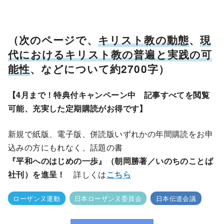
（次のページで、
キリスト教の動態
、
現
代におけるキリスト教の普遍と実践の可
能性
、などについて約2700字）
【4月まで！特典付キャンペーン中 記事すべてを閲覧
可能、充実した定期購読がお得です】
新規で紙版、電子版、併読版いずれかの年間購読をお申
込みの方にもれなく、話題の書
『平和へのはじめの一歩』（朝岡勝著／いのちのことば
社刊）を進呈！
詳しくは
こちら
ローザンヌ運動
日本ローザンヌ委員会
日本伝道会議