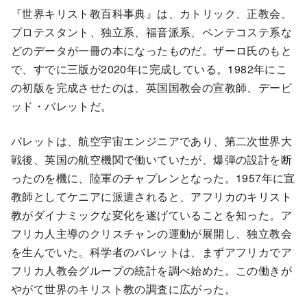
『世界キリスト教百科事典』は、カトリック、正教会、
プロテスタント、独立系、福音派系、ペンテコステ系な
どのデータが一冊の本になったものだ。ザーロ氏のもと
で、すでに三版が2020年に完成している。1982年にこ
の初版を完成させたのは、英国国教会の宣教師、デービ
ッド・バレットだ。
バレットは、航空宇宙エンジニアであり、第二次世界大
戦後、英国の航空機関で働いていたが、爆弾の設計を断
ったのを機に、陸軍のチャプレンとなった。1957年に宣
教師としてケニアに派遣されると、アフリカのキリスト
教がダイナミックな変化を遂げていることを知った。ア
フリカ人主導のクリスチャンの運動が展開し、独立教会
を生んでいた。科学者のバレットは、まずアフリカでア
フリカ人教会グループの統計を調べ始めた。この働きが
やがて世界のキリスト教の調査に広がった。