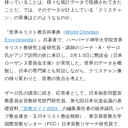
移っていることは、様々な統計データで指摘されてきた
ことだ。では、そのデータが計上している「クリスチャ
ン」の実像はどのようなものか。
『世界キリスト教百科事典（
World Christian
Encyclopedia
）』共著者で、ハーバード神学大学院世界
キリスト教研究上級研究員・講師のジーナ・A・ザーロ
氏がアジア訪問の折に来日し、3月１3日に懇談会（日本
ローザンヌ委員会主催）が実現した。世界のデータを概
観し、日本の専門家とも対話しながら、クリスチャン像
の移り変わりと、宣教の焦点を考えた。
ザーロ氏の講演に続き、応答者として、日本福音同盟宣
教委員会宣教研究部門研究員、第七回日本伝道会議の基
礎資料
『宣教ガイド2023』
の編集責任者の福井誠氏（バ
プ教会連合・玉川キリスト教会牧師）、東京基督教大学
国際宣教センター（FCC）日本宣教リサーチ研究員で、