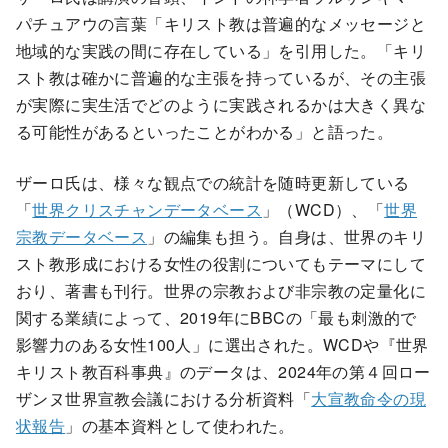
パチュアウの言葉「キリスト教は普遍的なメッセージと
地域的な実践の間に存在している」を引用した。「キリ
スト教は確かに普遍的な主張を持っているが、その主張
が実際に実生活でどのように実践されるかは大きく異な
る可能性があるといったことがわかる」と語った。
ザーロ氏は、様々な観点での統計を随時更新している
「
世界クリスチャンデータベース
」（WCD）、「
世界
宗教データベース
」の編集も担う。自身は、世界のキリ
スト教形成における女性の役割についてもテーマにして
おり、著書も刊行。世界の宗教および非宗教の定量化に
関する業績によって、2019年にBBCの「最も刺激的で
影響力のある女性100人」に選出された。WCDや『世界
キリスト教百科事典』のデータは、2024年の第４回ロー
ザンヌ世界宣教会議における分析資料「
大宣教命令の現
状報告
」の基本資料として使われた。