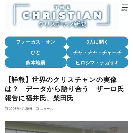
コ
ン
テ
ン
ツ
フォーカス・オン
3人に聞く
へ
移
ひと
チャ・チャ・チャーチ
動
熊本地震
ヒロシマ・ナガサキ
【詳報】世界のクリスチャンの実像
は？ データから語り合う ザーロ氏
報告に福井氏、柴田氏
2026年4月29日
ニュース