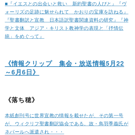
■『イエスとの出会いと救い 新約聖書の人びと』『ヴ
ォーリズの足跡に魅せられて かおりの宝庫を訪ねる』
『聖書翻訳と宣教 日本語訳聖書関連資料の研究』『神
学と文体 アジア・キリスト教神学の表現と「抒情伝
統」をめぐって』
《情報クリップ 集会・放送情報5月22
～6月6日》
《落ち穂》
本紙創刊号に世界宣教の情報を載せたが、その第一号
が、ウィクリフ聖書翻訳協会である。故・鳥羽季義氏が
ネパールへ派遣され・・・