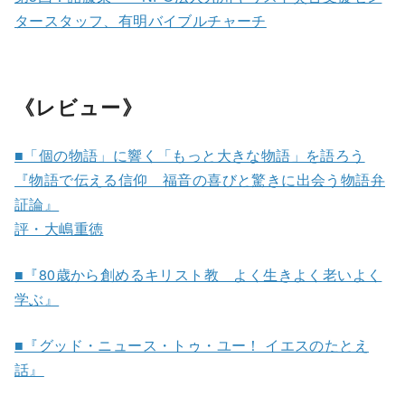
タースタッフ、有明バイブルチャーチ
《レビュー》
■「個の物語」に響く「もっと大きな物語」を語ろう
『物語で伝える信仰 福音の喜びと驚きに出会う物語弁
証論』
評・大嶋重徳
■『80歳から創めるキリスト教 よく生きよく老いよく
学ぶ』
■『グッド・ニュース・トゥ・ユー！ イエスのたとえ
話』