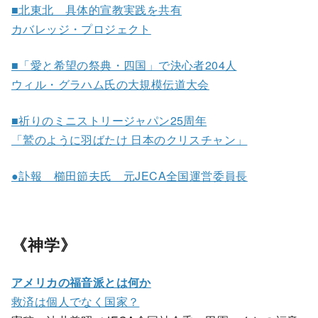
■北東北 具体的宣教実践を共有
カバレッジ・プロジェクト
■「愛と希望の祭典・四国」で決心者204人
ウィル・グラハム氏の大規模伝道大会
■祈りのミニストリージャパン25周年
「鷲のように羽ばたけ 日本のクリスチャン」
●訃報 櫛田節夫氏 元JECA全国運営委員長
《神学》
アメリカの福音派とは何か
救済は個人でなく国家？