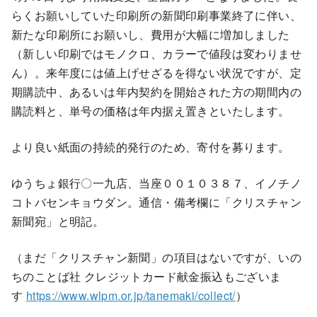
らくお願いしていた印刷所の新聞印刷事業終了に伴い、
新たな印刷所にお願いし、費用が大幅に増加しました
（新しい印刷ではモノクロ、カラーで値段は変わりませ
ん）。来年度には値上げせざるを得ない状況ですが、定
期購読中、あるいは年内契約を開始された方の期間内の
購読料と、単号の価格は年内据え置きといたします。
より良い紙面の持続的発行のため、寄付を募ります。
ゆうちょ銀行〇一九店、当座００１０３８７、イノチノ
コトバセンキョウダン。通信・備考欄に「クリスチャン
新聞宛」と明記。
（まだ「クリスチャン新聞」の項目はないですが、いの
ちのことば社 クレジットカード献金振込もございま
す
https://www.wlpm.or.jp/tanemaki/collect/
）