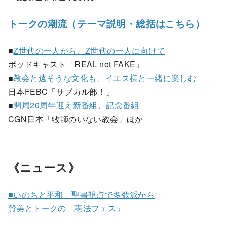
トークの潮流（テーマ説明・総括はこちら）
■
Z世代の一人から、Z世代の一人に向けて
ポッドキャスト「REAL not FAKE」
■
教会と遠そうな文化も、イエス様と一緒に楽しむ
日本FEBC「サブカル部！」
■
開局20周年迎え新番組、記念番組
CGN日本「牧師のいない教会」ほか
《ニュース》
■いのちと平和 聖書視点で多数派から
賛美とトークの「憲法フェス」