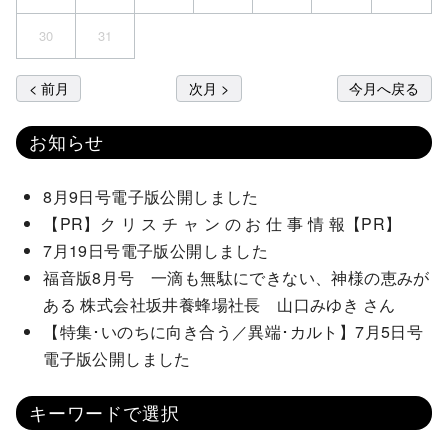
30
31
< 前月
次月 >
今月へ戻る
お知らせ
8月9日号電子版公開しました
【PR】ク リ ス チ ャ ン の お 仕 事 情 報【PR】
7月19日号電子版公開しました
福音版8月号 一滴も無駄にできない、神様の恵みが
ある 株式会社坂井養蜂場社長 山口みゆき さん
【特集･いのちに向き合う／異端･カルト】7月5日号
電子版公開しました
キーワードで選択