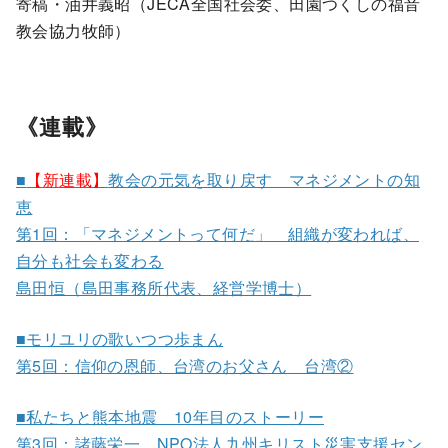
寄稿・油井義昭（JECA全国社会委、田園つくしの福音
教会協力牧師）
《連載》
■
【新連載】
教会の元気を取り戻す マネジメントの知
恵
第1回：「マネジメントって何だ」 組織が変われば、
自分も社会も変わる
島田恒（島田事務所代表、経営学博士）
■モリユリの歌いつつ歩まん
第5回：信仰の恩師、台湾のお父さん 台湾②
■私たちと熊本地震 10年目のストーリー
第3回：諸藤栄一 NPO法人九州キリスト災害支援セン