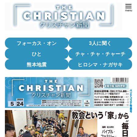
コ
ン
テ
ン
ツ
フォーカス・オン
3人に聞く
へ
移
ひと
チャ・チャ・チャーチ
動
熊本地震
ヒロシマ・ナガサキ