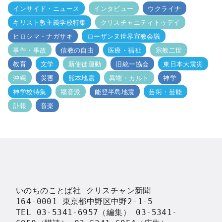
インサイド・ニュース
インタビュー
ウクライナ
キリスト教主義学校特集
クリスチャニティトゥデイ
ヒロシマ・ナガサキ
ローザンヌ世界宣教会議
事件・事故
信教の自由
医療・福祉
宗教二世
教育
文学
新使徒運動
旧統一協会
東日本大震災
沖縄
災害
熊本地震
異端・カルト
神学
神学校特集
福音派
能登半島地震
芸術・芸能
訃報
音楽
いのちのことば社 クリスチャン新聞

164-0001 東京都中野区中野2-1-5

TEL 03-5341-6957（編集） 03-5341-