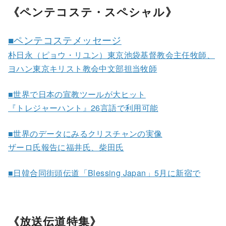
《ペンテコステ・スペシャル》
■ペンテコステメッセージ
朴日永（ピョウ・リユン）東京池袋基督教会主任牧師、
ヨハン東京キリスト教会中文部担当牧師
■世界で日本の宣教ツールが大ヒット
『トレジャーハント』26言語で利用可能
■世界のデータにみるクリスチャンの実像
ザーロ氏報告に福井氏、柴田氏
■日韓合同街頭伝道「Blessing Japan」5月に新宿で
《放送伝道特集》