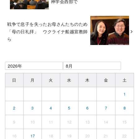
神学会西部で
戦争で息子を失ったお母さんたちのため
「母の日礼拝」 ウクライナ船越宣教師
ら
日
月
火
水
木
金
土
1
2
3
4
5
6
7
8
9
10
11
12
13
14
15
16
17
18
19
20
21
22