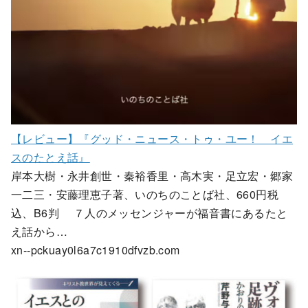
【レビュー】『グッド・ニュース・トゥ・ユー！ イエ
スのたとえ話』
岸本大樹・永井創世・秦裕香里・高木実・足立宏・郷家
一二三・安藤理恵子著、いのちのことば社、660円税
込、B6判 ７人のメッセンジャーが福音書にあるたと
え話から…
xn--pckuay0l6a7c1910dfvzb.com