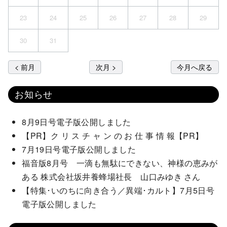
23
24
25
26
27
28
29
30
31
< 前月
次月 >
今月へ戻る
お知らせ
8月9日号電子版公開しました
【PR】ク リ ス チ ャ ン の お 仕 事 情 報【PR】
7月19日号電子版公開しました
福音版8月号 一滴も無駄にできない、神様の恵みが
ある 株式会社坂井養蜂場社長 山口みゆき さん
【特集･いのちに向き合う／異端･カルト】7月5日号
電子版公開しました