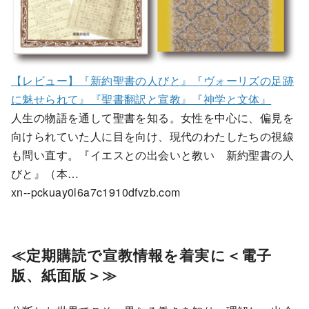
【レビュー】『新約聖書の人びと』『ヴォーリズの足跡
に魅せられて』『聖書翻訳と宣教』『神学と文体』
人生の物語を通して聖書を知る。女性を中心に、偏見を
向けられていた人に目を向け、現代のわたしたちの視線
も問い直す。『イエスとの出会いと教い 新約聖書の人
びと』（本…
xn--pckuay0l6a7c1910dfvzb.com
≪
定期購読で宣教情報を着実に＜電子
版、紙面版＞≫