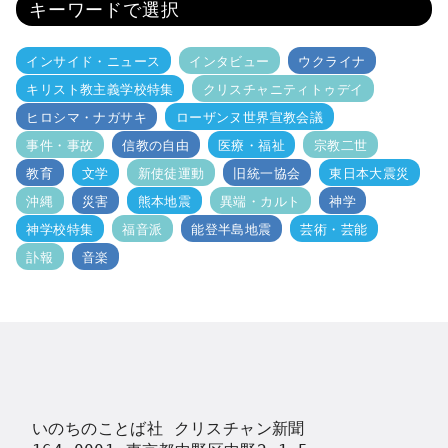
キーワードで選択
インサイド・ニュース
インタビュー
ウクライナ
キリスト教主義学校特集
クリスチャニティトゥデイ
ヒロシマ・ナガサキ
ローザンヌ世界宣教会議
事件・事故
信教の自由
医療・福祉
宗教二世
教育
文学
新使徒運動
旧統一協会
東日本大震災
沖縄
災害
熊本地震
異端・カルト
神学
神学校特集
福音派
能登半島地震
芸術・芸能
訃報
音楽
いのちのことば社 クリスチャン新聞
