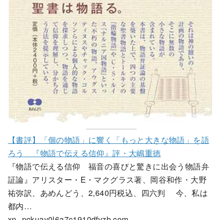
【書評】「個の物語」に響く「もっと大きな物語」を語
ろう 『物語で伝える信仰』評・大嶋重徳
『物語で伝える信仰 福音の喜びと驚きに出会う物語弁
証論』アリスター・E・マクグラス著、岡谷和作・大野
祐弥訳、あめんどう、2,640円税込、四六判 今、私は
都内…
xn--pckuay0l6a7c1910dfvzb.com