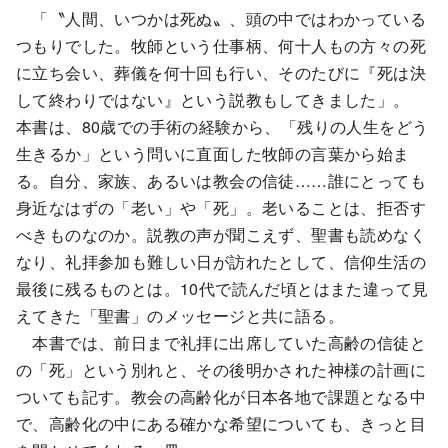
「〝人間、いつかは死ぬ〟、頭の中ではわかっている
つもりでした。牧師という仕事柄、何十人もの方々の死
に立ち会い、葬儀を何十回も行い、そのたびに『死は決
して終わりではない』という説教もしてきました」。
本書は、80歳での手術の経験から、「残りの人生をどう
生きるか」という問いに直面した牧師の言葉から始ま
る。自分、家族、あるいは教会の信徒……誰にとっても
身近なはずの「老い」や「死」。老いることは、拒否す
べきものなのか。説教の声が聞こえず、聖書も読めなく
なり、礼拝参加も難しい日が訪れたとして、信仰生活の
最後に残るものとは。10代で読んだ頃とはまた違って見
えてきた「聖書」のメッセージと共に語る。
本書では、前日まで礼拝に出席していた高齢の信徒と
の「死」という別れと、その後明かされた神様の計画に
ついても記す。教会の高齢化が日本各地で課題となる中
で、高齢化の中にある確かな希望についても、きっと目