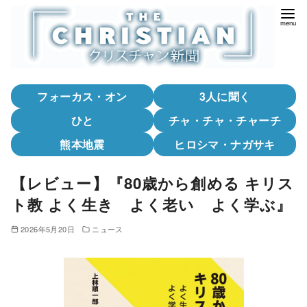
コ
ン
テ
ン
ツ
フォーカス・オン
3人に聞く
へ
移
ひと
チャ・チャ・チャーチ
動
熊本地震
ヒロシマ・ナガサキ
【レビュー】『80歳から創める キリス
ト教 よく生き よく老い よく学ぶ』
2026年5月20日
ニュース