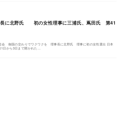
事長に北野氏 初の女性理事に三浦氏、蔦田氏 第41
EA総会 御国の交わりでワクワクを 理事長に北野氏 理事に初の女性選出 日本
月1日から3日まで開かれた…