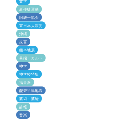
文学
新使徒運動
旧統一協会
東日本大震災
沖縄
災害
熊本地震
異端・カルト
神学
神学校特集
福音派
能登半島地震
芸術・芸能
訃報
音楽