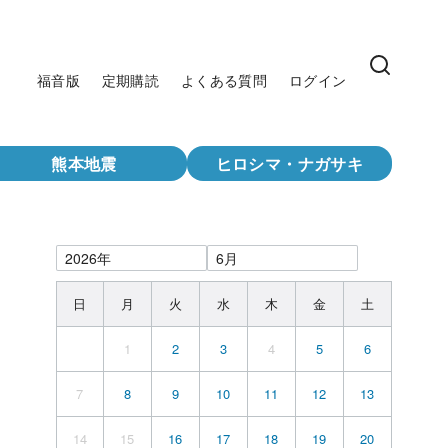
福音版
定期購読
よくある質問
ログイン
熊本地震
ヒロシマ・ナガサキ
日
月
火
水
木
金
土
1
2
3
4
5
6
7
8
9
10
11
12
13
14
15
16
17
18
19
20