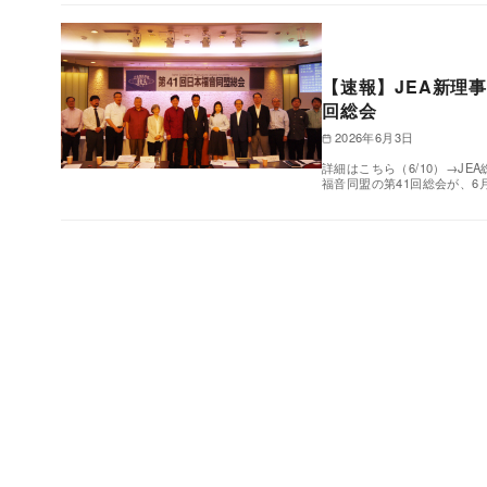
【速報】JEA新理
回総会
2026年6月3日
詳細はこちら（6/10）→J
福音同盟の第41回総会が、6