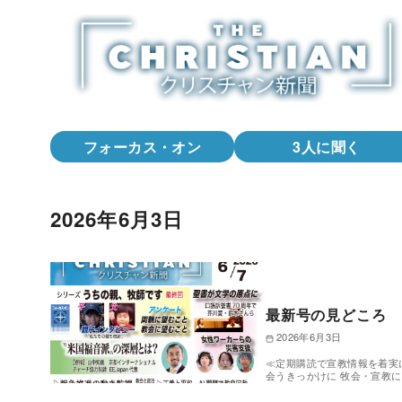
コ
ン
テ
ン
ツ
へ
フォーカス・オン
3人に聞く
移
動
2026年6月3日
最新号の見どころ 
2026年6月3日
≪定期購読で宣教情報を着実
会うきっかけに 牧会・宣