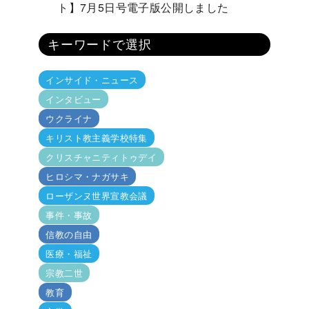
ト】7月5日号電子版公開しました
キーワードで選択
インサイド・ニュース
インタビュー
ウクライナ
キリスト教主義学校特集
クリスチャニティトゥデイ
ヒロシマ・ナガサキ
ローザンヌ世界宣教会議
事件・事故
信教の自由
医療・福祉
宗教二世
教育