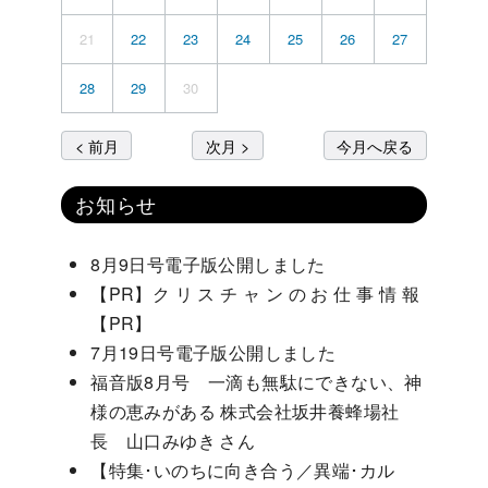
21
22
23
24
25
26
27
28
29
30
< 前月
次月 >
今月へ戻る
お知らせ
8月9日号電子版公開しました
【PR】ク リ ス チ ャ ン の お 仕 事 情 報
【PR】
7月19日号電子版公開しました
福音版8月号 一滴も無駄にできない、神
様の恵みがある 株式会社坂井養蜂場社
長 山口みゆき さん
【特集･いのちに向き合う／異端･カル