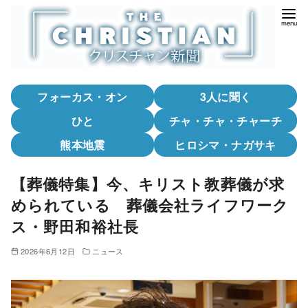
コ
ン
テ
ン
ツ
フォーカス・オン
3人に聞く
へ
移
ひと
チャ・チャ・チャーチ
動
熊本地震
ヒロシマ・ナガサキ
【葬儀特集】今、キリスト教葬儀が求
められている 葬儀会社ライフワーク
ス・野田和裕社長
2026年6月12日
ニュース