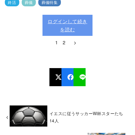
終活
葬儀
葬儀特集
ログインして続き
を読む
1
2
イエスに従うサッカーW杯スターたち
14人