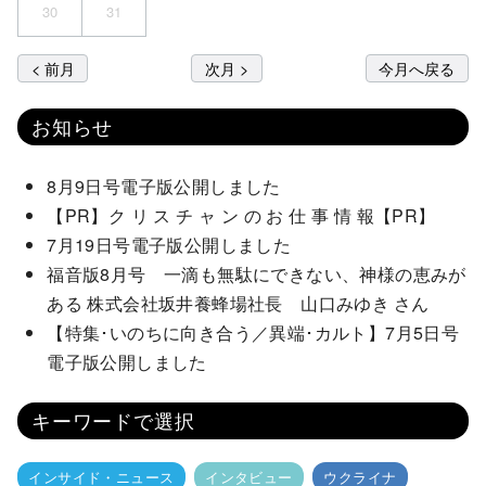
30
31
< 前月
次月 >
今月へ戻る
お知らせ
8月9日号電子版公開しました
【PR】ク リ ス チ ャ ン の お 仕 事 情 報【PR】
7月19日号電子版公開しました
福音版8月号 一滴も無駄にできない、神様の恵みが
ある 株式会社坂井養蜂場社長 山口みゆき さん
【特集･いのちに向き合う／異端･カルト】7月5日号
電子版公開しました
キーワードで選択
インサイド・ニュース
インタビュー
ウクライナ