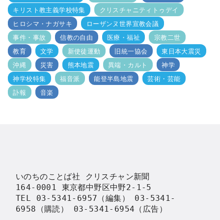
キリスト教主義学校特集
クリスチャニティトゥデイ
ヒロシマ・ナガサキ
ローザンヌ世界宣教会議
事件・事故
信教の自由
医療・福祉
宗教二世
教育
文学
新使徒運動
旧統一協会
東日本大震災
沖縄
災害
熊本地震
異端・カルト
神学
神学校特集
福音派
能登半島地震
芸術・芸能
訃報
音楽
いのちのことば社 クリスチャン新聞

164-0001 東京都中野区中野2-1-5

TEL 03-5341-6957（編集） 03-5341-
6958（購読） 03-5341-6954（広告）