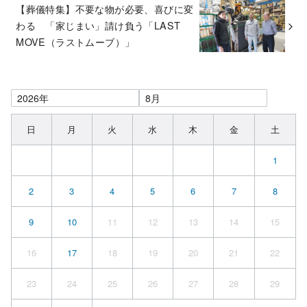
【葬儀特集】不要な物が必要、喜びに変
わる 「家じまい」請け負う「LAST
MOVE（ラストムーブ）」
日
月
火
水
木
金
土
1
2
3
4
5
6
7
8
9
10
11
12
13
14
15
16
17
18
19
20
21
22
23
24
25
26
27
28
29