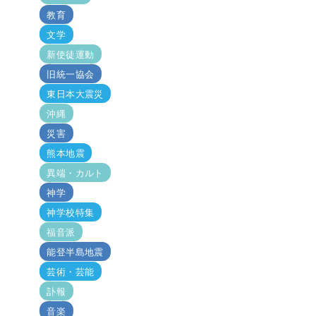
教育
文学
新使徒運動
旧統一協会
東日本大震災
沖縄
災害
熊本地震
異端・カルト
神学
神学校特集
福音派
能登半島地震
芸術・芸能
訃報
音楽