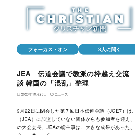
コ
ン
テ
ン
ツ
へ
フォーカス・オン
3人に聞く
移
動
JEA 伝道会議で教派の枠越え交流 
談 韓国の「混乱」整理
2023年10月23日
ニュース
9月22日に閉会した第７回日本伝道会議（JCE7）
（JEA）に加盟していない団体からも参加者を迎え、
の大会会長、JEAの総主事は、大きな成果があった