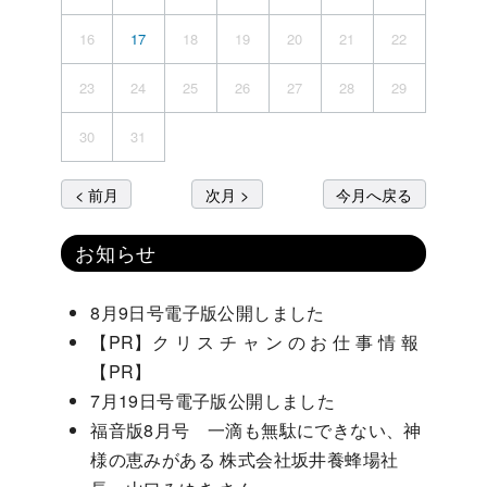
16
17
18
19
20
21
22
23
24
25
26
27
28
29
30
31
< 前月
次月 >
今月へ戻る
お知らせ
8月9日号電子版公開しました
【PR】ク リ ス チ ャ ン の お 仕 事 情 報
【PR】
7月19日号電子版公開しました
福音版8月号 一滴も無駄にできない、神
様の恵みがある 株式会社坂井養蜂場社