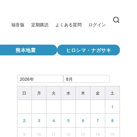
福音版
定期購読
よくある質問
ログイン
熊本地震
ヒロシマ・ナガサキ
日
月
火
水
木
金
土
1
2
3
4
5
6
7
8
9
10
11
12
13
14
15