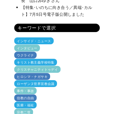
長 山口みゆき さん
【特集･いのちに向き合う／異端･カル
ト】7月5日号電子版公開しました
キーワードで選択
インサイド・ニュース
インタビュー
ウクライナ
キリスト教主義学校特集
クリスチャニティトゥデイ
ヒロシマ・ナガサキ
ローザンヌ世界宣教会議
事件・事故
信教の自由
医療・福祉
宗教二世