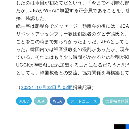
したのは今回が初めてだという。「今まで不明瞭な
たが、JEAがWEAに加盟する正会員であることを、
接、確認した」
総主事は懇親会でメッセージ。懇親会の後には、JEA
リベットアッセンブリー教団創設者のダビデ張氏と、
ことをこの時まで知らなかったようだ。JEAとして
った。韓国内では福音派教会の混乱があったが、現在
ている。それにはもう少し時間がかかるとの説明がK
UCCKがWEAに正式加盟することになるだろうと思
としても、韓国教会との交流、協力関係を再構築し
（
2023年10月22日号 02面
掲載記事）
JCE7
JEA
WEA
フォトニュース
世界福音同盟