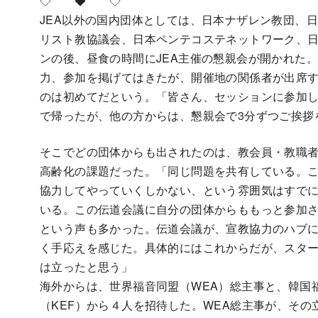
◇ ◆ ◇
JEA以外の国内団体としては、日本ナザレン教団、日
リスト教協議会、日本ペンテコステネットワーク、
ンの後、昼食の時間にJEA主催の懇親会が開かれた
力、参加を掲げてはきたが、開催地の関係者が出席す
のは初めてだという。「皆さん、セッションに参加し
で帰ったが、他の方からは、懇親会で3分ずつご挨拶
そこでどの団体からも出されたのは、教会員・教職
高齢化の課題だった。「同じ問題を共有している。
協力してやっていくしかない、という雰囲気はすで
いる。この伝道会議に自分の団体からももっと参加
という声も多かった。伝道会議が、宣教協力のハブ
く手応えを感じた。具体的にはこれからだが、スタ
は立ったと思う」
海外からは、世界福音同盟（WEA）総主事と、韓国
（KEF）から４人を招待した。WEA総主事が、その