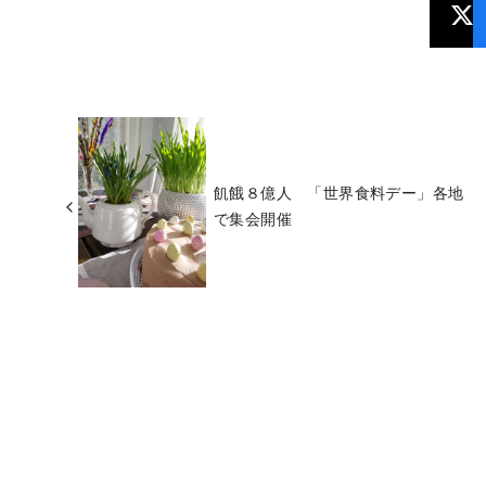
飢餓８億人 「世界食料デー」各地
で集会開催