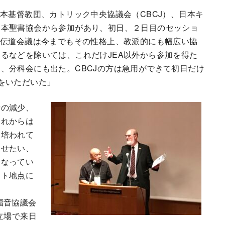
本基督教団、カトリック中央協議会（CBCJ）、日本キ
日本聖書協会から参加があり、初日、２日目のセッショ
。伝道会議は今までもその性格上、教派的にも幅広い協
るなどを除いては、これだけJEA以外から参加を得た
、分科会にも出た。CBCJの方は急用ができて初日だけ
をいただいた」
者の減少、
これからは
に培われて
させたい、
になってい
ート地点に
福音協議会
立場で来日