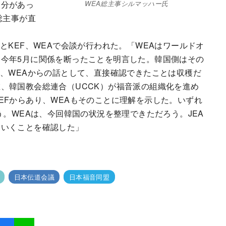
部分があっ
WEA総主事シルマッハー氏
総主事が直
とKEF、WEAで会談が行われた。「WEAはワールドオ
今年5月に関係を断ったことを明言した。韓国側はその
も、WEAからの話として、直接確認できたことは収穫だ
、韓国教会総連合（UCCK）が福音派の組織化を進め
EFからあり、WEAもそのことに理解を示した。いずれ
う。WEAは、今回韓国の状況を整理できただろう。JEA
ていくことを確認した」
日本伝道会議
日本福音同盟