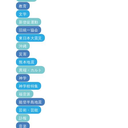
教育
文学
新使徒運動
旧統一協会
東日本大震災
沖縄
災害
熊本地震
異端・カルト
神学
神学校特集
福音派
能登半島地震
芸術・芸能
訃報
音楽