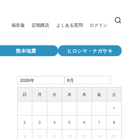
福音版
定期購読
よくある質問
ログイン
熊本地震
ヒロシマ・ナガサキ
日
月
火
水
木
金
土
1
2
3
4
5
6
7
8
9
10
11
12
13
14
15