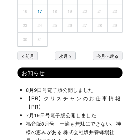
16
17
18
19
20
21
22
23
24
25
26
27
28
29
30
31
< 前月
次月 >
今月へ戻る
お知らせ
8月9日号電子版公開しました
【PR】ク リ ス チ ャ ン の お 仕 事 情 報
【PR】
7月19日号電子版公開しました
福音版8月号 一滴も無駄にできない、神
様の恵みがある 株式会社坂井養蜂場社