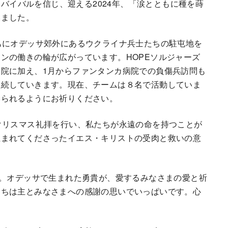
リバイバルを信じ、迎える2024年、「涙とともに種を蒔
いました。
もにオデッサ郊外にあるウクライナ兵士たちの駐屯地を
ンの働きの輪が広がっています。HOPEソルジャーズ
院に加え、1月からファンタンカ病院での負傷兵訪問も
継続していきます。現在、チームは８名で活動していま
いられるようにお祈りください。
クリスマス礼拝を行い、私たちが永遠の命を持つことが
生まれてくださったイエス・キリストの受肉と救いの意
た。オデッサで生まれた勇貴が、愛するみなさまの愛と祈
たちは主とみなさまへの感謝の思いでいっぱいです。心