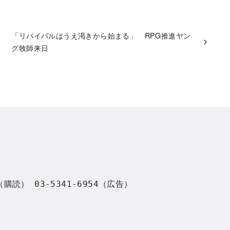
「リバイバルはうえ渇きから始まる」 RPG推進ヤン
グ牧師来日
8（購読） 03-5341-6954（広告）