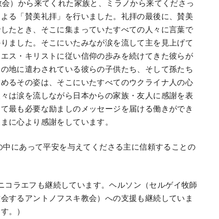
教会）から来てくれた家族と、ミラノから来てくださっ
による「賛美礼拝」を行いました。礼拝の最後に、賛美
でしたとき、そこに集まっていたすべての人々に言葉で
かりました。そこにいたみなが涙を流して主を見上げて
イエス・キリストに従い信仰の歩みを続けてきた彼らが
ナの地に遣わされている彼らの子供たち、そして孫たち
求めるその姿は、そこにいたすべてのウクライナ人の心
人々は涙を流しながら日本からの家族・友人に感謝を表
って最も必要な励ましのメッセージを届ける働きができ
さまに心より感謝をしています。
機の中にあって平安を与えてくださる主に信頼することの
PEニコラエフも継続しています。ヘルソン（セルゲイ牧師
牧会するアントノフスキ教会）への支援も継続していま
ます。）