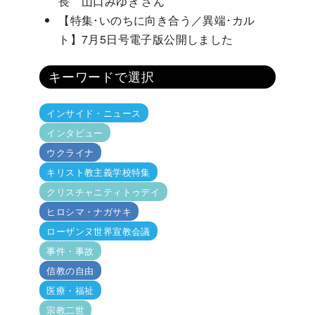
長 山口みゆき さん
【特集･いのちに向き合う／異端･カル
ト】7月5日号電子版公開しました
キーワードで選択
インサイド・ニュース
インタビュー
ウクライナ
キリスト教主義学校特集
クリスチャニティトゥデイ
ヒロシマ・ナガサキ
ローザンヌ世界宣教会議
事件・事故
信教の自由
医療・福祉
宗教二世