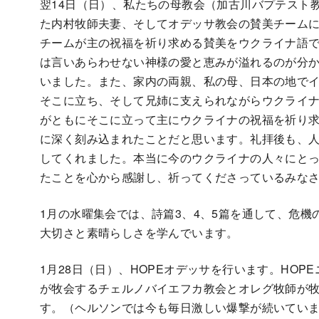
翌14日（日）、私たちの母教会（加古川バプテスト
た内村牧師夫妻、そしてオデッサ教会の賛美チーム
チームが主の祝福を祈り求める賛美をウクライナ語
は言いあらわせない神様の愛と恵みが溢れるのが分
いました。また、家内の両親、私の母、日本の地で
そこに立ち、そして兄姉に支えられながらウクライ
がともにそこに立って主にウクライナの祝福を祈り
に深く刻み込まれたことだと思います。礼拝後も、
してくれました。本当に今のウクライナの人々にと
たことを心から感謝し、祈ってくださっているみな
1月の水曜集会では、詩篇3、4、5篇を通して、危
大切さと素晴らしさを学んでいます。
1月28日（日）、HOPEオデッサを行います。HO
が牧会するチェルノバイエフカ教会とオレグ牧師が
す。（ヘルソンでは今も毎日激しい爆撃が続いてい