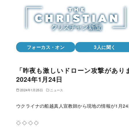
コ
ン
テ
ン
ツ
へ
フォーカス・オン
3人に聞く
移
動
「昨夜も激しいドローン攻撃があり
2024年1月24日
2024年1月25日
ニュース
ウクライナの船越真人宣教師から現地の情報が1月2
◇ ◇ ◇ ◇