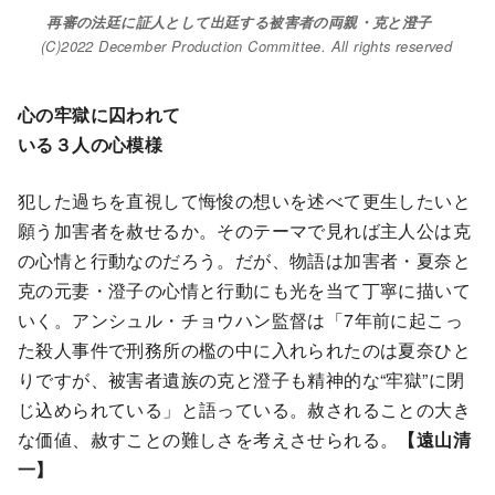
再審の法廷に証人として出廷する被害者の両親・克と澄子
(C)2022 December Production Committee. All rights reserved
心の牢獄に囚われて
いる３人の心模様
犯した過ちを直視して悔悛の想いを述べて更生したいと
願う加害者を赦せるか。そのテーマで見れば主人公は克
の心情と行動なのだろう。だが、物語は加害者・夏奈と
克の元妻・澄子の心情と行動にも光を当て丁寧に描いて
いく。アンシュル・チョウハン監督は「7年前に起こっ
た殺人事件で刑務所の檻の中に入れられたのは夏奈ひと
りですが、被害者遺族の克と澄子も精神的な“牢獄”に閉
じ込められている」と語っている。赦されることの大き
な価値、赦すことの難しさを考えさせられる。
【遠山清
一】