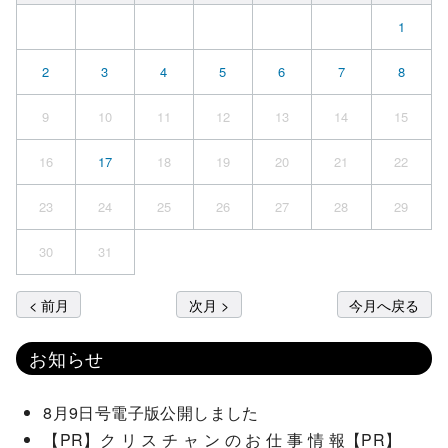
1
2
3
4
5
6
7
8
9
10
11
12
13
14
15
16
17
18
19
20
21
22
23
24
25
26
27
28
29
30
31
< 前月
次月 >
今月へ戻る
お知らせ
8月9日号電子版公開しました
【PR】ク リ ス チ ャ ン の お 仕 事 情 報【PR】