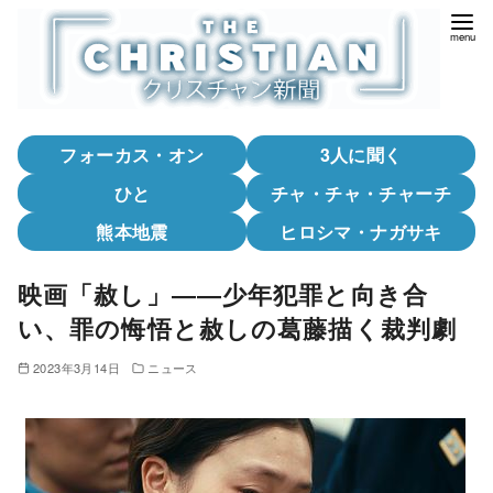
コ
ン
テ
ン
ツ
フォーカス・オン
3人に聞く
へ
移
ひと
チャ・チャ・チャーチ
動
熊本地震
ヒロシマ・ナガサキ
映画「赦し」――少年犯罪と向き合
い、罪の悔悟と赦しの葛藤描く裁判劇
2023年3月14日
ニュース