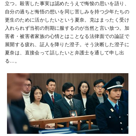
立つ。殺害した事実は認めたうえで悔悛の思いを語り、
自分の過ちと悔悟の想いを同じ苦しみを持つ少年たちの
更生のために活かしたいという夏奈。克はまったく受け
入れられず当初の刑期に服するのが当然と言い放つ。加
害者・被害者家族の心情とはことなる法律面での論証で
展開する疲れ、証人を降りた澄子。そう決断した澄子に
夏奈は、直接会って話したいと弁護士を通して申し出
る…。