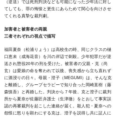
（逆送）では死刑判決なども可能になった少年法に対し
てしても、罪の悔悛と更生にあらためて関心を向けさせ
てくれる真摯な裁判劇。
加害者と被害者の両親
三者それぞれの視点で描写
福田夏奈（松浦りょう）は高校生の時、同じクラスの樋
口恵未（成海花音）を川の岸辺で刺殺。少年犯罪だが逆
送され懲役20年の刑を受けた。被害者の父親・克（尚
玄）は愛娘の命を奪われて以後、喪失感から立ち直れず
に酒浸りの日々。母親・澄子（MEGUMI）は、そんな克
と離婚し、グループセラピーで知り合った岡崎直樹（藤
森慎吾）と再婚した。判決から７年後、克と澄子に裁判
所から夏奈が佐藤匠弁護士（生津徹）をとおして事実誤
認の再審裁判を起こした連絡が届く。殺人犯・夏奈への
怨恨に怒りを顕わにする克は、澄子を説得し共に証人に