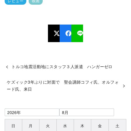
レビュー
映画
トルコ地震活動地にスタッフ３人派遣 ハンガーゼロ
ケズィック3年ぶりに対面で 聖会講師コフィ氏、オルフォ
ード氏、来日
日
月
火
水
木
金
土