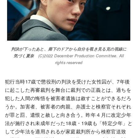
判決が下ったあと、廊下のドアから自分を覗き見る克の視線に
気づく夏奈
(C)2022 December Production Committee. All
rights reserved
犯行当時17歳で懲役刑の判決を受けた女性囚が、7年後
に起こした再審裁判を舞台に裁判での正義とは、過ちを
犯した人間の悔悟を被害者遺族は赦すことができるだろ
うか。加害者、被害者の肉親、弁護士と検察官それぞれ
が罪と罰、遺恨と赦しと向き合う。昨年４月に改定少年
法が施行され未成年だった18歳・19歳も「特定少年」と
して少年法を適用されるが家庭裁判所から検察官送致