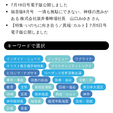
7月19日号電子版公開しました
福音版8月号 一滴も無駄にできない、神様の恵みが
ある 株式会社坂井養蜂場社長 山口みゆき さん
【特集･いのちに向き合う／異端･カルト】7月5日号
電子版公開しました
キーワードで選択
インサイド・ニュース
インタビュー
ウクライナ
キリスト教主義学校特集
クリスチャニティトゥデイ
ヒロシマ・ナガサキ
ローザンヌ世界宣教会議
事件・事故
信教の自由
医療・福祉
宗教二世
教育
文学
新使徒運動
旧統一協会
東日本大震災
沖縄
災害
熊本地震
異端・カルト
神学
神学校特集
福音派
能登半島地震
芸術・芸能
訃報
音楽