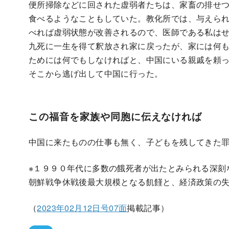
便所掃除などに回された虚弱者たちは、家畜の排せ
食べるようなこともしていた。教化所では、与えら
べれば虚弱状態が改善されるので、医師である私は
九死に一生を得て釈放され家に戻ったが、家には何
ためには何でもしなければと、中国にいる親戚を頼
そこから逃げ出して中国に行った。
この福音を家族や同胞に伝えなければ
中国に来たものの仕事も無く、子どもを残してきた
※１９９０年代に多数の餓死者が出たとみられる深刻
朝鮮戦争休戦後最大規模となる飢饉と、経済政策の
（
2023年02月12日号07面
掲載記事）