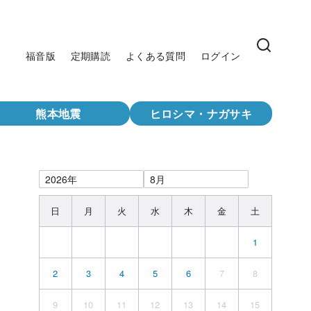
福音版
定期購読
よくある質問
ログイン
熊本地震
ヒロシマ・ナガサキ
日
月
火
水
木
金
土
1
2
3
4
5
6
7
8
9
10
11
12
13
14
15