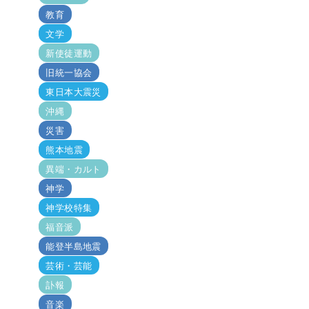
教育
文学
新使徒運動
旧統一協会
東日本大震災
沖縄
災害
熊本地震
異端・カルト
神学
神学校特集
福音派
能登半島地震
芸術・芸能
訃報
音楽