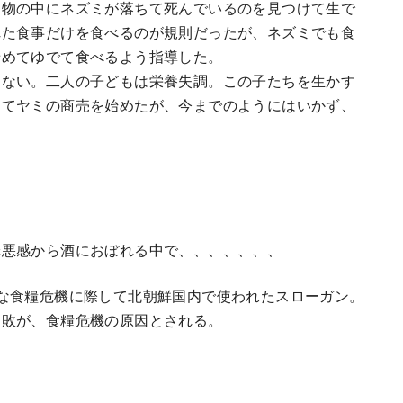
つ物の中にネズミが落ちて死んでいるのを見つけて生で
れた食事だけを食べるのが規則だったが、ネズミでも食
せめてゆでて食べるよう指導した。
もない。二人の子どもは栄養失調。この子たちを生かす
ってヤミの商売を始めたが、今までのようにはいかず、
罪悪感から酒におぼれる中で、、、、、、、
な食糧危機に際して北朝鮮国内で使われたスローガン。
失敗が、食糧危機の原因とされる。