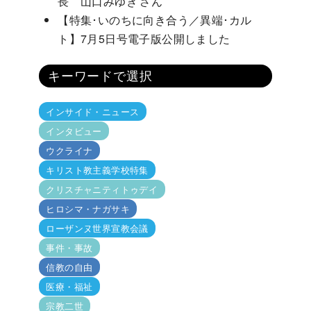
長 山口みゆき さん
【特集･いのちに向き合う／異端･カル
ト】7月5日号電子版公開しました
キーワードで選択
インサイド・ニュース
インタビュー
ウクライナ
キリスト教主義学校特集
クリスチャニティトゥデイ
ヒロシマ・ナガサキ
ローザンヌ世界宣教会議
事件・事故
信教の自由
医療・福祉
宗教二世