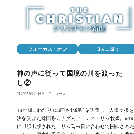
コ
ン
テ
ン
ツ
へ
フォーカス・オン
3人に聞く
移
動
神の声に従って国境の川を渡った 
し②
2023年2月14日
ニュース
18年間にわたり150回も北朝鮮を訪問し、人道支援
決を受けた韓国系カナダ人ヒョンス・リム牧師。94
に邦訳出版された。リム氏来日に合わせて開催された