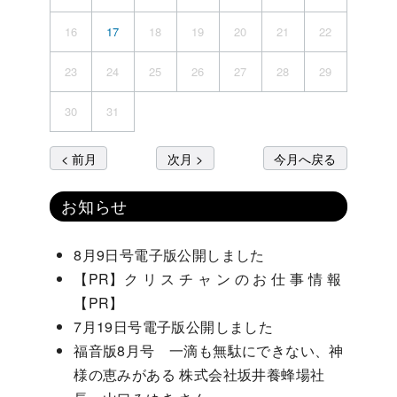
16
17
18
19
20
21
22
23
24
25
26
27
28
29
30
31
< 前月
次月 >
今月へ戻る
お知らせ
8月9日号電子版公開しました
【PR】ク リ ス チ ャ ン の お 仕 事 情 報
【PR】
7月19日号電子版公開しました
福音版8月号 一滴も無駄にできない、神
様の恵みがある 株式会社坂井養蜂場社