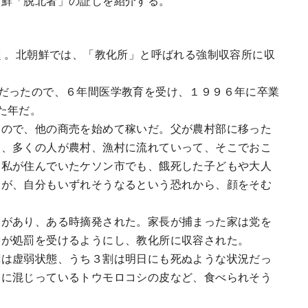
朝鮮「脱北者」の証しを紹介する。
働く。北朝鮮では、「教化所」と呼ばれる強制収容所に収
だったので、６年間医学教育を受け、１９９６年に卒業
た年だ。
いので、他の商売を始めて稼いだ。父が農村部に移った
く、多くの人が農村、漁村に流れていって、そこでおこ
。私が住んでいたケソン市でも、餓死した子どもや大人
たが、自分もいずれそうなるという恐れから、顔をそむ
査があり、ある時摘発された。家長が捕まった家は党を
分が処罰を受けるようにし、教化所に収容された。
割は虚弱状態、うち３割は明日にも死ぬような状況だっ
中に混じっているトウモロコシの皮など、食べられそう