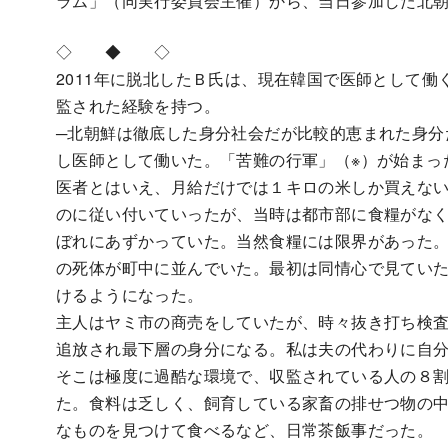
ラム」（同実行委員会主催）から、当日参加した北
◇ ◆ ◇
2011年に脱北したＢ氏は、現在韓国で医師として
監された経験を持つ。
─北朝鮮は徹底した身分社会だが比較的恵まれた身分
し医師として働いた。「苦難の行軍」（※）が始まっ
医者とはいえ、月給だけでは１キロの米しか買えな
のに従い付いていったが、当時は都市部に食糧がな
ぼれにあずかっていた。当然食糧には限界があった
の死体が町中に並んでいた。最初は同情心で見てい
けるようになった。
主人はヤミ市の商売をしていたが、時々抜き打ち検
追放され最下層の身分になる。私は夫の代わりに自
そこは極度に過酷な環境で、収監されている人の８
た。食料は乏しく、飼育している家畜の排せつ物の
なものを見つけて食べるなど、日常茶飯事だった。