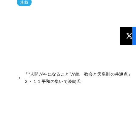
連載
「“人間が神になること”が統一教会と天皇制の共通点」
２・１１平和の集いで漆崎氏