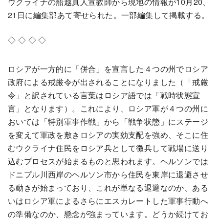
ウクライナの船越真人宣教師から現地の情報が10月20、
21日に編集部あて寄せられた。一部編集して掲載する。
◇ ◇ ◇ ◇
ロシアが一方的に「併合」を宣言した４つの州でロシア
政府による戒厳令が出されることになりました（「戒厳
令」と訳されている言葉はロシア語では「戦時状態宣
言」となります）。これにより、ロシア軍が４つの州に
おいては「特別軍事作戦」から「戦争状態」にステージ
を変えて軍政を敷きロシアの実効支配を強め、そこに住
むウクライナ住民をロシア兵として徴兵して戦場に送り
込むプロセスが始まるものと思われます。ヘルソンでは
ドニプル川西岸のヘルソン市から住民を東岸に退避させ
る動きが始まっており、これが単なる退避なのか、ある
いはロシア軍によるさらにエスカレートした軍事行動へ
の準備なのか、懸念が強まっています。どうか続けてお