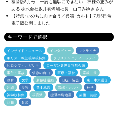
福音版8月号 一滴も無駄にできない、神様の恵みが
ある 株式会社坂井養蜂場社長 山口みゆき さん
【特集･いのちに向き合う／異端･カルト】7月5日号
電子版公開しました
キーワードで選択
インサイド・ニュース
インタビュー
ウクライナ
キリスト教主義学校特集
クリスチャニティトゥデイ
ヒロシマ・ナガサキ
ローザンヌ世界宣教会議
事件・事故
信教の自由
医療・福祉
宗教二世
教育
文学
新使徒運動
旧統一協会
東日本大震災
沖縄
災害
熊本地震
異端・カルト
神学
神学校特集
福音派
能登半島地震
芸術・芸能
訃報
音楽