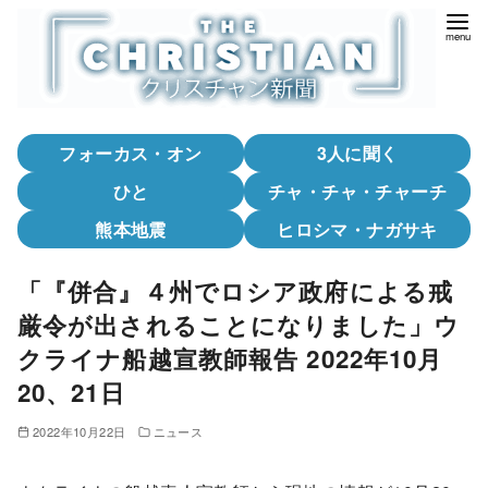
コ
ン
テ
ン
ツ
フォーカス・オン
3人に聞く
へ
移
ひと
チャ・チャ・チャーチ
動
熊本地震
ヒロシマ・ナガサキ
「『併合』４州でロシア政府による戒
厳令が出されることになりました」ウ
クライナ船越宣教師報告 2022年10月
20、21日
2022年10月22日
ニュース