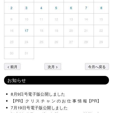
2
3
4
5
6
7
8
9
10
11
12
13
14
15
16
17
18
19
20
21
22
23
24
25
26
27
28
29
30
31
< 前月
次月 >
今月へ戻る
お知らせ
8月9日号電子版公開しました
【PR】ク リ ス チ ャ ン の お 仕 事 情 報【PR】
7月19日号電子版公開しました