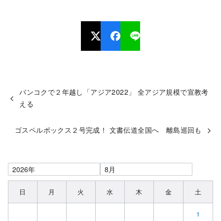
バンコクで２年越し「アジア2022」 全アジア規模で宣教考
える
ゴスペルボックス２号完成！ 文書伝道全国へ 離島巡回も
日
月
火
水
木
金
土
1