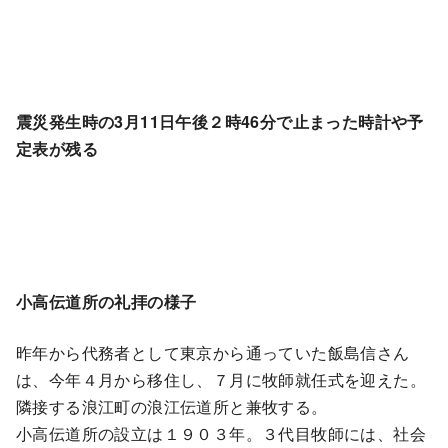
震災発生時の3月11日午後２時46分で止まった時計や予
定表が残る
小高伝道所の礼拝の様子
昨年から代務者として東京から通っていた飯島信さん
は、今年４月から移住し、７月に牧師就任式を迎えた。
隣接する浪江町の浪江伝道所と兼牧する。
小高伝道所の設立は１９０３年。３代目牧師には、社会