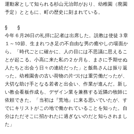
運動家として知られる杉山元治郎がおり、幼稚園（廃園
予定）とともに、町の歴史に刻まれている。
§ §
今年６月26日の礼拝に記者は出席した。説教は使徒３章
１～10節、生まれつき足の不自由な男の癒やしの場面か
ら。「時代ごとに確かに、人の目には不思議に思えるこ
とが起こる。小高に来た私の２か月も、まさに予期せぬ
人たちと出会う日々の連続だった」と飯島さんは振り返
った。幼稚園舎の古い荷物の片づけは重労働だったが、
大切な助け手となる若者と出会い、作業が進んだ。新し
い教会看板作成も、デザイン業を兼務する近隣の牧師に
依頼できた。「当初は『荒地』に来る思いでいたが、す
でにキリストがこの地で働かれていることを知った。自
分はただそこに招かれたに過ぎないのだと知らされまし
た」