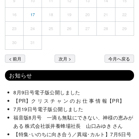
9
10
11
12
13
14
15
16
17
18
19
20
21
22
23
24
25
26
27
28
29
30
31
< 前月
次月 >
今月へ戻る
お知らせ
8月9日号電子版公開しました
【PR】ク リ ス チ ャ ン の お 仕 事 情 報【PR】
7月19日号電子版公開しました
福音版8月号 一滴も無駄にできない、神様の恵みが
ある 株式会社坂井養蜂場社長 山口みゆき さん
【特集･いのちに向き合う／異端･カルト】7月5日号