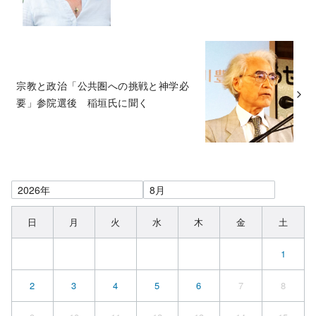
宗教と政治「公共圏への挑戦と神学必
要」参院選後 稲垣氏に聞く
日
月
火
水
木
金
土
1
2
3
4
5
6
7
8