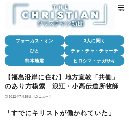
コ
ン
テ
ン
ツ
フォーカス・オン
3人に聞く
へ
移
ひと
チャ・チャ・チャーチ
動
熊本地震
ヒロシマ・ナガサキ
【福島沿岸に住む】地方宣教「共働」
のあり方模索 浪江・小高伝道所牧師
2022年7月28日
ニュース
「すでにキリストが働かれていた」