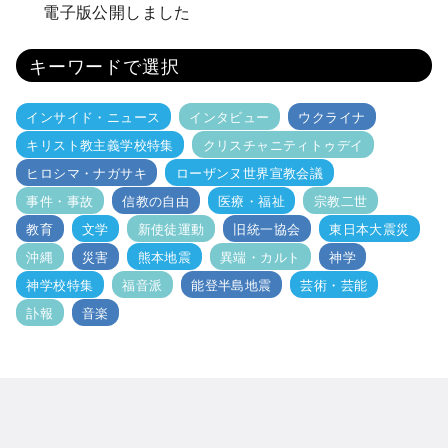
電子版公開しました
キーワードで選択
インサイド・ニュース
インタビュー
ウクライナ
キリスト教主義学校特集
クリスチャニティトゥデイ
ヒロシマ・ナガサキ
ローザンヌ世界宣教会議
事件・事故
信教の自由
医療・福祉
宗教二世
教育
文学
新使徒運動
旧統一協会
東日本大震災
沖縄
災害
熊本地震
異端・カルト
神学
神学校特集
福音派
能登半島地震
芸術・芸能
訃報
音楽