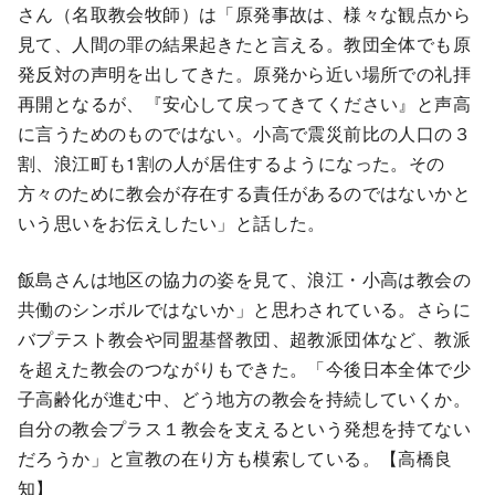
さん（名取教会牧師）は「原発事故は、様々な観点から
見て、人間の罪の結果起きたと言える。教団全体でも原
発反対の声明を出してきた。原発から近い場所での礼拝
再開となるが、『安心して戻ってきてください』と声高
に言うためのものではない。小高で震災前比の人口の３
割、浪江町も1割の人が居住するようになった。その
方々のために教会が存在する責任があるのではないかと
いう思いをお伝えしたい」と話した。
飯島さんは地区の協力の姿を見て、浪江・小高は教会の
共働のシンボルではないか」と思わされている。さらに
バプテスト教会や同盟基督教団、超教派団体など、教派
を超えた教会のつながりもできた。「今後日本全体で少
子高齢化が進む中、どう地方の教会を持続していくか。
自分の教会プラス１教会を支えるという発想を持てない
だろうか」と宣教の在り方も模索している。【高橋良
知】