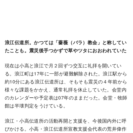
浪江伝道所。かつては「薔薇（バラ）教会」と称してい
たことも。震災後手つかずで草やツタにおおわれていた
現在は小高と浪江で月２回ずつ交互に礼拝を開いてい
る。浪江町は17年に一部が避難解除された。浪江駅から
約10分にある浪江伝道所は、そもそも震災の４年前から
様々な課題をかかえ、通常礼拝を休止していた。会堂内
のカレンダーや予定表は07年のままだった。会堂・牧師
館は半壊判定をうけている。
浪江・小高伝道所の活動再開と支援を、今後国内外に呼
びかける。小高・浪江伝道所宣教支援会代表の荒井偉作