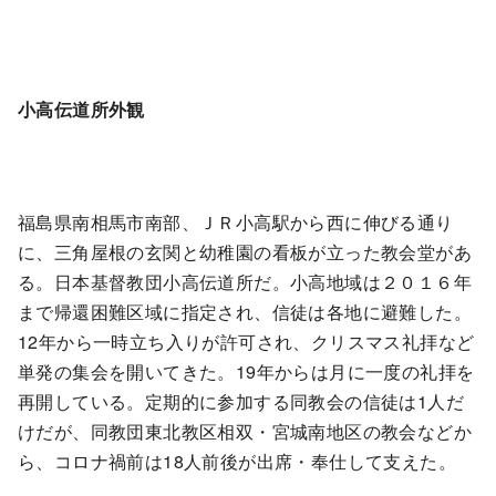
小高伝道所外観
福島県南相馬市南部、ＪＲ小高駅から西に伸びる通り
に、三角屋根の玄関と幼稚園の看板が立った教会堂があ
る。日本基督教団小高伝道所だ。小高地域は２０１６年
まで帰還困難区域に指定され、信徒は各地に避難した。
12年から一時立ち入りが許可され、クリスマス礼拝など
単発の集会を開いてきた。19年からは月に一度の礼拝を
再開している。定期的に参加する同教会の信徒は1人だ
けだが、同教団東北教区相双・宮城南地区の教会などか
ら、コロナ禍前は18人前後が出席・奉仕して支えた。