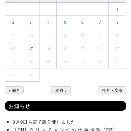
1
2
3
4
5
6
7
8
9
10
11
12
13
14
15
16
17
18
19
20
21
22
23
24
25
26
27
28
29
30
31
< 前月
次月 >
今月へ戻る
お知らせ
8月9日号電子版公開しました
【PR】ク リ ス チ ャ ン の お 仕 事 情 報【PR】