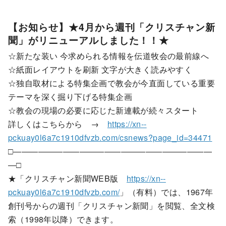
【お知らせ】★4月から週刊「クリスチャン新
聞」がリニューアルしました！！★
☆新たな装い 今求められる情報を伝道牧会の最前線へ
☆紙面レイアウトを刷新 文字が大きく読みやすく
☆独自取材による特集企画で教会が今直面している重要
テーマを深く掘り下げる特集企画
☆教会の現場の必要に応じた新連載が続々スタート
詳しくはこちらから →
https://xn--
pckuay0l6a7c1910dfvzb.com/csnews?page_id=34471
□――――――――――――――――――――――――
―□
★「クリスチャン新聞WEB版
https://xn--
pckuay0l6a7c1910dfvzb.com/
」（有料）では、1967年
創刊号からの週刊「クリスチャン新聞」を閲覧、全文検
索（1998年以降）できます。