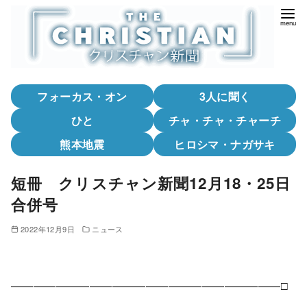
コ
ン
テ
ン
ツ
フォーカス・オン
3人に聞く
へ
移
ひと
チャ・チャ・チャーチ
動
熊本地震
ヒロシマ・ナガサキ
短冊 クリスチャン新聞12月18・25日
合併号
2022年12月9日
ニュース
――――――――――――――――――――――――□