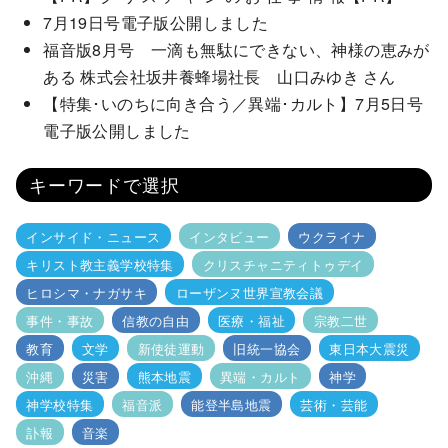
7月19日号電子版公開しました
福音版8月号 一滴も無駄にできない、神様の恵みが
ある 株式会社坂井養蜂場社長 山口みゆき さん
【特集･いのちに向き合う／異端･カルト】7月5日号
電子版公開しました
キーワードで選択
インサイド・ニュース
インタビュー
ウクライナ
キリスト教主義学校特集
クリスチャニティトゥデイ
ヒロシマ・ナガサキ
ローザンヌ世界宣教会議
事件・事故
信教の自由
医療・福祉
宗教二世
教育
文学
新使徒運動
旧統一協会
東日本大震災
沖縄
災害
熊本地震
異端・カルト
神学
神学校特集
福音派
能登半島地震
芸術・芸能
訃報
音楽