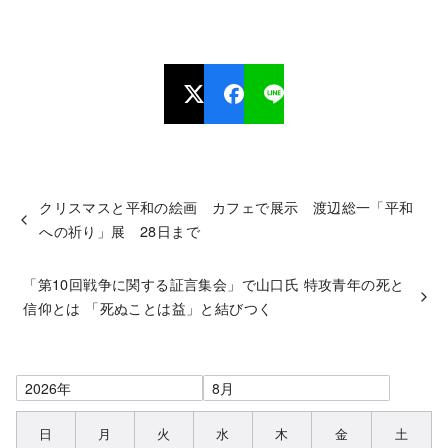
クリスマスと平和の絵画 カフェで展示 渡辺総一「平和
への祈り」展 28日まで
「第10回戦争に関する証言集会」で山口氏 特攻青年の死と
信仰とは 「死ぬことは益」と結びつく
日
月
火
水
木
金
土