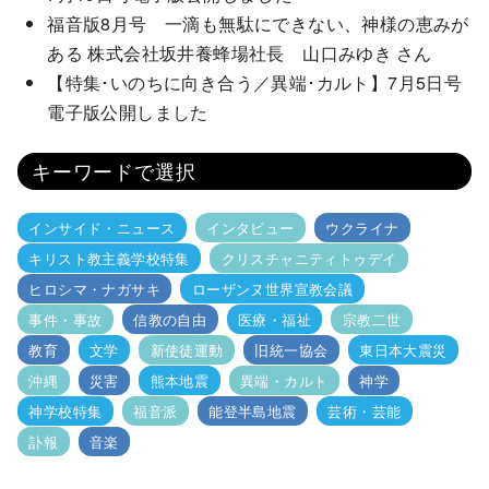
福音版8月号 一滴も無駄にできない、神様の恵みが
ある 株式会社坂井養蜂場社長 山口みゆき さん
【特集･いのちに向き合う／異端･カルト】7月5日号
電子版公開しました
キーワードで選択
インサイド・ニュース
インタビュー
ウクライナ
キリスト教主義学校特集
クリスチャニティトゥデイ
ヒロシマ・ナガサキ
ローザンヌ世界宣教会議
事件・事故
信教の自由
医療・福祉
宗教二世
教育
文学
新使徒運動
旧統一協会
東日本大震災
沖縄
災害
熊本地震
異端・カルト
神学
神学校特集
福音派
能登半島地震
芸術・芸能
訃報
音楽