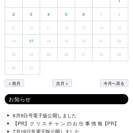
1
2
3
4
5
6
7
8
9
10
11
12
13
14
15
16
17
18
19
20
21
22
23
24
25
26
27
28
29
30
31
< 前月
次月 >
今月へ戻る
お知らせ
8月9日号電子版公開しました
【PR】ク リ ス チ ャ ン の お 仕 事 情 報【PR】
7月19日号電子版公開しました