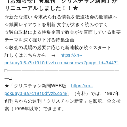
【お知らせ】★週刊「クリスチャン新聞」が
リニューアルしました！！★
☆新たな装い 今求められる情報を伝道牧会の最前線へ
☆紙面レイアウトを刷新 文字が大きく読みやすく
☆独自取材による特集企画で教会が今直面している重要
テーマを深く掘り下げる特集企画
☆教会の現場の必要に応じた新連載が続々スタート
詳しくはこちらから →
https://xn--
pckuay0l6a7c1910dfvzb.com/csnews?page_id=34471
□――――――――――――――――――――――――
―□
★「クリスチャン新聞WEB版
https://xn--
pckuay0l6a7c1910dfvzb.com/
」（有料）では、1967年
創刊号からの週刊「クリスチャン新聞」を閲覧、全文検
索（1998年以降）できます。