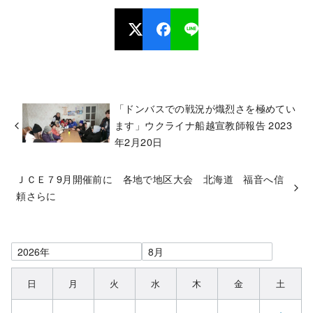
「ドンバスでの戦況が熾烈さを極めてい
ます」ウクライナ船越宣教師報告 2023
年2月20日
ＪＣＥ７9月開催前に 各地で地区大会 北海道 福音へ信
頼さらに
日
月
火
水
木
金
土