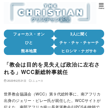
コ
ン
テ
ン
ツ
フォーカス・オン
3人に聞く
へ
移
ひと
チャ・チャ・チャーチ
動
熊本地震
ヒロシマ・ナガサキ
「教会は目的を見失えば政治に左右さ
れる」WCC新総幹事就任
2023年2月21日
ニュース
世界教会協議会（WCC）第９代総幹事に、南アフリカ
出身のジェリー・ピレー氏が就任した。WCCサイトが
伝えた。南部アフリカ統一長老派教会(UPCSA)牧師で、