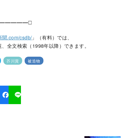
―――――□
聞.com/csdb/
」（有料）では、
覧、全文検索（1998年以降）できます。
芥川賞
被造物