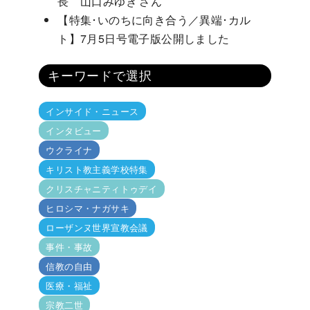
長 山口みゆき さん
【特集･いのちに向き合う／異端･カル
ト】7月5日号電子版公開しました
キーワードで選択
インサイド・ニュース
インタビュー
ウクライナ
キリスト教主義学校特集
クリスチャニティトゥデイ
ヒロシマ・ナガサキ
ローザンヌ世界宣教会議
事件・事故
信教の自由
医療・福祉
宗教二世