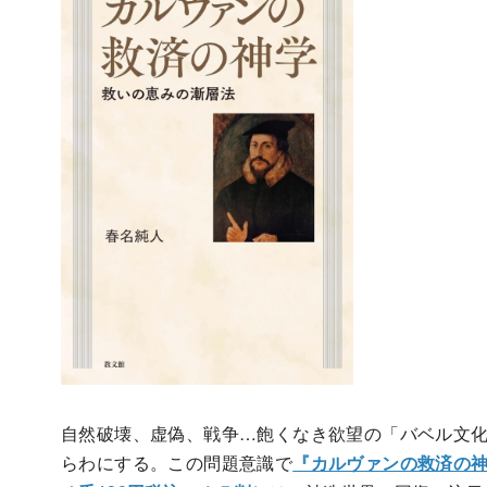
自然破壊、虚偽、戦争…飽くなき欲望の「バベル文
らわにする。この問題意識で
『カルヴァンの救済の