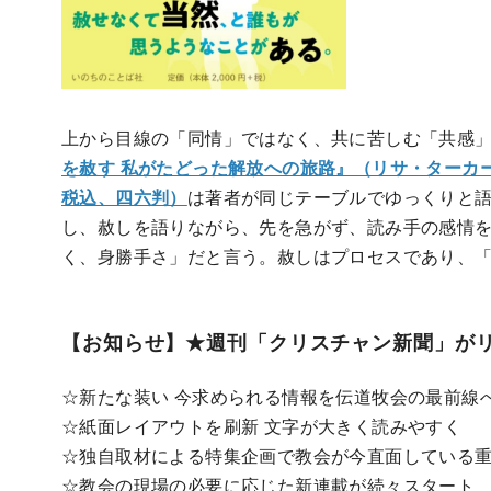
上から目線の「同情」ではなく、共に苦しむ「共感
を赦す 私がたどった解放への旅路』（リサ・ターカ
税込、四六判）
は著者が同じテーブルでゆっくりと
し、赦しを語りながら、先を急がず、読み手の感情
く、身勝手さ」だと言う。赦しはプロセスであり、
【お知らせ】★週刊「クリスチャン新聞」が
☆新たな装い 今求められる情報を伝道牧会の最前線
☆紙面レイアウトを刷新 文字が大きく読みやすく
☆独自取材による特集企画で教会が今直面している
☆教会の現場の必要に応じた新連載が続々スタート