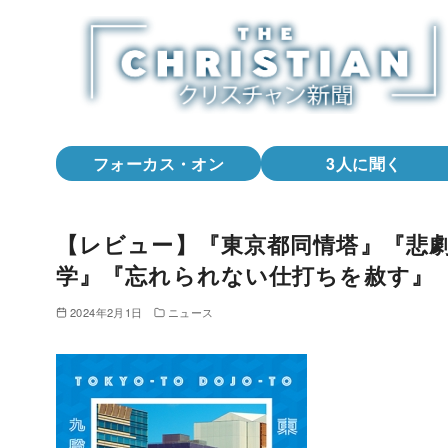
コ
ン
テ
ン
ツ
へ
フォーカス・オン
3人に聞く
移
動
【レビュー】『東京都同情塔』『悲
学』『忘れられない仕打ちを赦す』
2024年2月1日
ニュース