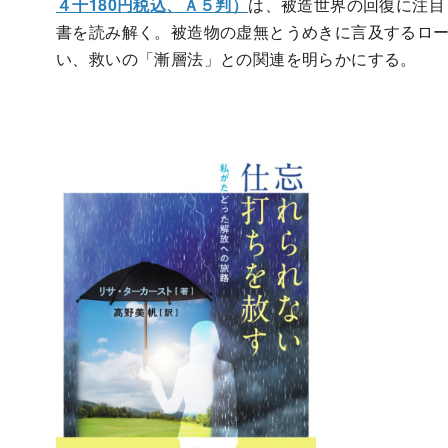
４千180円税込、Ａ５判）
は、被造世界の回復に注目
書を読み解く。被造物の虚無とうめきに言及するロ
い、救いの「漸層法」との関連を明らかにする。