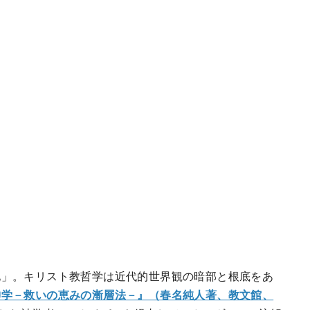
化」。キリスト教哲学は近代的世界観の暗部と根底をあ
神学－救いの恵みの漸層法－』（春名純人著、教文館、