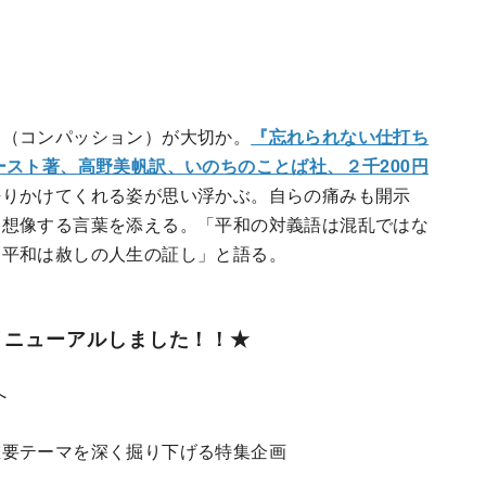
」（コンパッション）が大切か。
『忘れられない仕打ち
ースト著、高野美帆訳、いのちのことば社、２千200円
語りかけてくれる姿が思い浮かぶ。自らの痛みも開示
を想像する言葉を添える。「平和の対義語は混乱ではな
「平和は赦しの人生の証し」と語る。
リニューアルしました！！★
へ
重要テーマを深く掘り下げる特集企画