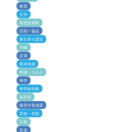
教育
文学
新使徒運動
旧統一協会
東日本大震災
沖縄
災害
熊本地震
異端・カルト
神学
神学校特集
福音派
能登半島地震
芸術・芸能
訃報
音楽