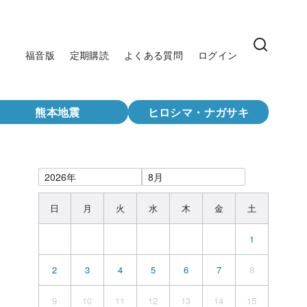
福音版
定期購読
よくある質問
ログイン
熊本地震
ヒロシマ・ナガサキ
日
月
火
水
木
金
土
1
2
3
4
5
6
7
8
9
10
11
12
13
14
15