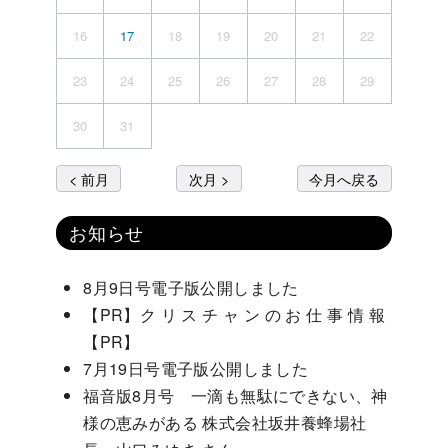
16
17
18
19
20
21
22
23
24
25
26
27
28
29
30
31
< 前月
次月 >
今月へ戻る
お知らせ
8月9日号電子版公開しました
【PR】ク リ ス チ ャ ン の お 仕 事 情 報
【PR】
7月19日号電子版公開しました
福音版8月号 一滴も無駄にできない、神
様の恵みがある 株式会社坂井養蜂場社