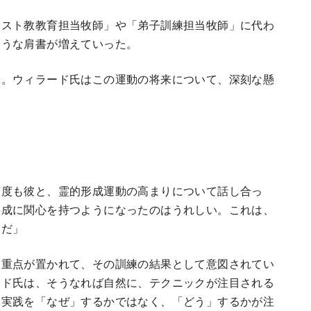
リスト教教育担当牧師」や「弟子訓練担当牧師」に代わ
ような肩書が増えていった。
た。ウィラード氏はこの運動の将来について、深刻な懸
何度も彼と、霊的形成運動の高まりについて話し合っ
形成に関心を持つようになったのはうれしい。これは、
しだ」
に重点が置かれて、その訓練の結果として意図されてい
ード氏は、そうなれば自然に、テクニックが注目される
的実践を「なぜ」するかではなく、「どう」するかが注