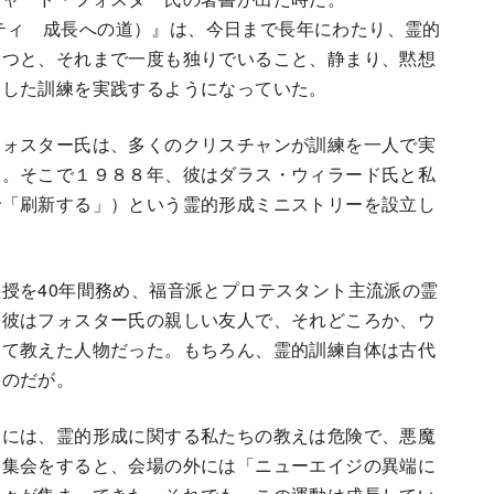
スピリチュアリティ 成長への道）』は、今日まで長年にわたり、霊的
経つと、それまで一度も独りでいること、静まり、黙想
うした訓練を実践するようになっていた。
フォスター氏は、多くのクリスチャンが訓練を一人で実
た。そこで１９８８年、彼はダラス・ウィラード氏と私
で「刷新する」）という霊的形成ミニストリーを設立し
授を40年間務め、福音派とプロテスタント主流派の霊
。彼はフォスター氏の親しい友人で、それどころか、ウ
いて教えた人物だった。もちろん、霊的訓練自体は古代
たのだが。
中には、霊的形成に関する私たちの教えは危険で、悪魔
な集会をすると、会場の外には「ニューエイジの異端に