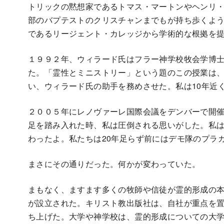
トリックの黙想家であるトマス・マートンやヘンリ
部のバプテストのクリスチャンまでもが持ち歩くよ
であるリージェント・カレッジから学術的な根拠を
１９９２年、ウィラード氏はフラー神学校牧会学博
た。「霊性とミニストリー」という題のこの授業は
い、ウィラード氏の助手を務めさせた。私は10年近
２００５年にレノヴァーレ国際会議をデンバーで開催
足を踏み入れた時、私は圧倒される思いがした。私
わったよ。私たちは20年足らず前にはデモ隊のプラ
まさにその通りだった。何かが変わっていた。
まもなく、ますます多くの牧師や信徒が霊的形成の
が設立された。キリスト教出版社は、自社が重点を
ち上げた。大学や神学校は、霊的形成についての大