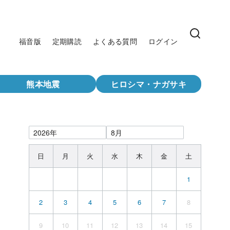
福音版
定期購読
よくある質問
ログイン
熊本地震
ヒロシマ・ナガサキ
日
月
火
水
木
金
土
1
2
3
4
5
6
7
8
9
10
11
12
13
14
15