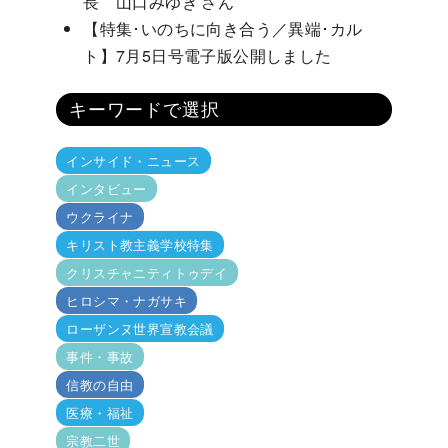
長 山口みゆき さん
【特集･いのちに向き合う／異端･カル
ト】7月5日号電子版公開しました
キーワードで選択
インサイド・ニュース
インタビュー
ウクライナ
キリスト教主義学校特集
クリスチャニティトゥデイ
ヒロシマ・ナガサキ
ローザンヌ世界宣教会議
事件・事故
信教の自由
医療・福祉
宗教二世