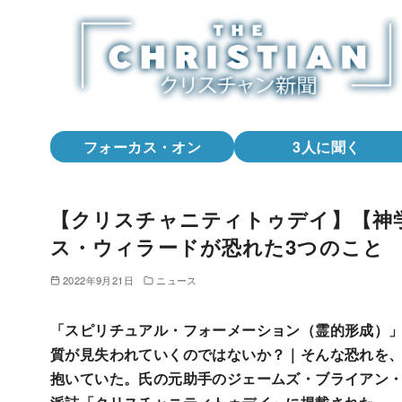
コ
ン
テ
ン
ツ
へ
フォーカス・オン
3人に聞く
移
動
【クリスチャニティトゥデイ】【神
ス・ウィラードが恐れた3つのこと
2022年9月21日
ニュース
「スピリチュアル・フォーメーション（霊的形成）
質が見失われていくのではないか？｜そんな恐れを
抱いていた。氏の元助手のジェームズ・ブライアン