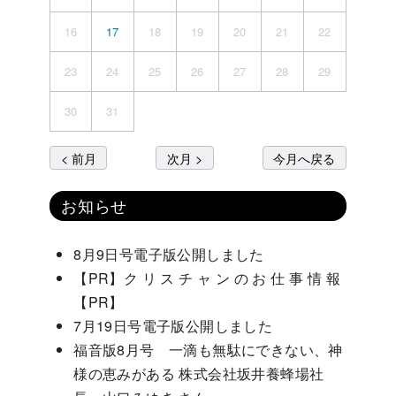
16
17
18
19
20
21
22
23
24
25
26
27
28
29
30
31
< 前月
次月 >
今月へ戻る
お知らせ
8月9日号電子版公開しました
【PR】ク リ ス チ ャ ン の お 仕 事 情 報
【PR】
7月19日号電子版公開しました
福音版8月号 一滴も無駄にできない、神
様の恵みがある 株式会社坂井養蜂場社