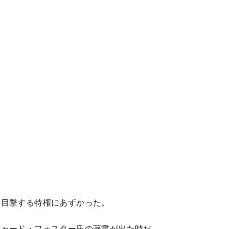
を目撃する特権にあずかった。
チャード・フォスター氏の著書が出た時だ。