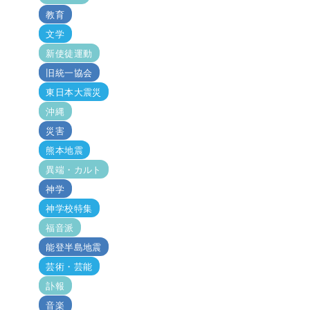
教育
文学
新使徒運動
旧統一協会
東日本大震災
沖縄
災害
熊本地震
異端・カルト
神学
神学校特集
福音派
能登半島地震
芸術・芸能
訃報
音楽