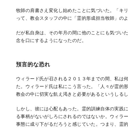
牧師の肩書さえ変化し始めたことに気づいた。「キ
って、教会スタッフの中に「霊的形成担当牧師」の
だが私自身は、その年月の間に他のことにも気づい
念を口にするようになったのだ。
預言的な恐れ
ウィラード氏が召される２０１３年までの間、私は
た。ウィラード氏は私にこう言った。「人々が霊的
教会の中に切実な飢え渇きと必要があるというしる
しかし、彼には心配もあった。霊的訓練自体の実践
る事柄がないがしろにされるのではないか。ウィラ
事態に成り下がるだろうと感じていた。つまり、霊