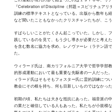
『Celebration of Discipline（邦題＝
訓練の標準テキストとなっている。出版から数年も
など聞いたこともなかったクリスチャンたちが、こ
すばらしいことがたくさん起こっていた。しかし、
践しているのを見て、もう少し導きが必要だと考え
を含む数名に協力を求め、レノヴァーレ（ラテン語
た。
ウィラード氏は、南カリフォルニア大学で哲学学部教
的形成運動において最も重要な先駆者の一人だった
ィラード氏はそもそもフォスター氏に霊的訓練につ
教会にその根を持ち、何も目新しいものではなかっ
初期の頃、私たちは大きな抵抗にあった。福音派の
の業だと確信している人もあった。私たちが小規模