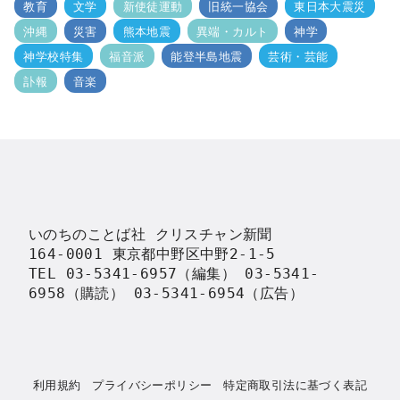
教育
文学
新使徒運動
旧統一協会
東日本大震災
沖縄
災害
熊本地震
異端・カルト
神学
神学校特集
福音派
能登半島地震
芸術・芸能
訃報
音楽
いのちのことば社 クリスチャン新聞

164-0001 東京都中野区中野2-1-5

TEL 03-5341-6957（編集） 03-5341-
6958（購読） 03-5341-6954（広告）
利用規約
プライバシーポリシー
特定商取引法に基づく表記