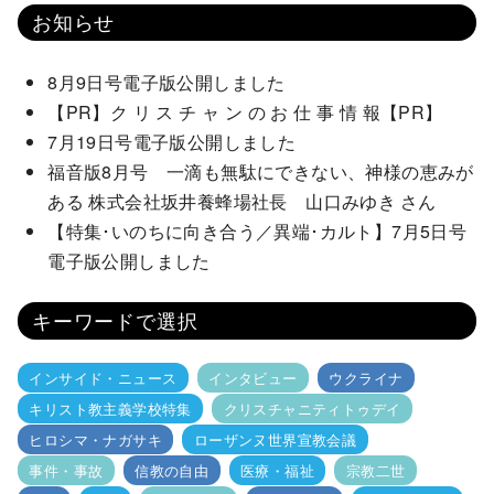
お知らせ
8月9日号電子版公開しました
【PR】ク リ ス チ ャ ン の お 仕 事 情 報【PR】
7月19日号電子版公開しました
福音版8月号 一滴も無駄にできない、神様の恵みが
ある 株式会社坂井養蜂場社長 山口みゆき さん
【特集･いのちに向き合う／異端･カルト】7月5日号
電子版公開しました
キーワードで選択
インサイド・ニュース
インタビュー
ウクライナ
キリスト教主義学校特集
クリスチャニティトゥデイ
ヒロシマ・ナガサキ
ローザンヌ世界宣教会議
事件・事故
信教の自由
医療・福祉
宗教二世