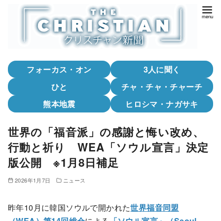
コ
ン
テ
ン
ツ
フォーカス・オン
3人に聞く
へ
移
ひと
チャ・チャ・チャーチ
動
熊本地震
ヒロシマ・ナガサキ
世界の「福音派」の感謝と悔い改め、
行動と祈り WEA「ソウル宣言」決定
版公開 ※1月8日補足
2026年1月7日
ニュース
昨年10月に韓国ソウルで開かれた
世界福音同盟
（WEA）第14回総会
による
「ソウル宣言」（Seoul