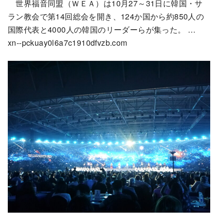
世界福音同盟（ＷＥＡ）は10月27～31日に韓国・サ
ラン教会で第14回総会を開き、124か国から約850人の
国際代表と4000人の韓国のリーダーらが集った。 …
xn--pckuay0l6a7c1910dfvzb.com