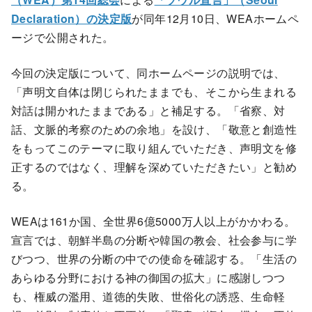
Declaration）の決定版
が同年12月10日、WEAホームペ
ージで公開された。
今回の決定版について、同ホームページの説明では、
「声明文自体は閉じられたままでも、そこから生まれる
対話は開かれたままである」と補足する。「省察、対
話、文脈的考察のための余地」を設け、「敬意と創造性
をもってこのテーマに取り組んでいただき、声明文を修
正するのではなく、理解を深めていただきたい」と勧め
る。
WEAは161か国、全世界6億5000万人以上がかかわる。
宣言では、朝鮮半島の分断や韓国の教会、社会参与に学
びつつ、世界の分断の中での使命を確認する。「生活の
あらゆる分野における神の御国の拡大」に感謝しつつ
も、権威の濫用、道徳的失敗、世俗化の誘惑、生命軽