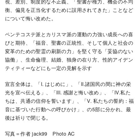
視、差別、制度的な不正義、「聖書が権力、機会の不均
衡、偏見を正当化するために誤用されてきた」ことなど
について悔い改めた。
ペンテコステ派とカリスマ派の運動の力強い成長への喜
びと期待、「福音、聖書の正統性、そして個人と社会の
変革のための聖霊の刷新の力」を堅く守る「妥協のない
協働」、生命倫理、結婚、独身の在り方、性的アイデン
ティティーなどにも一定の見解を示す
宣言全体は、「I. はじめに」、「II.諸国民の間に神の栄
光を宣べ伝える」、「III. 感謝と悔い改め」、「IV.私た
ちは、共通の信仰を誓います」、「V. 私たちの誓約：福
音に基づいた行動への呼びかけ」、の5部に分かれ、最
後は祈りで閉じる。
写真＝作者 jack99 Photo AC