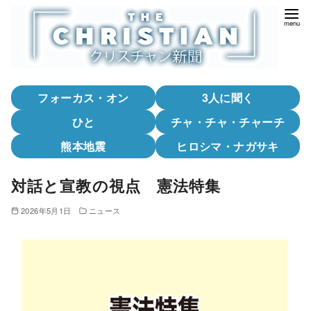
コ
ン
テ
ン
ツ
フォーカス・オン
3人に聞く
へ
移
ひと
チャ・チャ・チャーチ
動
熊本地震
ヒロシマ・ナガサキ
対話と宣教の視点 憲法特集
2026年5月1日
ニュース