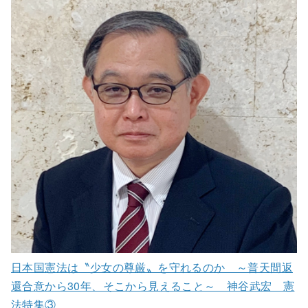
日本国憲法は〝少女の尊厳〟を守れるのか ～普天間返
還合意から30年、そこから見えること～ 神谷武宏 憲
法特集③