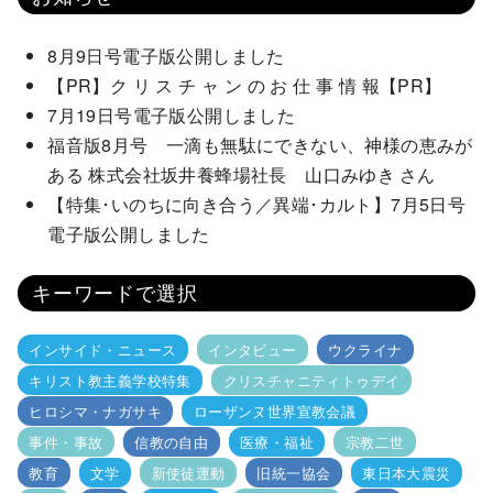
8月9日号電子版公開しました
【PR】ク リ ス チ ャ ン の お 仕 事 情 報【PR】
7月19日号電子版公開しました
福音版8月号 一滴も無駄にできない、神様の恵みが
ある 株式会社坂井養蜂場社長 山口みゆき さん
【特集･いのちに向き合う／異端･カルト】7月5日号
電子版公開しました
キーワードで選択
インサイド・ニュース
インタビュー
ウクライナ
キリスト教主義学校特集
クリスチャニティトゥデイ
ヒロシマ・ナガサキ
ローザンヌ世界宣教会議
事件・事故
信教の自由
医療・福祉
宗教二世
教育
文学
新使徒運動
旧統一協会
東日本大震災