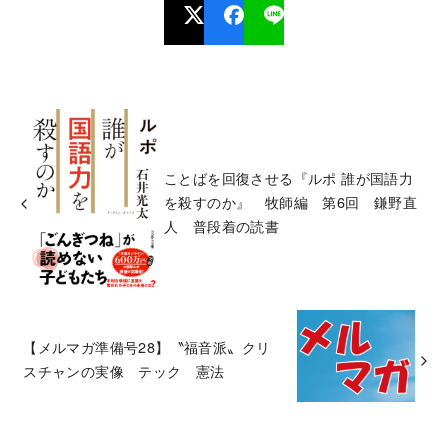
ことばを回復させる『ルポ 誰が国語力
を殺すのか』 牧師編 第6回 鎌野直
人 普段着の読書
【メルマガ準備号28】〝福音派〟クリ
スチャンの実像 テック 憲法