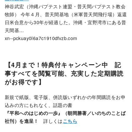
神谷武宏（沖縄バプテスト連盟・普天間バプテスト教会
牧師） 今年４月、普天間基地（米軍普天間飛行場）返還
日米合意から30年が経過した。沖縄・宜野湾市にある普
天間基…
xn--pckuay0l6a7c1910dfvzb.com
【4月まで！特典付キャンペーン中 記
事すべてを閲覧可能、充実した定期購読
がお得です】
新規で紙版、電子版、併読版いずれかの年間購読をお申
込みの方にもれなく、話題の書
『平和へのはじめの一歩』（朝岡勝著／いのちのことば
社刊）を進呈！
詳しくは
こちら