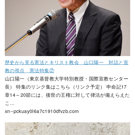
歴史から見る憲法とキリスト教会 山口陽一 対話と宣
教の視点 憲法特集②
山口陽一（東京基督教大学特別教授・国際宣教センター
長） 特集のリンク集はこちら（リンク予定） 申命記17
章14～20節には、後世の王権に対して律法が備えらえた
こ…
xn--pckuay0l6a7c1910dfvzb.com