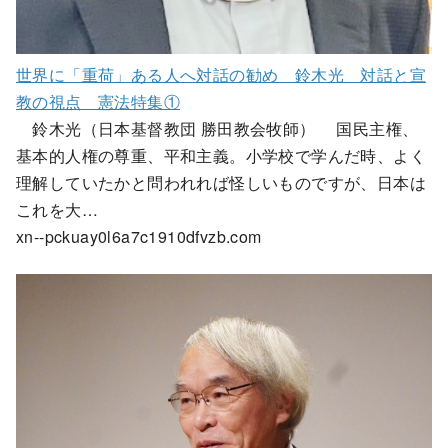
世界に「重荷」ある人へ対話の勧め 鈴木光 対話と宣
教の視点 憲法特集①
鈴木光（日本基督教団 勝田教会牧師） 国民主権、
基本的人権の尊重、平和主義。小学校で学んだ時、よく
理解していたかと問われれば怪しいものですが、日本は
これを大…
xn--pckuay0l6a7c1910dfvzb.com