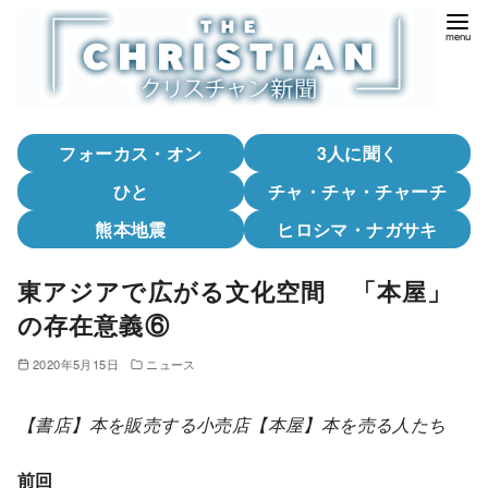
コ
ン
テ
ン
ツ
フォーカス・オン
3人に聞く
へ
移
ひと
チャ・チャ・チャーチ
動
熊本地震
ヒロシマ・ナガサキ
東アジアで広がる文化空間 「本屋」
の存在意義⑥
2020年5月15日
ニュース
【書店】本を販売する小売店【本屋】本を売る人たち
前回