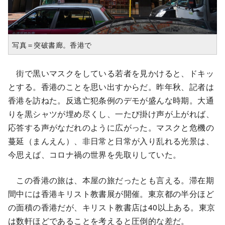
写真＝突破書廊。香港で
街で黒いマスクをしている若者を見かけると、ドキッ
とする。香港のことを思い出すからだ。昨年秋、記者は
香港を訪ねた。反逃亡犯条例のデモが盛んな時期。大通
りを黒シャツが埋め尽くし、一たび掛け声が上がれば、
応答する声がなだれのように広がった。マスクと危機の
蔓延（まんえん）、非日常と日常が入り乱れる光景は、
今思えば、コロナ禍の世界を先取りしていた。
この香港の旅は、本屋の旅だったとも言える。滞在期
間中には香港キリスト教書展が開催。東京都の半分ほど
の面積の香港だが、キリスト教書店は40以上ある。東京
は数軒ほどであることを考えると圧倒的な差だ。