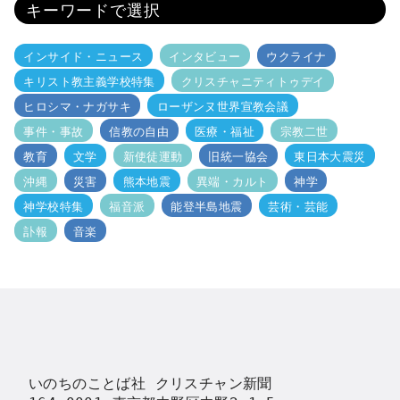
キーワードで選択
インサイド・ニュース
インタビュー
ウクライナ
キリスト教主義学校特集
クリスチャニティトゥデイ
ヒロシマ・ナガサキ
ローザンヌ世界宣教会議
事件・事故
信教の自由
医療・福祉
宗教二世
教育
文学
新使徒運動
旧統一協会
東日本大震災
沖縄
災害
熊本地震
異端・カルト
神学
神学校特集
福音派
能登半島地震
芸術・芸能
訃報
音楽
いのちのことば社 クリスチャン新聞
