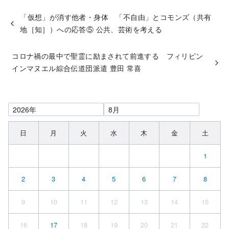
「仮想」が消す他者・身体 「不自由」とコモンズ（共有
地［知］）への応答⑤ 公共、芸術を考える
コロナ禍の最中で聖霊に励まされて前進する フィリピン
インマヌエル綜合伝道団派遣 豊田 常喜
日
月
火
水
木
金
土
1
2
3
4
5
6
7
8
9
10
11
12
13
14
15
16
17
18
19
20
21
22