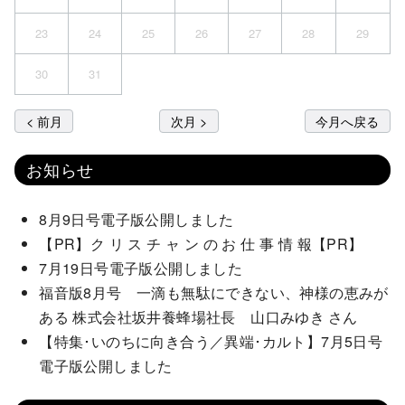
23
24
25
26
27
28
29
30
31
< 前月
次月 >
今月へ戻る
お知らせ
8月9日号電子版公開しました
【PR】ク リ ス チ ャ ン の お 仕 事 情 報【PR】
7月19日号電子版公開しました
福音版8月号 一滴も無駄にできない、神様の恵みが
ある 株式会社坂井養蜂場社長 山口みゆき さん
【特集･いのちに向き合う／異端･カルト】7月5日号
電子版公開しました