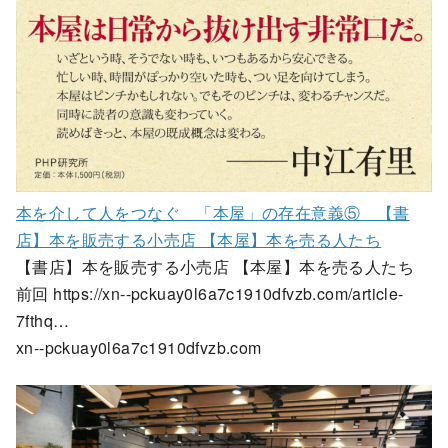
本を介して人をつなぐ 「本屋」の存在意義⑤ 【書
店】本を販売する小売店 【本屋】本を売る人たち
【書店】本を販売する小売店 【本屋】本を売る人たち
前回 https://xn--pckuay0l6a7c1910dfvzb.com/article-
7fthq…
xn--pckuay0l6a7c1910dfvzb.com