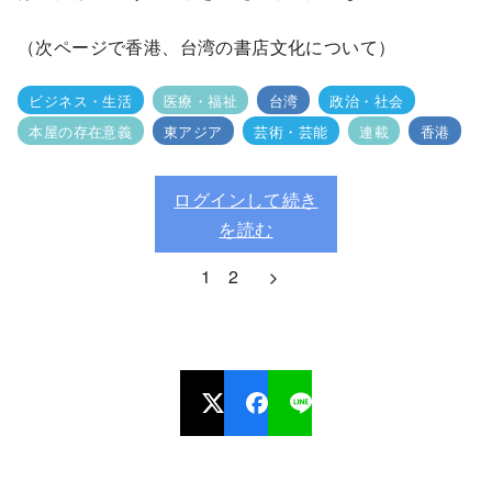
（次ページで香港、台湾の書店文化について）
ビジネス・生活
医療・福祉
台湾
政治・社会
本屋の存在意義
東アジア
芸術・芸能
連載
香港
ログインして続き
を読む
1
2