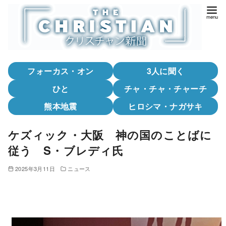
コ
ン
テ
ン
ツ
フォーカス・オン
3人に聞く
へ
移
ひと
チャ・チャ・チャーチ
動
熊本地震
ヒロシマ・ナガサキ
ケズィック・大阪 神の国のことばに
従う S・ブレディ氏
2025年3月11日
ニュース