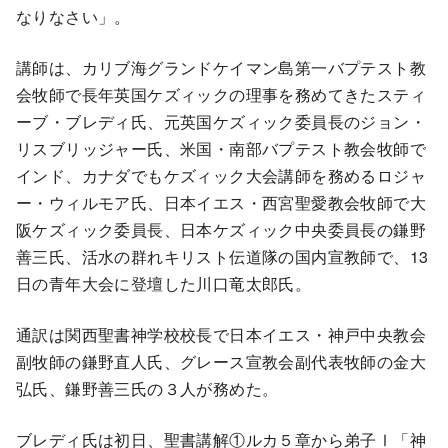
なりなさい」。
講師は、カリブ海グランドケイマン島第一バプテスト教
会牧師で長年英国ケズィックの理事を務めてきたスティ
ーブ・ブレディ氏、元英国ケズィック委員長のジョン・
リスブリッジャー氏、米国・南部バプテスト教会牧師で
インド、カナダでもケズィック大会講師を務めるロジャ
ー・ウィルモア氏、日本イエス・西宮聖愛教会牧師で大
阪ケズィック委員長、日本ケズィック中央委員長の鎌野
善三氏、活水の群れキリスト伝道隊の国内宣教師で、13
日の青年大会に登壇した川口竜太郎氏。
通訳は関西聖書神学校校長で日本イエス・神戸中央教会
副牧師の鎌野直人氏、グレース宣教会副代表牧師の金大
弘氏、鎌野善三氏の３人が務めた。
ブレディ氏は初日、聖書講解①ルカ５章から弟子Ⅰ「神