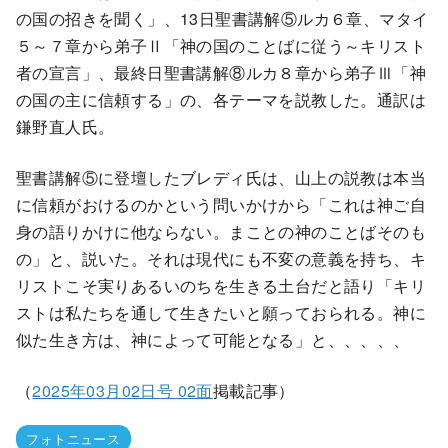
の国の招きを聞く」、13日聖書講解⑤ルカ６章、マタイ
５～７章から弟子Ⅱ「神の国のことばに従う～キリスト
者の宣言」、最終日聖書講解⑧ルカ８章から弟子Ⅲ「神
の国の主に信頼する」の、各テーマを説教した。通訳は
鎌野直人氏。
聖書講解⑤に登壇したブレディ氏は、山上の説教は本当
に信頼がおけるのかという問いかけから「これは神ご自
身の語りかけに他ならない。まことの神のことばそのも
の」と、説いた。それは現代にも不変の意義を持ち、キ
リストこそ実りあるいのちを生きる土台だと語り「キリ
ストは私たちを通して生きたいと願っておられる。神に
似た生き方は、神によって可能となる」と、、、、、
（
2025年03月02日号 02面
掲載記事）
フォトニュース