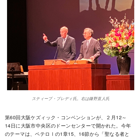
スティーブ・ブレディ氏。右は鎌野直人氏
第60回大阪ケズィック・コンベンションが、２月12～
14日に大阪市中央区のドーンセンターで開かれた。今年
のテーマは、ペテロⅠの1章15、16節から「聖なる者と