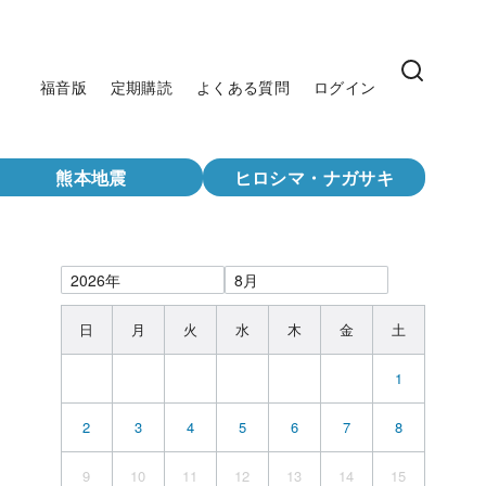
福音版
定期購読
よくある質問
ログイン
熊本地震
ヒロシマ・ナガサキ
日
月
火
水
木
金
土
1
2
3
4
5
6
7
8
9
10
11
12
13
14
15