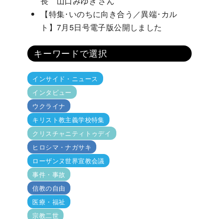
長 山口みゆき さん
【特集･いのちに向き合う／異端･カル
ト】7月5日号電子版公開しました
キーワードで選択
インサイド・ニュース
インタビュー
ウクライナ
キリスト教主義学校特集
クリスチャニティトゥデイ
ヒロシマ・ナガサキ
ローザンヌ世界宣教会議
事件・事故
信教の自由
医療・福祉
宗教二世