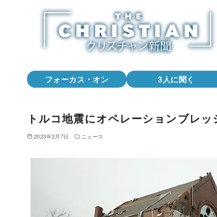
コ
ン
テ
ン
ツ
へ
フォーカス・オン
3人に聞く
移
動
トルコ地震にオペレーションブレッ
2023年2月7日
ニュース