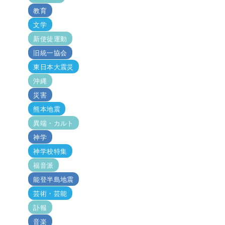
教育
文学
新使徒運動
旧統一協会
東日本大震災
沖縄
災害
熊本地震
異端・カルト
神学
神学校特集
福音派
能登半島地震
芸術・芸能
訃報
音楽