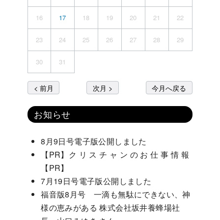
16
17
18
19
20
21
22
23
24
25
26
27
28
29
30
31
< 前月
次月 >
今月へ戻る
お知らせ
8月9日号電子版公開しました
【PR】ク リ ス チ ャ ン の お 仕 事 情 報
【PR】
7月19日号電子版公開しました
福音版8月号 一滴も無駄にできない、神
様の恵みがある 株式会社坂井養蜂場社