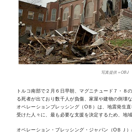
写真提供＝OBJ
トルコ南部で２月６日早朝、マグニチュード７・８の
る死者が出ており数千人が負傷、家屋や建物の倒壊
オペレーションブレッシング（ОＢ）は、地震発生直
受けた人々に、最も必要な支援を決定するため、地
オペレーション・ブレッシング・ジャパン（ОＢＪ）