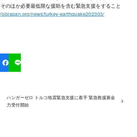
そのほか必要最低限​​な援助を含む緊急支援をすること
://objapan.org/news/turkey-earthquake202303/
ハンガーゼロ トルコ地震緊急支援に着手 緊急救援募金
力受付開始