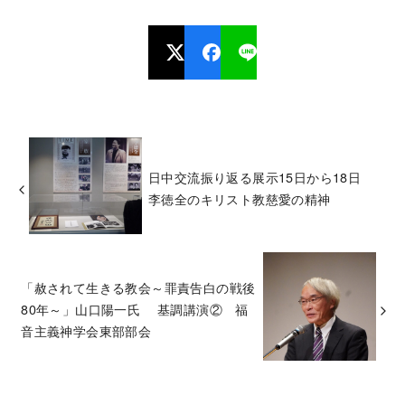
日中交流振り返る展示15日から18日
李徳全のキリスト教慈愛の精神
「赦されて生きる教会～罪責告白の戦後
80年～」山口陽一氏 基調講演② 福
音主義神学会東部部会