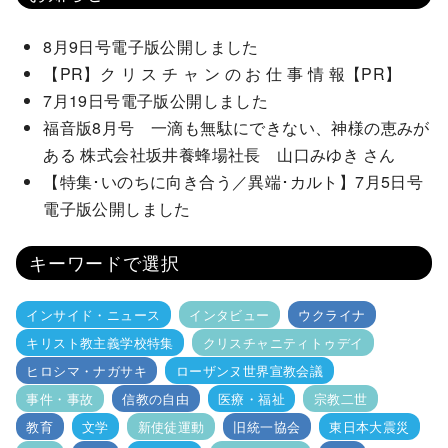
8月9日号電子版公開しました
【PR】ク リ ス チ ャ ン の お 仕 事 情 報【PR】
7月19日号電子版公開しました
福音版8月号 一滴も無駄にできない、神様の恵みが
ある 株式会社坂井養蜂場社長 山口みゆき さん
【特集･いのちに向き合う／異端･カルト】7月5日号
電子版公開しました
キーワードで選択
インサイド・ニュース
インタビュー
ウクライナ
キリスト教主義学校特集
クリスチャニティトゥデイ
ヒロシマ・ナガサキ
ローザンヌ世界宣教会議
事件・事故
信教の自由
医療・福祉
宗教二世
教育
文学
新使徒運動
旧統一協会
東日本大震災