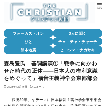
コ
ン
テ
ン
ツ
フォーカス・オン
3人に聞く
へ
移
ひと
チャ・チャ・チャーチ
動
熊本地震
ヒロシマ・ナガサキ
森島豊氏 基調講演①「戦争に向かわ
せた時代の正体――日本人の権利意識
をめぐって」福音主義神学会東部部会
2025年12月15日
ニュース
「戦後80年」をテーマに日本福音主義神学会東部部会
の秋期公開研究会が12月１日に東京・千代田区のお茶の