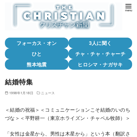
コ
ン
テ
ン
ツ
フォーカス・オン
3人に聞く
へ
移
ひと
チャ・チャ・チャーチ
動
熊本地震
ヒロシマ・ナガサキ
結婚特集
1998年1月18日
ニュース
＜結婚の祝福＞＜コミュニケーションこそ結婚のいのち
づな＞＜平野耕一（東京ホライズン・チャペル牧師）＞
「女性は金星から、男性は木星から」という本（翻訳さ