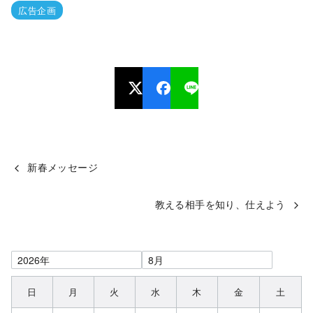
広告企画
新春メッセージ
教える相手を知り、仕えよう
日
月
火
水
木
金
土