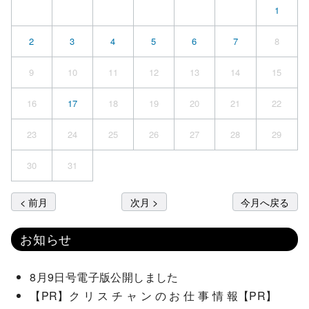
1
2
3
4
5
6
7
8
9
10
11
12
13
14
15
16
17
18
19
20
21
22
23
24
25
26
27
28
29
30
31
< 前月
次月 >
今月へ戻る
お知らせ
8月9日号電子版公開しました
【PR】ク リ ス チ ャ ン の お 仕 事 情 報【PR】