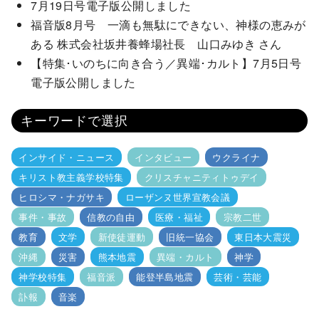
7月19日号電子版公開しました
福音版8月号 一滴も無駄にできない、神様の恵みが
ある 株式会社坂井養蜂場社長 山口みゆき さん
【特集･いのちに向き合う／異端･カルト】7月5日号
電子版公開しました
キーワードで選択
インサイド・ニュース
インタビュー
ウクライナ
キリスト教主義学校特集
クリスチャニティトゥデイ
ヒロシマ・ナガサキ
ローザンヌ世界宣教会議
事件・事故
信教の自由
医療・福祉
宗教二世
教育
文学
新使徒運動
旧統一協会
東日本大震災
沖縄
災害
熊本地震
異端・カルト
神学
神学校特集
福音派
能登半島地震
芸術・芸能
訃報
音楽