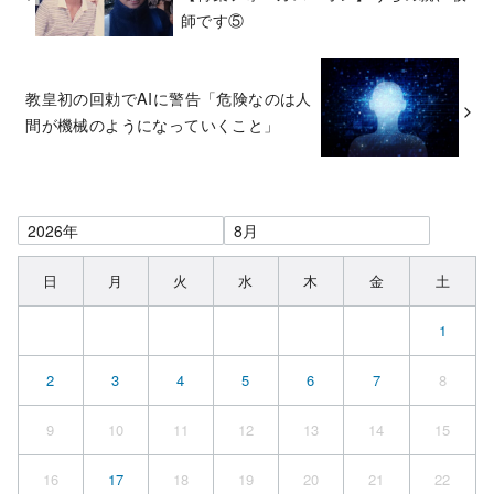
師です⑤
教皇初の回勅でAIに警告「危険なのは人
間が機械のようになっていくこと」
日
月
火
水
木
金
土
1
2
3
4
5
6
7
8
9
10
11
12
13
14
15
16
17
18
19
20
21
22