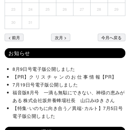
23
24
25
26
27
28
29
30
31
< 前月
次月 >
今月へ戻る
お知らせ
8月9日号電子版公開しました
【PR】ク リ ス チ ャ ン の お 仕 事 情 報【PR】
7月19日号電子版公開しました
福音版8月号 一滴も無駄にできない、神様の恵みが
ある 株式会社坂井養蜂場社長 山口みゆき さん
【特集･いのちに向き合う／異端･カルト】7月5日号
電子版公開しました