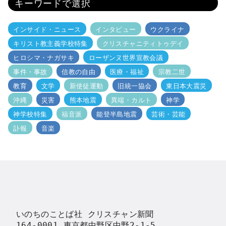
キーワードで選択
インサイド・ニュース
インタビュー
ウクライナ
キリスト教主義学校特集
クリスチャニティトゥデイ
ヒロシマ・ナガサキ
ローザンヌ世界宣教会議
事件・事故
信教の自由
医療・福祉
宗教二世
教育
文学
新使徒運動
旧統一協会
東日本大震災
沖縄
災害
熊本地震
異端・カルト
神学
神学校特集
福音派
能登半島地震
芸術・芸能
訃報
音楽
いのちのことば社 クリスチャン新聞

164-0001 東京都中野区中野2-1-5
