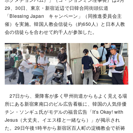
29、30日、東京・新宿近辺で日韓合同街頭伝道
「Blessing Japan キャンペーン」（同推進委員会主
催）を実施。韓国人教会信徒ら（約650人）と日本人教
会の信徒らを合わせて約千人が参加した。
27日から、乗降客が多く甲州街道からもよく見える場
所にある新宿東南口のビル広告看板に、韓国の人気俳優
チン・ソンギュ氏がモデルの福音広告「It’s Okay! with
Jesus（大丈夫。イエス様と一緒なら）」が掲示され
た。29日午後1時半から新宿区百人町の淀橋教会で祈祷