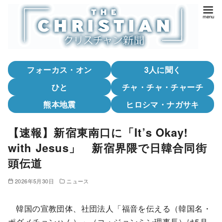
コ
ン
テ
ン
ツ
フォーカス・オン
3人に聞く
へ
移
ひと
チャ・チャ・チャーチ
動
熊本地震
ヒロシマ・ナガサキ
【速報】新宿東南口に「It’s Okay!
with Jesus」 新宿界隈で日韓合同街
頭伝道
2026年5月30日
ニュース
韓国の宣教団体、社団法人「福音を伝える（韓国名・
ポグメチョンハム）」（コ・ジョンミン理事長）は5月