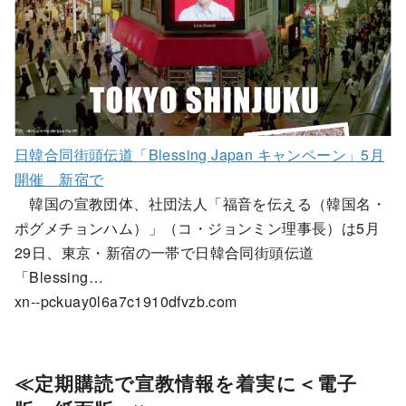
日韓合同街頭伝道「Blessing Japan キャンペーン」5月
開催 新宿で
韓国の宣教団体、社団法人「福音を伝える（韓国名・
ポグメチョンハム）」（コ・ジョンミン理事長）は5月
29日、東京・新宿の一帯で日韓合同街頭伝道
「Blessing…
xn--pckuay0l6a7c1910dfvzb.com
≪
定期購読で宣教情報を着実に＜電子