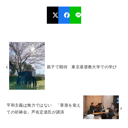
親子で期待 東京基督教大学での学び
平和主義は無力ではない 「香港を覚え
ての祈祷会」芦名定道氏が講演