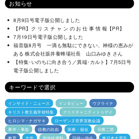
お知らせ
8月9日号電子版公開しました
【PR】ク リ ス チ ャ ン の お 仕 事 情 報【PR】
7月19日号電子版公開しました
福音版8月号 一滴も無駄にできない、神様の恵みが
ある 株式会社坂井養蜂場社長 山口みゆき さん
【特集･いのちに向き合う／異端･カルト】7月5日号
電子版公開しました
キーワードで選択
インサイド・ニュース
インタビュー
ウクライナ
キリスト教主義学校特集
クリスチャニティトゥデイ
ヒロシマ・ナガサキ
ローザンヌ世界宣教会議
事件・事故
信教の自由
医療・福祉
宗教二世
教育
文学
新使徒運動
旧統一協会
東日本大震災