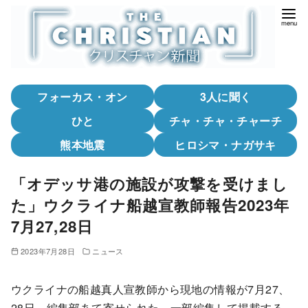
コ
ン
テ
ン
ツ
フォーカス・オン
3人に聞く
へ
移
ひと
チャ・チャ・チャーチ
動
熊本地震
ヒロシマ・ナガサキ
「オデッサ港の施設が攻撃を受けまし
た」ウクライナ船越宣教師報告2023年
7月27,28日
2023年7月28日
ニュース
ウクライナの船越真人宣教師から現地の情報が7月27、
28日、編集部あて寄せられた。一部編集して掲載する。