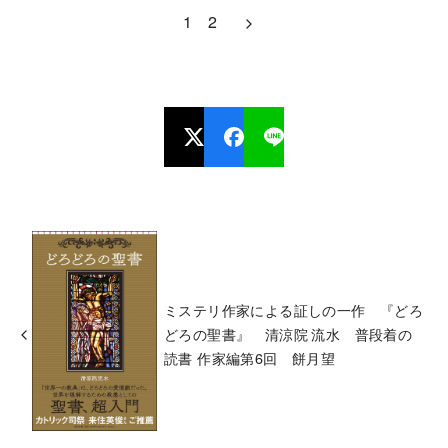
1
2
ミステリ作家による証しの一作 『どろ
どろの聖書』 清涼院 流水 普段着の
読書 作家編第6回 餅月望