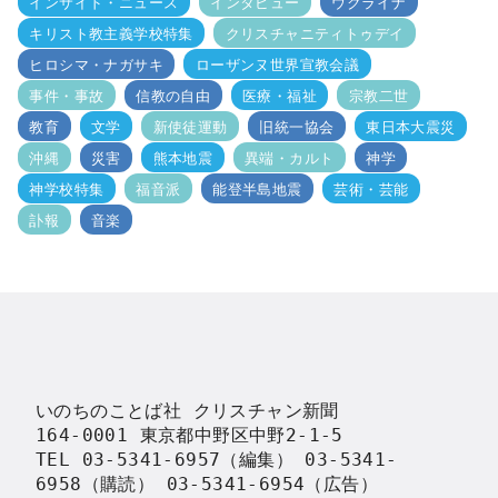
インサイド・ニュース
インタビュー
ウクライナ
キリスト教主義学校特集
クリスチャニティトゥデイ
ヒロシマ・ナガサキ
ローザンヌ世界宣教会議
事件・事故
信教の自由
医療・福祉
宗教二世
教育
文学
新使徒運動
旧統一協会
東日本大震災
沖縄
災害
熊本地震
異端・カルト
神学
神学校特集
福音派
能登半島地震
芸術・芸能
訃報
音楽
いのちのことば社 クリスチャン新聞

164-0001 東京都中野区中野2-1-5

TEL 03-5341-6957（編集） 03-5341-
6958（購読） 03-5341-6954（広告）