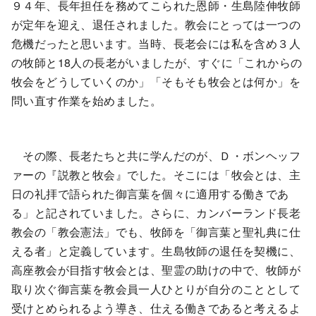
９４年、長年担任を務めてこられた恩師・生島陸伸牧師
が定年を迎え、退任されました。教会にとっては一つの
危機だったと思います。当時、長老会には私を含め３人
の牧師と18人の長老がいましたが、すぐに「これからの
牧会をどうしていくのか」「そもそも牧会とは何か」を
問い直す作業を始めました。
その際、長老たちと共に学んだのが、Ｄ・ボンヘッフ
ァーの『説教と牧会』でした。そこには「牧会とは、主
日の礼拝で語られた御言葉を個々に適用する働きであ
る」と記されていました。さらに、カンバーランド長老
教会の「教会憲法」でも、牧師を「御言葉と聖礼典に仕
える者」と定義しています。生島牧師の退任を契機に、
高座教会が目指す牧会とは、聖霊の助けの中で、牧師が
取り次ぐ御言葉を教会員一人ひとりが自分のこととして
受けとめられるよう導き、仕える働きであると考えるよ