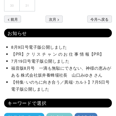
30
31
< 前月
次月 >
今月へ戻る
お知らせ
8月9日号電子版公開しました
【PR】ク リ ス チ ャ ン の お 仕 事 情 報【PR】
7月19日号電子版公開しました
福音版8月号 一滴も無駄にできない、神様の恵みが
ある 株式会社坂井養蜂場社長 山口みゆき さん
【特集･いのちに向き合う／異端･カルト】7月5日号
電子版公開しました
キーワードで選択