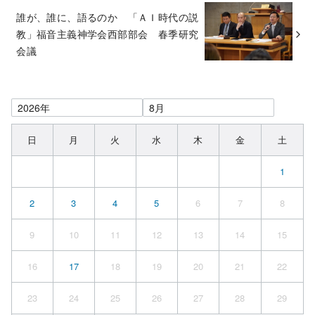
誰が、誰に、語るのか 「ＡＩ時代の説
教」福音主義神学会西部部会 春季研究
会議
日
月
火
水
木
金
土
1
2
3
4
5
6
7
8
9
10
11
12
13
14
15
16
17
18
19
20
21
22
23
24
25
26
27
28
29