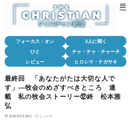
コ
ン
テ
ン
ツ
フォーカス・オン
3人に聞く
へ
移
ひと
チャ・チャ・チャーチ
動
レビュー
ヒロシマ・ナガサキ
最終回 「あなたがたは大切な人で
す」―牧会のめざすべきところ 連
載 私の牧会ストーリー⑫終 松本雅
弘
2026年5月28日
ニュース