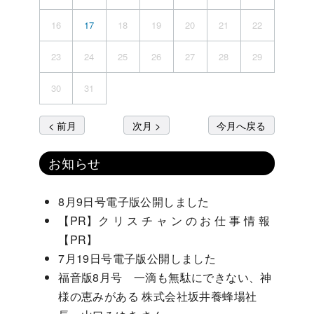
16
17
18
19
20
21
22
23
24
25
26
27
28
29
30
31
< 前月
次月 >
今月へ戻る
お知らせ
8月9日号電子版公開しました
【PR】ク リ ス チ ャ ン の お 仕 事 情 報
【PR】
7月19日号電子版公開しました
福音版8月号 一滴も無駄にできない、神
様の恵みがある 株式会社坂井養蜂場社