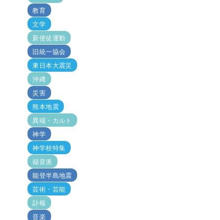
教育
文学
新使徒運動
旧統一協会
東日本大震災
沖縄
災害
熊本地震
異端・カルト
神学
神学校特集
福音派
能登半島地震
芸術・芸能
訃報
音楽