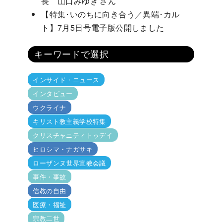
長 山口みゆき さん
【特集･いのちに向き合う／異端･カル
ト】7月5日号電子版公開しました
キーワードで選択
インサイド・ニュース
インタビュー
ウクライナ
キリスト教主義学校特集
クリスチャニティトゥデイ
ヒロシマ・ナガサキ
ローザンヌ世界宣教会議
事件・事故
信教の自由
医療・福祉
宗教二世