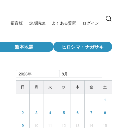
福音版
定期購読
よくある質問
ログイン
熊本地震
ヒロシマ・ナガサキ
日
月
火
水
木
金
土
1
2
3
4
5
6
7
8
9
10
11
12
13
14
15