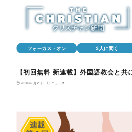
コ
ン
テ
ン
ツ
へ
フォーカス・オン
3人に聞く
移
動
【初回無料 新連載】外国語教会と共
2026年6月23日
ニュース