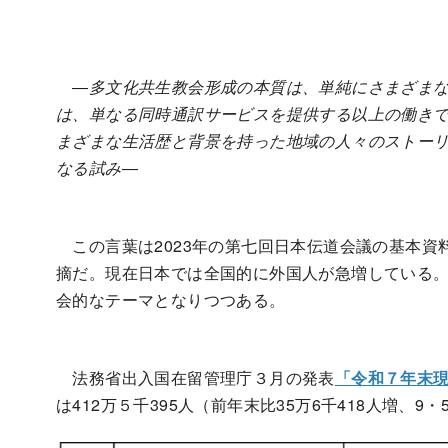
―多文化共生教会形成の本質は、単純にさまざま
は、単なる同時通訳サービスを提供する以上の働き
まざまな生活歴と背景を持った地域の人々のストー
なる試み―
この言葉は2023年の第七回日本伝道会議の基本資
摘だ。現在日本では全国的に外国人が急増している
会的なテーマとなりつつある。
法務省出入国在留管理庁３月の発表
「令和７年末
は412万５千395人（前年末比35万6千418人増、