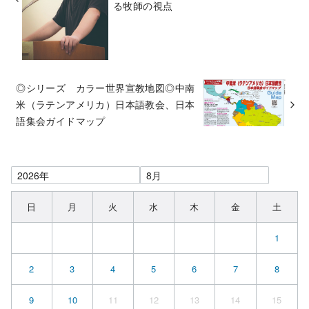
る牧師の視点
◎シリーズ カラー世界宣教地図◎中南
米（ラテンアメリカ）日本語教会、日本
語集会ガイドマップ
日
月
火
水
木
金
土
1
2
3
4
5
6
7
8
9
10
11
12
13
14
15