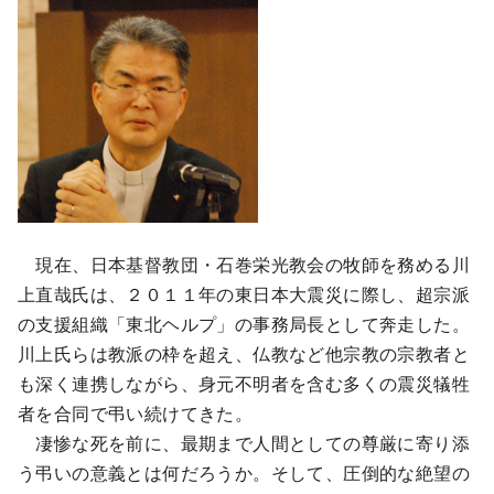
現在、日本基督教団・石巻栄光教会の牧師を務める川
上直哉氏は、２０１１年の東日本大震災に際し、超宗派
の支援組織「東北ヘルプ」の事務局長として奔走した。
川上氏らは教派の枠を超え、仏教など他宗教の宗教者と
も深く連携しながら、身元不明者を含む多くの震災犠牲
者を合同で弔い続けてきた。
凄惨な死を前に、最期まで人間としての尊厳に寄り添
う弔いの意義とは何だろうか。そして、圧倒的な絶望の