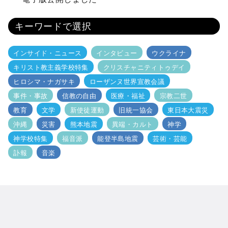
キーワードで選択
インサイド・ニュース
インタビュー
ウクライナ
キリスト教主義学校特集
クリスチャニティトゥデイ
ヒロシマ・ナガサキ
ローザンヌ世界宣教会議
事件・事故
信教の自由
医療・福祉
宗教二世
教育
文学
新使徒運動
旧統一協会
東日本大震災
沖縄
災害
熊本地震
異端・カルト
神学
神学校特集
福音派
能登半島地震
芸術・芸能
訃報
音楽