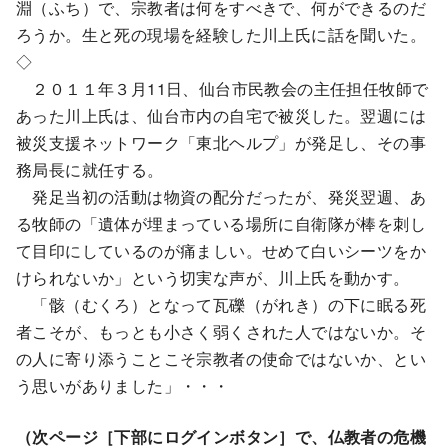
淵（ふち）で、宗教者は何をすべきで、何ができるのだ
ろうか。生と死の現場を経験した川上氏に話を聞いた。
◇
２０１１年３月11日、仙台市民教会の主任担任牧師で
あった川上氏は、仙台市内の自宅で被災した。翌週には
被災支援ネットワーク「東北ヘルプ」が発足し、その事
務局長に就任する。
発足当初の活動は物資の配分だったが、発災翌週、あ
る牧師の「遺体が埋まっている場所に自衛隊が棒を刺し
て目印にしているのが痛ましい。せめて白いシーツをか
けられないか」という切実な声が、川上氏を動かす。
「骸（むくろ）となって瓦礫（がれき）の下に眠る死
者こそが、もっとも小さく弱くされた人ではないか。そ
の人に寄り添うことこそ宗教者の使命ではないか、とい
う思いがありました」・・・
（次ページ［下部にログインボタン］で、仏教者の危機