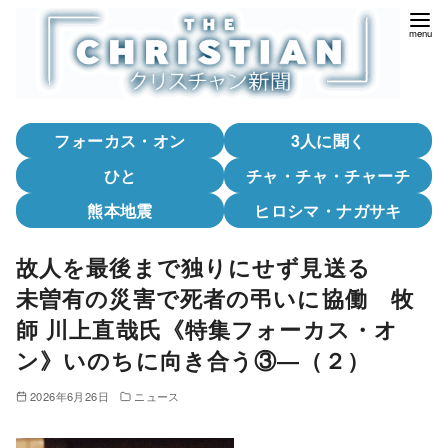
コ
ン
テ
ン
ツ
フォーカス・オン
3人に聞く
へ
移
ひと
チャ・チャ・チャーチ
動
熊本地震
ヒロシマ・ナガサキ
故人を最後まで独りにせず見送る
未曽有の災害で死者の弔いに協働 牧
師 川上直哉氏《特集フォーカス・オ
ン》いのちに向き合う③―（２）
2026年6月26日
ニュース