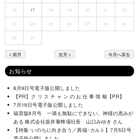
16
17
18
19
20
21
22
23
24
25
26
27
28
29
30
31
< 前月
次月 >
今月へ戻る
お知らせ
8月9日号電子版公開しました
【PR】ク リ ス チ ャ ン の お 仕 事 情 報【PR】
7月19日号電子版公開しました
福音版8月号 一滴も無駄にできない、神様の恵みが
ある 株式会社坂井養蜂場社長 山口みゆき さん
【特集･いのちに向き合う／異端･カルト】7月5日号
電子版公開しました