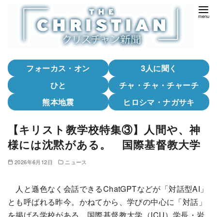
コ
ン
テ
ン
ツ
フォーカス・オン
3人に聞く
へ
移
ひと
チャ・チャ・チャーチ
動
熊本地震
ヒロシマ・ナガサキ
【キリスト教学校特集③】人間や、神
様には沈黙がある。 国際基督教大学
2026年6月12日
ニュース
人と遜色なく会話できるChatGPTなどが「対話型AI」
とも呼ばれる昨今。かねてから、学びの中心に「対話」
を掲げる学校がある。国際基督教大学（ICU）学長・岩