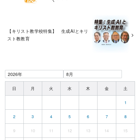
【キリスト教学校特集】 生成AIとキリ
スト教教育
日
月
火
水
木
金
土
1
2
3
4
5
6
7
8
9
10
11
12
13
14
15