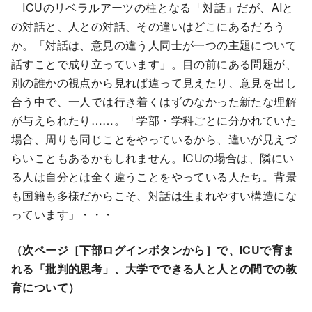
ICUのリベラルアーツの柱となる「対話」だが、AIと
の対話と、人との対話、その違いはどこにあるだろう
か。「対話は、意見の違う人同士が一つの主題について
話すことで成り立っています」。目の前にある問題が、
別の誰かの視点から見れば違って見えたり、意見を出し
合う中で、一人では行き着くはずのなかった新たな理解
が与えられたり……。「学部・学科ごとに分かれていた
場合、周りも同じことをやっているから、違いが見えづ
らいこともあるかもしれません。ICUの場合は、隣にい
る人は自分とは全く違うことをやっている人たち。背景
も国籍も多様だからこそ、対話は生まれやすい構造にな
っています」・・・
（次ページ［下部ログインボタンから］で、ICUで育ま
れる「批判的思考」、大学でできる人と人との間での教
育について）