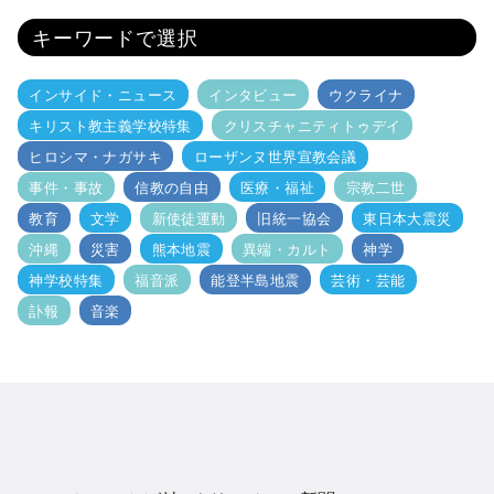
キーワードで選択
インサイド・ニュース
インタビュー
ウクライナ
キリスト教主義学校特集
クリスチャニティトゥデイ
ヒロシマ・ナガサキ
ローザンヌ世界宣教会議
事件・事故
信教の自由
医療・福祉
宗教二世
教育
文学
新使徒運動
旧統一協会
東日本大震災
沖縄
災害
熊本地震
異端・カルト
神学
神学校特集
福音派
能登半島地震
芸術・芸能
訃報
音楽