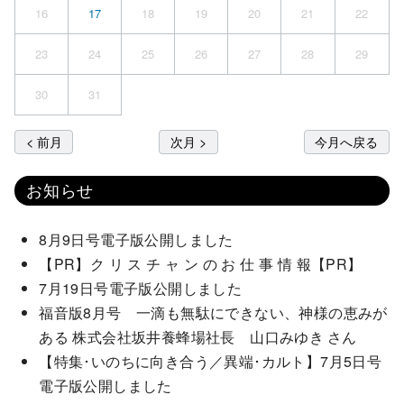
16
17
18
19
20
21
22
23
24
25
26
27
28
29
30
31
< 前月
次月 >
今月へ戻る
お知らせ
8月9日号電子版公開しました
【PR】ク リ ス チ ャ ン の お 仕 事 情 報【PR】
7月19日号電子版公開しました
福音版8月号 一滴も無駄にできない、神様の恵みが
ある 株式会社坂井養蜂場社長 山口みゆき さん
【特集･いのちに向き合う／異端･カルト】7月5日号
電子版公開しました