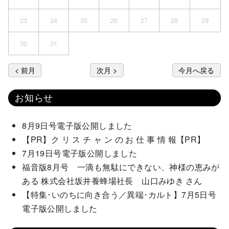
23
24
25
26
27
28
29
30
31
< 前月
次月 >
今月へ戻る
お知らせ
8月9日号電子版公開しました
【PR】ク リ ス チ ャ ン の お 仕 事 情 報【PR】
7月19日号電子版公開しました
福音版8月号 一滴も無駄にできない、神様の恵みが
ある 株式会社坂井養蜂場社長 山口みゆき さん
【特集･いのちに向き合う／異端･カルト】7月5日号
電子版公開しました