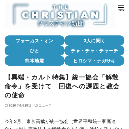
コ
ン
テ
ン
ツ
フォーカス・オン
3人に聞く
へ
移
ひと
チャ・チャ・チャーチ
動
熊本地震
ヒロシマ・ナガサキ
【異端・カルト特集】統一協会「解散
命令」を受けて 回復への課題と教会
の使命
2026年6月25日
ニュース
今年3月、東京高裁が統一協会（世界平和統一家庭連
合）に対し宗教法人の解散命令を決定し波紋を呼んでい