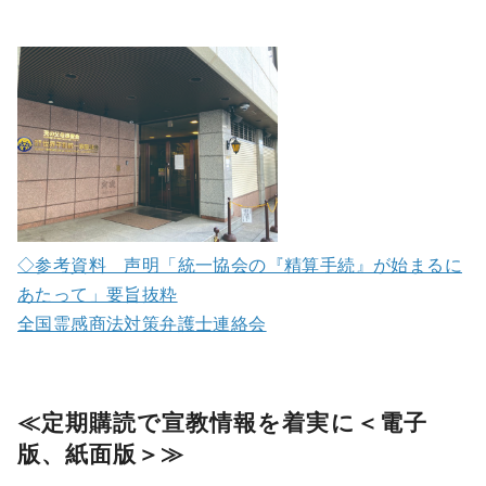
◇参考資料 声明「統一協会の『精算手続』が始まるに
あたって」要旨抜粋
全国霊感商法対策弁護士連絡会
≪
定期購読で宣教情報を着実に＜電子
版、紙面版＞≫