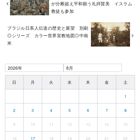
が分断超え平和願う礼拝賛美 イスラム
教徒も参加
ブラジル日系人伝道の歴史と展望 別刷
◎シリーズ カラー世界宣教地図◎中南
米
日
月
火
水
木
金
土
1
2
3
4
5
6
7
8
9
10
11
12
13
14
15
16
17
18
19
20
21
22