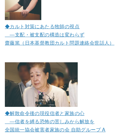
◆カルト対策にあたる牧師の視点
―支配・被支配の構造は変わらず
齋藤篤（日本基督教団カルト問題連絡会世話人）
◆解散命令後の現役信者と家族の心
―信者を縛る恐怖の苦しみから解放を
全国統一協会被害者家族の会 自助グループ A