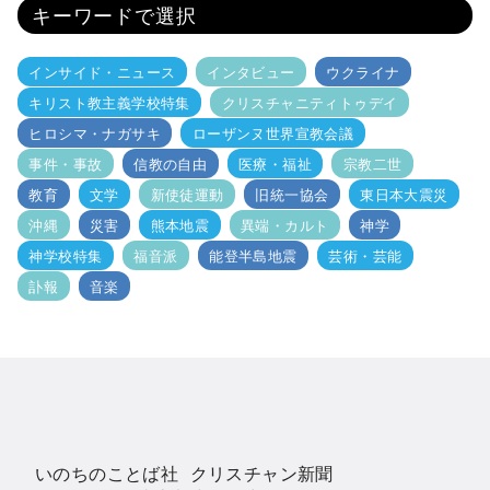
キーワードで選択
インサイド・ニュース
インタビュー
ウクライナ
キリスト教主義学校特集
クリスチャニティトゥデイ
ヒロシマ・ナガサキ
ローザンヌ世界宣教会議
事件・事故
信教の自由
医療・福祉
宗教二世
教育
文学
新使徒運動
旧統一協会
東日本大震災
沖縄
災害
熊本地震
異端・カルト
神学
神学校特集
福音派
能登半島地震
芸術・芸能
訃報
音楽
いのちのことば社 クリスチャン新聞
