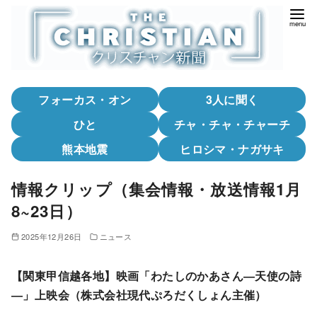
コ
ン
テ
ン
ツ
フォーカス・オン
3人に聞く
へ
移
ひと
チャ・チャ・チャーチ
動
熊本地震
ヒロシマ・ナガサキ
情報クリップ（集会情報・放送情報1月
8~23日）
2025年12月26日
ニュース
【関東甲信越各地】映画「わたしのかあさん―天使の詩
―」上映会（株式会社現代ぷろだくしょん主催）