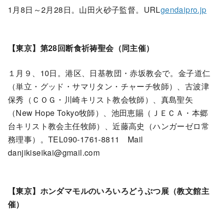
1月8日～2月28日。山田火砂子監督。URL
gendaipro.jp
【東京】第28回断食祈祷聖会（同主催）
１月９、10日。港区、日基教団・赤坂教会で。金子道仁
（単立・グッド・サマリタン・チャーチ牧師）、古波津
保秀（ＣＯＧ・川崎キリスト教会牧師）、真島聖矢
（New Hope Tokyo牧師）、池田恵賜（ＪＥＣＡ・本郷
台キリスト教会主任牧師）、近藤高史（ハンガーゼロ常
務理事）。TEL090-1761-8811 Mail
danjikiseikai@gmail.com
【東京】ホンダマモルのいろいろどうぶつ展（教文館主
催）