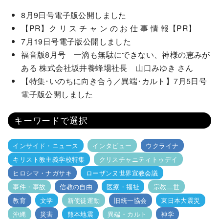
8月9日号電子版公開しました
【PR】ク リ ス チ ャ ン の お 仕 事 情 報【PR】
7月19日号電子版公開しました
福音版8月号 一滴も無駄にできない、神様の恵みが
ある 株式会社坂井養蜂場社長 山口みゆき さん
【特集･いのちに向き合う／異端･カルト】7月5日号
電子版公開しました
キーワードで選択
インサイド・ニュース
インタビュー
ウクライナ
キリスト教主義学校特集
クリスチャニティトゥデイ
ヒロシマ・ナガサキ
ローザンヌ世界宣教会議
事件・事故
信教の自由
医療・福祉
宗教二世
教育
文学
新使徒運動
旧統一協会
東日本大震災
沖縄
災害
熊本地震
異端・カルト
神学