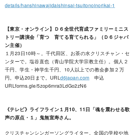
details/hanshinawajidaishinsai-tsuitonoinorikai-1
【東京・オンライン】Ｄ６全世代育成ファミリーミニス
トリー講演会「育つ 育てる育てられる」（Ｄ６ジャパ
ン主催）
１月23日10時～。千代田区、お茶の水クリスチャン・セ
ンターで。塩谷直也（青山学院大学宗教主任）。個人２
千円、学生・神学生千円、10人以上での教会参加２万
円。申込20日まで。URL
d6japan.com
申込
URLforms.gle/5zop6mra3LdGo2zN6
《テレビ》ライフライン１月10、11日「魂を震わせる歌
声の原点・１」鬼無宣寿さん。
クリスチャンシンガーソングライター。全国の学校や地